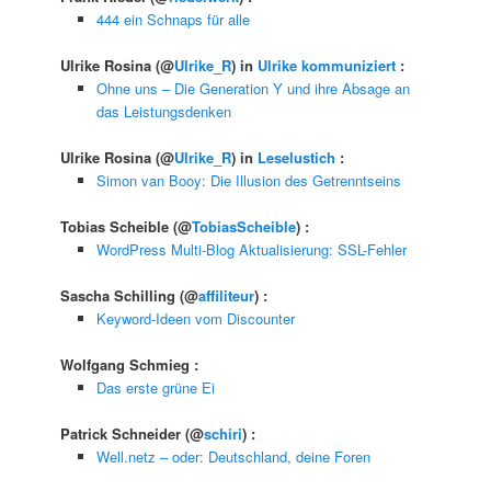
444 ein Schnaps für alle
Ulrike Rosina
(@
Ulrike_R
) in
Ulrike kommuniziert
:
Ohne uns – Die Generation Y und ihre Absage an
das Leistungsdenken
Ulrike Rosina
(@
Ulrike_R
) in
Leselustich
:
Simon van Booy: Die Illusion des Getrenntseins
Tobias Scheible
(@
TobiasScheible
) :
WordPress Multi-Blog Aktualisierung: SSL-Fehler
Sascha Schilling
(@
affiliteur
) :
Keyword-Ideen vom Discounter
Wolfgang Schmieg
:
Das erste grüne Ei
Patrick Schneider
(@
schiri
) :
Well.netz – oder: Deutschland, deine Foren