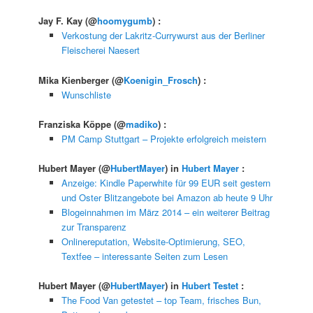
Jay F. Kay
(@
hoomygumb
) :
Verkostung der Lakritz-Currywurst aus der Berliner
Fleischerei Naesert
Mika Kienberger
(@
Koenigin_Frosch
) :
Wunschliste
Franziska Köppe
(@
madiko
) :
PM Camp Stuttgart – Projekte erfolgreich meistern
Hubert Mayer
(@
HubertMayer
) in
Hubert Mayer
:
Anzeige: Kindle Paperwhite für 99 EUR seit gestern
und Oster Blitzangebote bei Amazon ab heute 9 Uhr
Blogeinnahmen im März 2014 – ein weiterer Beitrag
zur Transparenz
Onlinereputation, Website-Optimierung, SEO,
Textfee – interessante Seiten zum Lesen
Hubert Mayer
(@
HubertMayer
) in
Hubert Testet
:
The Food Van getestet – top Team, frisches Bun,