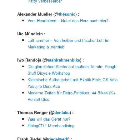
Patty verbesserbar
Alexander Mueller
(@
thesonic
) :
Von: Heartbleed – blutet das Herz auch hier?
Ute Mündlein
:
Luftnummer – Von heißer und frischer Luft im
Marketing & Vertrieb
Iwo Randoja
(@
stahlrahmenbike
) :
Die glorreichen Sechs auf rauhem Terrain: Rough
Stuff Bicycle Workshop
Klassische Aufbauarbeit mit Exotik-Flair: GS Velo
Yasujiro Dura Ace
Moderne Zeiten für Retro-Fatbikes: 44 Bikes 29+
Rohloff Disc
Thomas Renger
(@
dentaku
) :
Was will das Gerät nur?
#iblog0711 Merchandising
Frank Riedel
(@
riedelwerk
) :