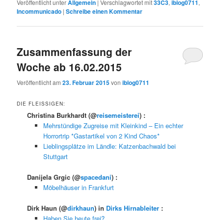
Veröffentlicht unter
Allgemein
|
Verschlagwortet mit
33C3
,
iblog0711
,
Incommunicado
|
Schreibe einen Kommentar
Zusammenfassung der
Woche ab 16.02.2015
Veröffentlicht am
23. Februar 2015
von
iblog0711
DIE FLEISSIGEN:
Christina Burkhardt
(@
reisemeisterei
) :
Mehrstündige Zugreise mit Kleinkind – Ein echter
Horrortrip *Gastartikel von 2 Kind Chaos*
Lieblingsplätze im Ländle: Katzenbachwald bei
Stuttgart
Danijela Grgic
(@
spacedani
) :
Möbelhäuser in Frankfurt
Dirk Haun
(@
dirkhaun
) in
Dirks Hirnableiter
:
Haben Sie heute frei?