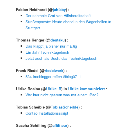
Fabian Neidhardt
(@
jahfaby
) :
Der schmale Grat von Hilfsbereitschaft
Straßenpoesie: Heute abend in den Wagenhallen in
Stuttgart
Thomas Renger
(@
dentaku
) :
Das klappt ja bisher nur mäßig
Ein Jahr Techniktagebuch
Jetzt auch als Buch: das Techniktagebuch
Frank Riedel
(@
riedelwerk
) :
534 Ironbloggertreffen #iblog0711
Ulrike Rosina
(@
Ulrike_R
) in
Ulrike kommuniziert
:
War hier nicht gestern was mit einem iPad?
Tobias Scheible
(@
TobiasScheible
) :
Contao Installationsscript
Sascha Schilling
(@
affiliteur
) :