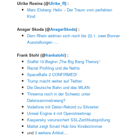
Ulrike Rosina
(@
Ulrike_R
) :
Marc Elsberg: Helix – Der Traum vom perfekten
Kind
Ansgar Skoda
(@
AnsgarSkoda
) :
Dem Rhein widmen sich noch bis 22.1. zwei Bonner
Ausstellungen -…
Frank Stohl
(@
frankstohl
) :
Staffel 10-Beginn „The Big Bang Therory“
Racial Profiling und die Nafris
SpaceBalls 2 CONFIRMED!
Trump macht weiter auf Twitter
Die Deutsche Bahn und das WLAN
Threema noch in der Schweiz unter
Datensammelzwang?
Vodafone mit Daten-Rekord zu Silvester
Unreal Engine 4 mit Openstreetmap
Kaspersky verunsichert SSL-Zertifikatsprüfung
Mattel zeigt Smart Hub fürs Kinderzimmer
und
3 weitere Artikel
…