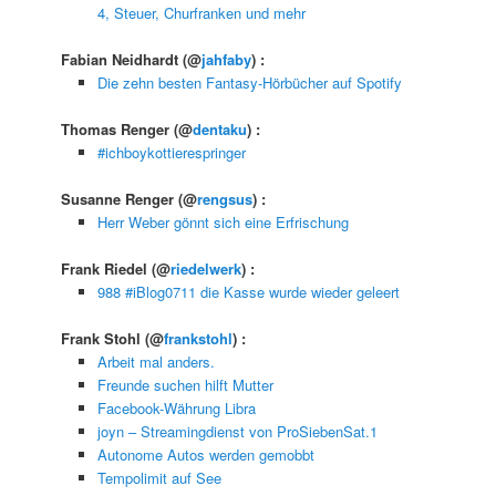
4, Steuer, Churfranken und mehr
Fabian Neidhardt
(@
jahfaby
) :
Die zehn besten Fantasy-Hörbücher auf Spotify
Thomas Renger
(@
dentaku
) :
#ichboykottierespringer
Susanne Renger
(@
rengsus
) :
Herr Weber gönnt sich eine Erfrischung
Frank Riedel
(@
riedelwerk
) :
988 #iBlog0711 die Kasse wurde wieder geleert
Frank Stohl
(@
frankstohl
) :
Arbeit mal anders.
Freunde suchen hilft Mutter
Facebook-Währung Libra
joyn – Streamingdienst von ProSiebenSat.1
Autonome Autos werden gemobbt
Tempolimit auf See