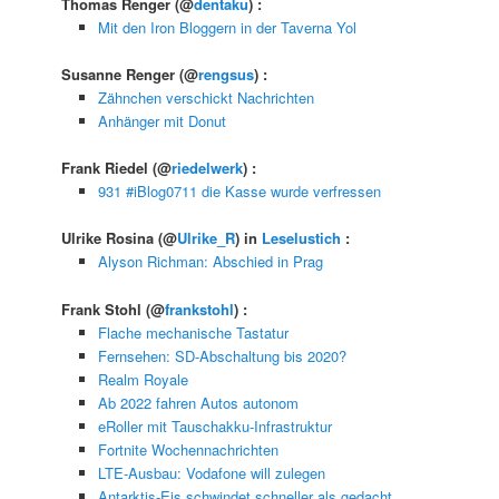
Thomas Renger
(@
dentaku
) :
Mit den Iron Bloggern in der Taverna Yol
Susanne Renger
(@
rengsus
) :
Zähnchen verschickt Nachrichten
Anhänger mit Donut
Frank Riedel
(@
riedelwerk
) :
931 #iBlog0711 die Kasse wurde verfressen
Ulrike Rosina
(@
Ulrike_R
) in
Leselustich
:
Alyson Richman: Abschied in Prag
Frank Stohl
(@
frankstohl
) :
Flache mechanische Tastatur
Fernsehen: SD-Abschaltung bis 2020?
Realm Royale
Ab 2022 fahren Autos autonom
eRoller mit Tauschakku-Infrastruktur
Fortnite Wochennachrichten
LTE-Ausbau: Vodafone will zulegen
Antarktis-Eis schwindet schneller als gedacht