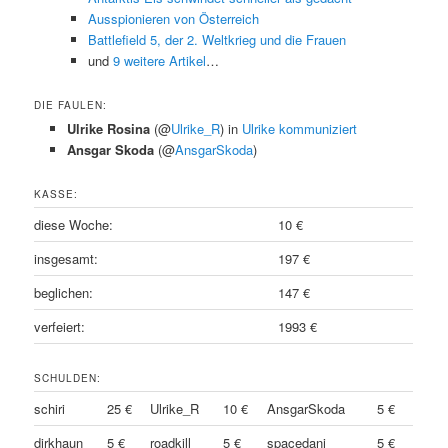
Ausspionieren von Österreich
Battlefield 5, der 2. Weltkrieg und die Frauen
und
9 weitere Artikel
…
DIE FAULEN:
Ulrike Rosina
(@
Ulrike_R
) in
Ulrike kommuniziert
Ansgar Skoda
(@
AnsgarSkoda
)
KASSE:
diese Woche:
10 €
insgesamt:
197 €
beglichen:
147 €
verfeiert:
1993 €
SCHULDEN:
schiri
25 €
Ulrike_R
10 €
AnsgarSkoda
5 €
dirkhaun
5 €
roadkill
5 €
spacedani
5 €