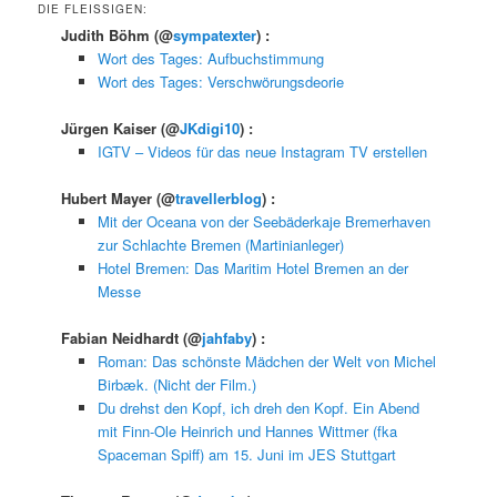
DIE FLEISSIGEN:
Judith Böhm
(@
sympatexter
) :
Wort des Tages: Aufbuchstimmung
Wort des Tages: Verschwörungsdeorie
Jürgen Kaiser
(@
JKdigi10
) :
IGTV – Videos für das neue Instagram TV erstellen
Hubert Mayer
(@
travellerblog
) :
Mit der Oceana von der Seebäderkaje Bremerhaven
zur Schlachte Bremen (Martinianleger)
Hotel Bremen: Das Maritim Hotel Bremen an der
Messe
Fabian Neidhardt
(@
jahfaby
) :
Roman: Das schönste Mädchen der Welt von Michel
Birbæk. (Nicht der Film.)
Du drehst den Kopf, ich dreh den Kopf. Ein Abend
mit Finn-Ole Heinrich und Hannes Wittmer (fka
Spaceman Spiff) am 15. Juni im JES Stuttgart