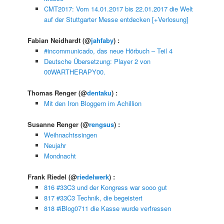
CMT2017: Vom 14.01.2017 bis 22.01.2017 die Welt
auf der Stuttgarter Messe entdecken [+Verlosung]
Fabian Neidhardt
(@
jahfaby
) :
#incommunicado, das neue Hörbuch – Teil 4
Deutsche Übersetzung: Player 2 von
00WARTHERAPY00.
Thomas Renger
(@
dentaku
) :
Mit den Iron Bloggern im Achillion
Susanne Renger
(@
rengsus
) :
Weihnachtssingen
Neujahr
Mondnacht
Frank Riedel
(@
riedelwerk
) :
816 #33C3 und der Kongress war sooo gut
817 #33C3 Technik, die begeistert
818 #iBlog0711 die Kasse wurde verfressen