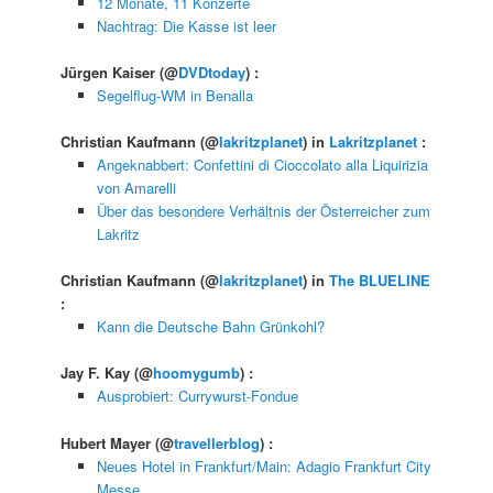
12 Monate, 11 Konzerte
Nachtrag: Die Kasse ist leer
Jürgen Kaiser
(@
DVDtoday
) :
Segelflug-WM in Benalla
Christian Kaufmann
(@
lakritzplanet
) in
Lakritzplanet
:
Angeknabbert: Confettini di Cioccolato alla Liquirizia
von Amarelli
Über das besondere Verhältnis der Österreicher zum
Lakritz
Christian Kaufmann
(@
lakritzplanet
) in
The BLUELINE
:
Kann die Deutsche Bahn Grünkohl?
Jay F. Kay
(@
hoomygumb
) :
Ausprobiert: Currywurst-Fondue
Hubert Mayer
(@
travellerblog
) :
Neues Hotel in Frankfurt/Main: Adagio Frankfurt City
Messe