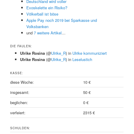
Deutschland wird voller
Exoskelette ein Risiko?
Völkerball ist böse
Apple Pay noch 2019 bei Sparkasse und
Volksbanken
und
7 weitere Artikel
…
DIE FAULEN:
Ulrike Rosina
(@
Ulrike_R
) in
Ulrike kommuniziert
Ulrike Rosina
(@
Ulrike_R
) in
Leselustich
KASSE:
diese Woche:
10 €
insgesamt:
50 €
beglichen:
0 €
verfeiert:
2315 €
SCHULDEN: