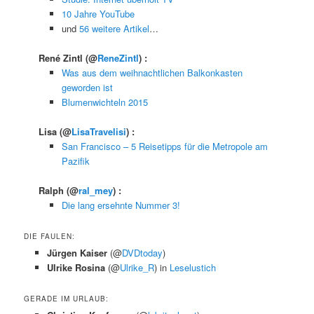
10 Jahre YouTube
und
56 weitere Artikel
…
René Zintl
(@
ReneZintl
) :
Was aus dem weihnachtlichen Balkonkasten
geworden ist
Blumenwichteln 2015
Lisa
(@
LisaTravelisi
) :
San Francisco – 5 Reisetipps für die Metropole am
Pazifik
Ralph
(@
ral_mey
) :
Die lang ersehnte Nummer 3!
DIE FAULEN:
Jürgen Kaiser
(@
DVDtoday
)
Ulrike Rosina
(@
Ulrike_R
) in
Leselustich
GERADE IM URLAUB: