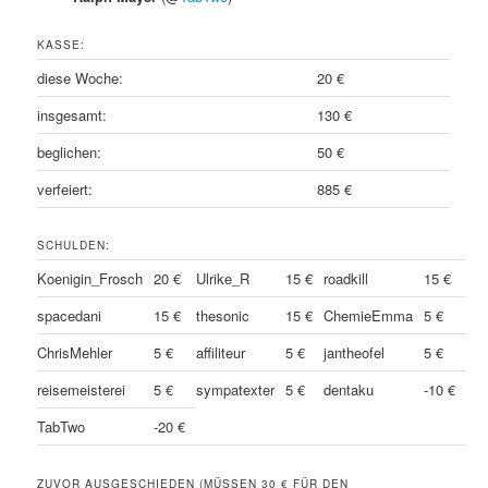
KASSE:
diese Woche:
20 €
insgesamt:
130 €
beglichen:
50 €
verfeiert:
885 €
SCHULDEN:
Koenigin_Frosch
20 €
Ulrike_R
15 €
roadkill
15 €
spacedani
15 €
thesonic
15 €
ChemieEmma
5 €
ChrisMehler
5 €
affiliteur
5 €
jantheofel
5 €
reisemeisterei
5 €
sympatexter
5 €
dentaku
-10 €
TabTwo
-20 €
ZUVOR AUSGESCHIEDEN (MÜSSEN 30 € FÜR DEN