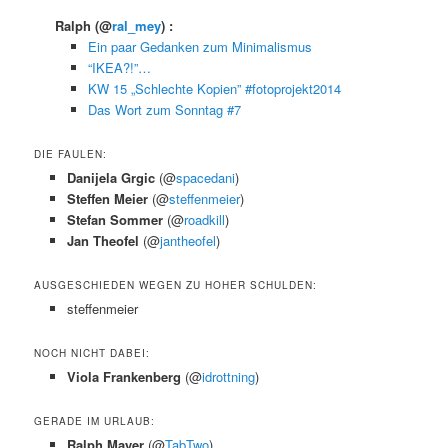
Ralph
(@
ral_mey
) :
Ein paar Gedanken zum Minimalismus
“IKEA?!”…
KW 15 „Schlechte Kopien” #fotoprojekt2014
Das Wort zum Sonntag #7
DIE FAULEN:
Danijela Grgic
(@
spacedani
)
Steffen Meier
(@
steffenmeier
)
Stefan Sommer
(@
roadkill
)
Jan Theofel
(@
jantheofel
)
AUSGESCHIEDEN WEGEN ZU HOHER SCHULDEN:
steffenmeier
NOCH NICHT DABEI:
Viola Frankenberg
(@
idrottning
)
GERADE IM URLAUB:
Ralph Mayer
(@
TabTwo
)