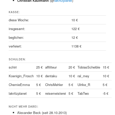
Christian Kaufmann
(@
lakritzplanet
)
KASSE:
diese Woche:
10 €
insgesamt:
122 €
beglichen:
12 €
verfeiert:
1138 €
SCHULDEN:
schiri
25 €
affiliteur
20 €
TobiasScheible
15 €
Koenigin_Frosch
10 €
dentaku
10 €
ral_mey
10 €
ChemieEmma
5 €
ChrisMehler
5 €
Ulrike_R
5 €
lakritzplanet
5 €
reisemeisterei
5 €
TabTwo
-5 €
NICHT MEHR DABEI:
Alexander Beck (seit 28.10.2013)