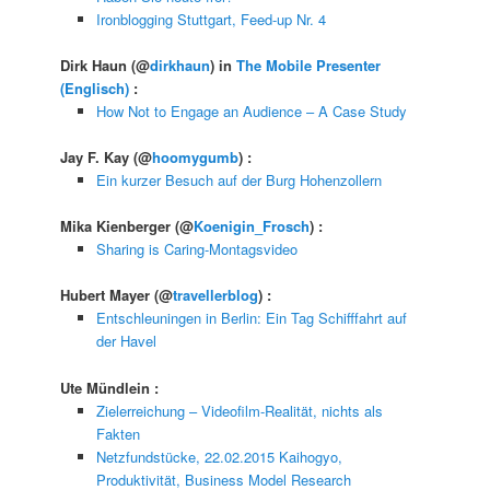
Ironblogging Stuttgart, Feed-up Nr. 4
Dirk Haun
(@
dirkhaun
) in
The Mobile Presenter
(Englisch)
:
How Not to Engage an Audience – A Case Study
Jay F. Kay
(@
hoomygumb
) :
Ein kurzer Besuch auf der Burg Hohenzollern
Mika Kienberger
(@
Koenigin_Frosch
) :
Sharing is Caring-Montagsvideo
Hubert Mayer
(@
travellerblog
) :
Entschleuningen in Berlin: Ein Tag Schifffahrt auf
der Havel
Ute Mündlein
:
Zielerreichung – Videofilm-Realität, nichts als
Fakten
Netzfundstücke, 22.02.2015 Kaihogyo,
Produktivität, Business Model Research