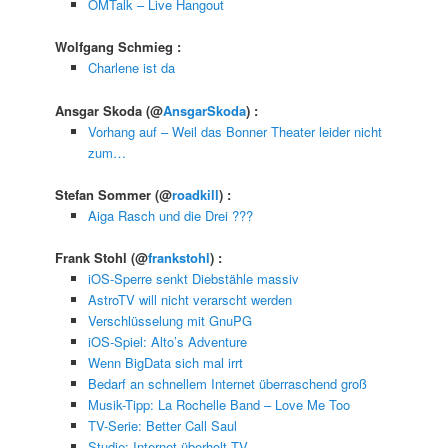
OMTalk – Live Hangout
Wolfgang Schmieg
:
Charlene ist da
Ansgar Skoda
(@
AnsgarSkoda
) :
Vor­hang auf – Weil das Bon­ner Thea­ter lei­der nicht
zum…
Stefan Sommer
(@
roadkill
) :
Aiga Rasch und die Drei ???
Frank Stohl
(@
frankstohl
) :
iOS-Sperre senkt Diebstähle massiv
AstroTV will nicht verarscht werden
Verschlüsselung mit GnuPG
iOS-Spiel: Alto’s Adventure
Wenn BigData sich mal irrt
Bedarf an schnellem Internet überraschend groß
Musik-Tipp: La Rochelle Band – Love Me Too
TV-Serie: Better Call Saul
Studie: Internet überholt TV