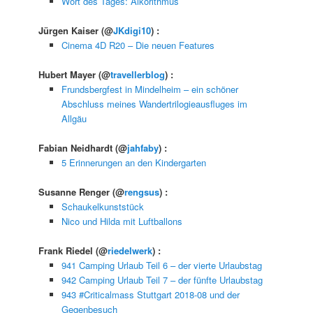
Wort des Tages: Alkorithmus
Jürgen Kaiser
(@
JKdigi10
) :
Cinema 4D R20 – Die neuen Features
Hubert Mayer
(@
travellerblog
) :
Frundsbergfest in Mindelheim – ein schöner
Abschluss meines Wandertrilogieausfluges im
Allgäu
Fabian Neidhardt
(@
jahfaby
) :
5 Erinnerungen an den Kindergarten
Susanne Renger
(@
rengsus
) :
Schaukelkunststück
Nico und Hilda mit Luftballons
Frank Riedel
(@
riedelwerk
) :
941 Camping Urlaub Teil 6 – der vierte Urlaubstag
942 Camping Urlaub Teil 7 – der fünfte Urlaubstag
943 #Criticalmass Stuttgart 2018-08 und der
Gegenbesuch