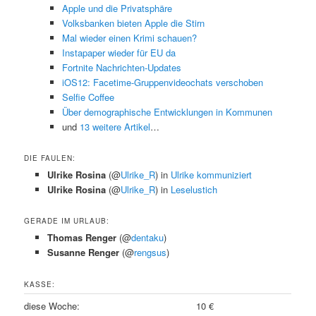
Apple und die Privatsphäre
Volksbanken bieten Apple die Stirn
Mal wieder einen Krimi schauen?
Instapaper wieder für EU da
Fortnite Nachrichten-Updates
iOS12: Facetime-Gruppenvideochats verschoben
Selfie Coffee
Über demographische Entwicklungen in Kommunen
und
13 weitere Artikel
…
DIE FAULEN:
Ulrike Rosina
(@
Ulrike_R
) in
Ulrike kommuniziert
Ulrike Rosina
(@
Ulrike_R
) in
Leselustich
GERADE IM URLAUB:
Thomas Renger
(@
dentaku
)
Susanne Renger
(@
rengsus
)
KASSE:
diese Woche:
10 €