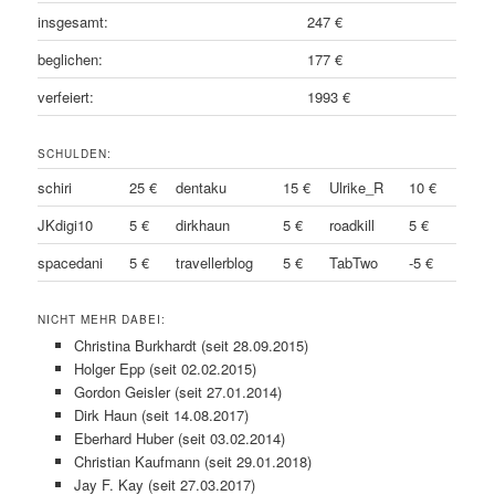
insgesamt:
247 €
beglichen:
177 €
verfeiert:
1993 €
SCHULDEN:
schiri
25 €
dentaku
15 €
Ulrike_R
10 €
JKdigi10
5 €
dirkhaun
5 €
roadkill
5 €
spacedani
5 €
travellerblog
5 €
TabTwo
-5 €
NICHT MEHR DABEI:
Christina Burkhardt (seit 28.09.2015)
Holger Epp (seit 02.02.2015)
Gordon Geisler (seit 27.01.2014)
Dirk Haun (seit 14.08.2017)
Eberhard Huber (seit 03.02.2014)
Christian Kaufmann (seit 29.01.2018)
Jay F. Kay (seit 27.03.2017)