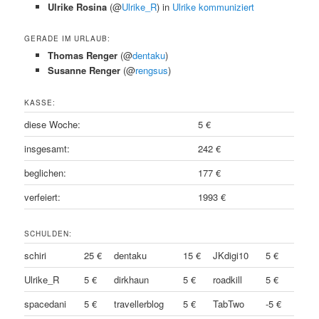
Ulrike Rosina
(@
Ulrike_R
) in
Ulrike kommuniziert
GERADE IM URLAUB:
Thomas Renger
(@
dentaku
)
Susanne Renger
(@
rengsus
)
KASSE:
diese Woche:
5 €
insgesamt:
242 €
beglichen:
177 €
verfeiert:
1993 €
SCHULDEN:
schiri
25 €
dentaku
15 €
JKdigi10
5 €
Ulrike_R
5 €
dirkhaun
5 €
roadkill
5 €
spacedani
5 €
travellerblog
5 €
TabTwo
-5 €