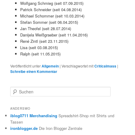
Wolfgang Schmieg (seit 07.09.2015)
Patrick Schneider (seit 04.08.2014)
Michael Schommer (seit 10.03.2014)
Stefan Sommer (seit 06.04.2015)
Jan Theofel (seit 28.07.2014)
Danijela Weißgraeber (seit 11.04.2016)
René Zintl (seit 23.11.2015)
Lisa (seit 03.08.2015)
Ralph (seit 11.05.2015)
Veröffentlicht unter
Allgemein
|
Verschlagwortet mit
Criticalmass
|
Schreibe einen Kommentar
S
u
c
h
ANDERSWO
e
iblog0711 Merchandising
Spreadshirt-Shop mit Shirts und
n
Tassen
ironblogger.de
Die Iron Blogger Zentrale