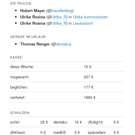
DIE FAULEN:
Hubert Mayer
(@
travellerblog
)
Ulrike Rosina
(@
Ulrike_R
) in
Ulrike kommuniziert
Ulrike Rosina
(@
Ulrike_R
) in
Leselustich
GERADE IM URLAUB:
Thomas Renger
(@
dentaku
)
KASSE:
diese Woche:
15 €
insgesamt:
237 €
beglichen:
177 €
verfeiert:
1993 €
SCHULDEN:
schiri
25 €
dentaku
15 €
JKdigi10
5 €
dirkhaun
5 €
roadkill
5 €
spacedani
5 €