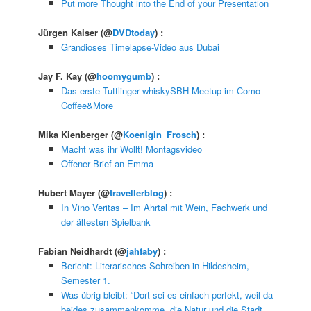
Put more Thought into the End of your Presentation
Jürgen Kaiser
(@
DVDtoday
) :
Grandioses Timelapse-Video aus Dubai
Jay F. Kay
(@
hoomygumb
) :
Das erste Tuttlinger whiskySBH-Meetup im Como
Coffee&More
Mika Kienberger
(@
Koenigin_Frosch
) :
Macht was ihr Wollt! Montagsvideo
Offener Brief an Emma
Hubert Mayer
(@
travellerblog
) :
In Vino Veritas – Im Ahrtal mit Wein, Fachwerk und
der ältesten Spielbank
Fabian Neidhardt
(@
jahfaby
) :
Bericht: Literarisches Schreiben in Hildesheim,
Semester 1.
Was übrig bleibt: “Dort sei es einfach perfekt, weil da
beides zusammenkomme, die Natur und die Stadt,