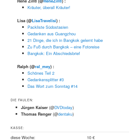
René Zintl
(@
ReneZintl
) :
Kräuter, überall Kräuter!
Lisa
(@
LisaTravelisi
) :
Packliste Südostasien
Gedanken aus Guangzhou
21 Dinge, die ich in Bangkok gelernt habe
Zu Fuß durch Bangkok – eine Fotoreise
Bangkok: Ein Abschiedsbrief
Ralph
(@
ral_mey
) :
Schönes Teil 2
Gedankensplitter #3
Das Wort zum Sonntag #14
DIE FAULEN:
Jürgen Kaiser
(@
DVDtoday
)
Thomas Renger
(@
dentaku
)
KASSE:
diese Woche:
10 €