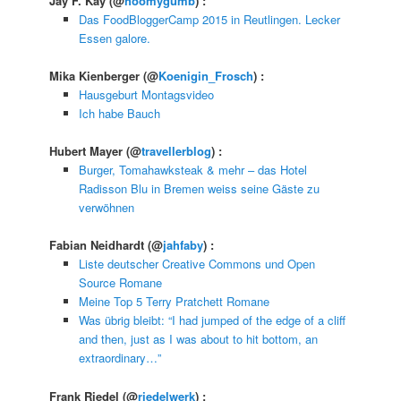
Jay F. Kay
(@
hoomygumb
) :
Das FoodBloggerCamp 2015 in Reutlingen. Lecker
Essen galore.
Mika Kienberger
(@
Koenigin_Frosch
) :
Hausgeburt Montagsvideo
Ich habe Bauch
Hubert Mayer
(@
travellerblog
) :
Burger, Tomahawksteak & mehr – das Hotel
Radisson Blu in Bremen weiss seine Gäste zu
verwöhnen
Fabian Neidhardt
(@
jahfaby
) :
Liste deutscher Creative Commons und Open
Source Romane
Meine Top 5 Terry Pratchett Romane
Was übrig bleibt: “I had jumped of the edge of a cliff
and then, just as I was about to hit bottom, an
extraordinary…”
Frank Riedel
(@
riedelwerk
) :