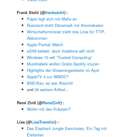
Frank Stohl
(@
frankstohl
) :
Papst legt sich mit Mafia an
Russland droht Dänemark mit Atomraketen
Wirtschaftsminister zieht rote Linie für TTIP-
Abkommen
Apple Pocket Watch
eSIM beliebt, doch Vodafone will nicht
Windows 10 will “Trusted Computing”
Musiklabels wollen Gratis-Spotify stuzen
Highlights der Streaminganbieter im April
AppleTV 4 zur WWDC?
BND-Bau: es war Absicht!
und
39 weitere Artikel
…
René Zintl
(@
ReneZintl
) :
Wohin mit den Kräutern?
Lisa
(@
LisaTravelisi
) :
Das Elephant Jungle Sancturary: Ein Tag mit
Elefanten