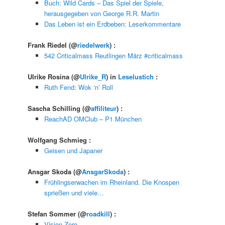
Buch: Wild Cards – Das Spiel der Spiele,
herausgegeben von George R.R. Martin
Das Leben ist ein Erdbeben: Leserkommentare
Frank Riedel
(@
riedelwerk
) :
542 Criticalmass Reutlingen März #criticalmass
Ulrike Rosina
(@
Ulrike_R
) in
Leselustich
:
Ruth Fend: Wok ‘n’ Roll
Sascha Schilling
(@
affiliteur
) :
ReachAD OMClub – P1 München
Wolfgang Schmieg
:
Geisen und Japaner
Ansgar Skoda
(@
AnsgarSkoda
) :
Frühlingserwachen im Rheinland. Die Knospen
sprießen und viele…
Stefan Sommer
(@
roadkill
) :
Vision Zero