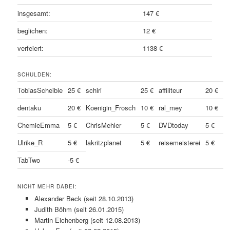
insgesamt:
147 €
beglichen:
12 €
verfeiert:
1138 €
SCHULDEN:
TobiasScheible
25 €
schiri
25 €
affiliteur
20 €
dentaku
20 €
Koenigin_Frosch
10 €
ral_mey
10 €
ChemieEmma
5 €
ChrisMehler
5 €
DVDtoday
5 €
Ulrike_R
5 €
lakritzplanet
5 €
reisemeisterei
5 €
TabTwo
-5 €
NICHT MEHR DABEI:
Alexander Beck (seit 28.10.2013)
Judith Böhm (seit 26.01.2015)
Martin Eichenberg (seit 12.08.2013)