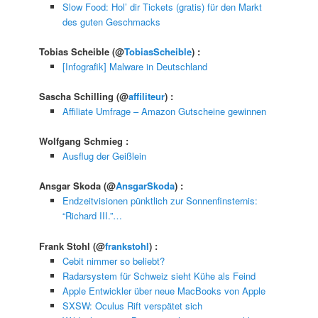
Slow Food: Hol’ dir Tickets (gratis) für den Markt
des guten Geschmacks
Tobias Scheible
(@
TobiasScheible
) :
[Infografik] Malware in Deutschland
Sascha Schilling
(@
affiliteur
) :
Affiliate Umfrage – Amazon Gutscheine gewinnen
Wolfgang Schmieg
:
Ausflug der Geißlein
Ansgar Skoda
(@
AnsgarSkoda
) :
Endzeitvisionen pünktlich zur Sonnenfinsternis:
“Richard III.”…
Frank Stohl
(@
frankstohl
) :
Cebit nimmer so beliebt?
Radarsystem für Schweiz sieht Kühe als Feind
Apple Entwickler über neue MacBooks von Apple
SXSW: Oculus Rift verspätet sich