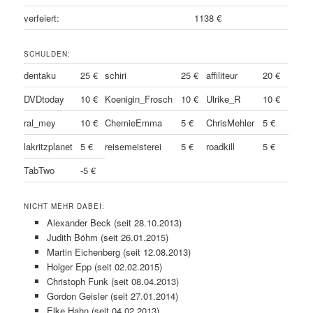
verfeiert:
1138 €
SCHULDEN:
dentaku
25 €
schiri
25 €
affiliteur
20 €
DVDtoday
10 €
Koenigin_Frosch
10 €
Ulrike_R
10 €
ral_mey
10 €
ChemieEmma
5 €
ChrisMehler
5 €
lakritzplanet
5 €
reisemeisterei
5 €
roadkill
5 €
TabTwo
-5 €
NICHT MEHR DABEI:
Alexander Beck (seit 28.10.2013)
Judith Böhm (seit 26.01.2015)
Martin Eichenberg (seit 12.08.2013)
Holger Epp (seit 02.02.2015)
Christoph Funk (seit 08.04.2013)
Gordon Geisler (seit 27.01.2014)
Elke Hahn (seit 04.02.2013)