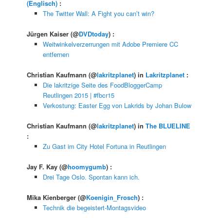
(Englisch)
:
The Twitter Wall: A Fight you can’t win?
Jürgen Kaiser
(@
DVDtoday
) :
Weitwinkelverzerrungen mit Adobe Premiere CC
entfernen
Christian Kaufmann
(@
lakritzplanet
) in
Lakritzplanet
:
Die lakritzige Seite des FoodBloggerCamp
Reutlingen 2015 | #fbcr15
Verkostung: Easter Egg von Lakrids by Johan Bulow
Christian Kaufmann
(@
lakritzplanet
) in
The BLUELINE
:
Zu Gast im City Hotel Fortuna in Reutlingen
Jay F. Kay
(@
hoomygumb
) :
Drei Tage Oslo. Spontan kann ich.
Mika Kienberger
(@
Koenigin_Frosch
) :
Technik die begeistert-Montagsvideo