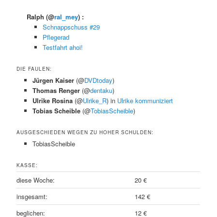
Ralph
(@
ral_mey
) :
Schnappschuss #29
Pflegerad
Testfahrt ahoi!
DIE FAULEN:
Jürgen Kaiser
(@
DVDtoday
)
Thomas Renger
(@
dentaku
)
Ulrike Rosina
(@
Ulrike_R
) in
Ulrike kommuniziert
Tobias Scheible
(@
TobiasScheible
)
AUSGESCHIEDEN WEGEN ZU HOHER SCHULDEN:
TobiasScheible
KASSE:
diese Woche:
20 €
insgesamt:
142 €
beglichen:
12 €