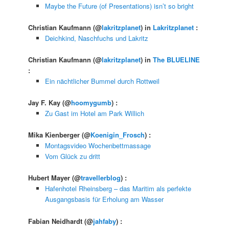
Maybe the Future (of Presentations) isn’t so bright
Christian Kaufmann
(@
lakritzplanet
) in
Lakritzplanet
:
Deichkind, Naschfuchs und Lakritz
Christian Kaufmann
(@
lakritzplanet
) in
The BLUELINE
:
Ein nächtlicher Bummel durch Rottweil
Jay F. Kay
(@
hoomygumb
) :
Zu Gast im Hotel am Park Willich
Mika Kienberger
(@
Koenigin_Frosch
) :
Montagsvideo Wochenbettmassage
Vom Glück zu dritt
Hubert Mayer
(@
travellerblog
) :
Hafenhotel Rheinsberg – das Maritim als perfekte
Ausgangsbasis für Erholung am Wasser
Fabian Neidhardt
(@
jahfaby
) :