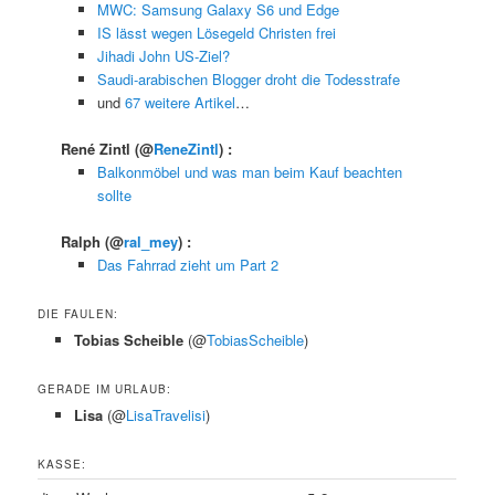
MWC: Samsung Galaxy S6 und Edge
IS lässt wegen Lösegeld Christen frei
Jihadi John US-Ziel?
Saudi-arabischen Blogger droht die Todesstrafe
und
67 weitere Artikel
…
René Zintl
(@
ReneZintl
) :
Balkonmöbel und was man beim Kauf beachten
sollte
Ralph
(@
ral_mey
) :
Das Fahrrad zieht um Part 2
DIE FAULEN:
Tobias Scheible
(@
TobiasScheible
)
GERADE IM URLAUB:
Lisa
(@
LisaTravelisi
)
KASSE: