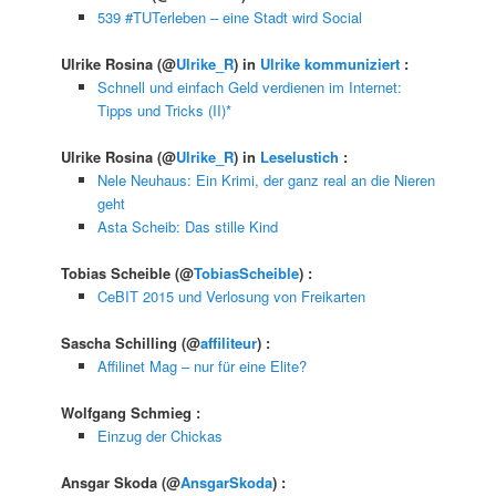
539 #TUTerleben – eine Stadt wird Social
Ulrike Rosina
(@
Ulrike_R
) in
Ulrike kommuniziert
:
Schnell und einfach Geld verdienen im Internet:
Tipps und Tricks (II)*
Ulrike Rosina
(@
Ulrike_R
) in
Leselustich
:
Nele Neuhaus: Ein Krimi, der ganz real an die Nieren
geht
Asta Scheib: Das stille Kind
Tobias Scheible
(@
TobiasScheible
) :
CeBIT 2015 und Verlosung von Freikarten
Sascha Schilling
(@
affiliteur
) :
Affilinet Mag – nur für eine Elite?
Wolfgang Schmieg
:
Einzug der Chickas
Ansgar Skoda
(@
AnsgarSkoda
) :