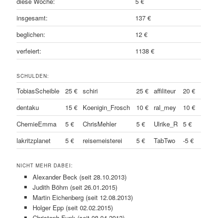
diese Woche:
5 €
insgesamt:
137 €
beglichen:
12 €
verfeiert:
1138 €
SCHULDEN:
TobiasScheible
25 €
schiri
25 €
affiliteur
20 €
dentaku
15 €
Koenigin_Frosch
10 €
ral_mey
10 €
ChemieEmma
5 €
ChrisMehler
5 €
Ulrike_R
5 €
lakritzplanet
5 €
reisemeisterei
5 €
TabTwo
-5 €
NICHT MEHR DABEI:
Alexander Beck (seit 28.10.2013)
Judith Böhm (seit 26.01.2015)
Martin Eichenberg (seit 12.08.2013)
Holger Epp (seit 02.02.2015)
Christoph Funk (seit 08.04.2013)