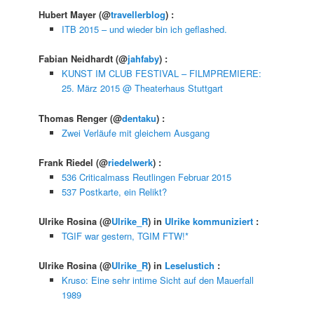
Hubert Mayer
(@
travellerblog
) :
ITB 2015 – und wieder bin ich geflashed.
Fabian Neidhardt
(@
jahfaby
) :
KUNST IM CLUB FESTIVAL – FILMPREMIERE:
25. März 2015 @ Theaterhaus Stuttgart
Thomas Renger
(@
dentaku
) :
Zwei Verläufe mit gleichem Ausgang
Frank Riedel
(@
riedelwerk
) :
536 Criticalmass Reutlingen Februar 2015
537 Postkarte, ein Relikt?
Ulrike Rosina
(@
Ulrike_R
) in
Ulrike kommuniziert
:
TGIF war gestern, TGIM FTW!*
Ulrike Rosina
(@
Ulrike_R
) in
Leselustich
:
Kruso: Eine sehr intime Sicht auf den Mauerfall
1989