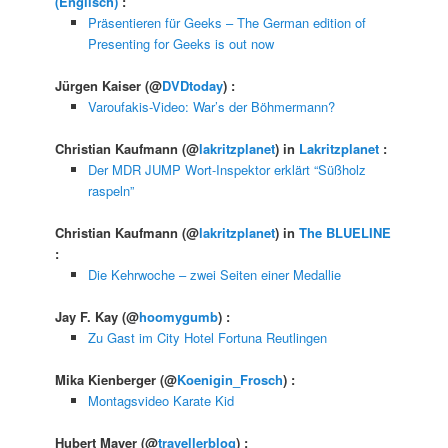
(Englisch)
:
Präsentieren für Geeks – The German edition of
Presenting for Geeks is out now
Jürgen Kaiser
(@
DVDtoday
) :
Varoufakis-Video: War’s der Böhmermann?
Christian Kaufmann
(@
lakritzplanet
) in
Lakritzplanet
:
Der MDR JUMP Wort-Inspektor erklärt “Süßholz
raspeln”
Christian Kaufmann
(@
lakritzplanet
) in
The BLUELINE
:
Die Kehrwoche – zwei Seiten einer Medallie
Jay F. Kay
(@
hoomygumb
) :
Zu Gast im City Hotel Fortuna Reutlingen
Mika Kienberger
(@
Koenigin_Frosch
) :
Montagsvideo Karate Kid
Hubert Mayer
(@
travellerblog
) :