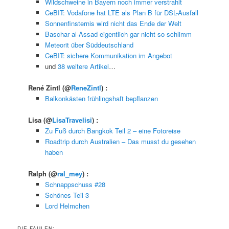
Wildschweine in Bayern noch immer verstrahlt
CeBIT: Vodafone hat LTE als Plan B für DSL-Ausfall
Sonnenfinsternis wird nicht das Ende der Welt
Baschar al-Assad eigentlich gar nicht so schlimm
Meteorit über Süddeutschland
CeBIT: sichere Kommunikation im Angebot
und
38 weitere Artikel
…
René Zintl
(@
ReneZintl
) :
Balkonkästen frühlingshaft bepflanzen
Lisa
(@
LisaTravelisi
) :
Zu Fuß durch Bangkok Teil 2 – eine Fotoreise
Roadtrip durch Australien – Das musst du gesehen
haben
Ralph
(@
ral_mey
) :
Schnappschuss #28
Schönes Teil 3
Lord Helmchen
DIE FAULEN: