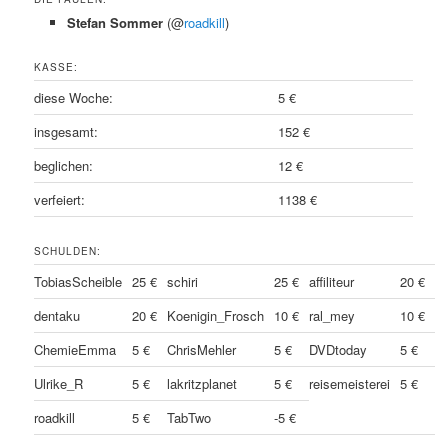
Stefan Sommer
(@
roadkill
)
KASSE:
diese Woche:
5 €
insgesamt:
152 €
beglichen:
12 €
verfeiert:
1138 €
SCHULDEN:
TobiasScheible
25 €
schiri
25 €
affiliteur
20 €
dentaku
20 €
Koenigin_Frosch
10 €
ral_mey
10 €
ChemieEmma
5 €
ChrisMehler
5 €
DVDtoday
5 €
Ulrike_R
5 €
lakritzplanet
5 €
reisemeisterei
5 €
roadkill
5 €
TabTwo
-5 €