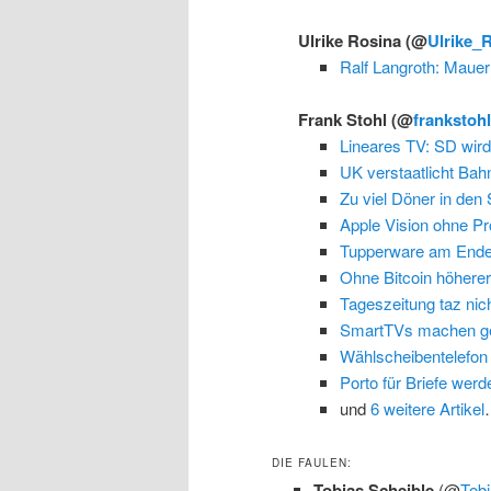
Ulrike Rosina
(@
Ulrike_
Ralf Langroth: Maue
Frank Stohl
(@
frankstoh
Lineares TV: SD wird 
UK verstaatlicht Ba
Zu viel Döner in den
Apple Vision ohne Pr
Tupperware am End
Ohne Bitcoin höherer
Tageszeitung taz nic
SmartTVs machen ge
Wählscheibentelefon
Porto für Briefe werd
und
6 weitere Artikel
DIE FAULEN:
Tobias Scheible
(@
Tobi