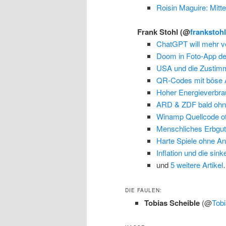
Roisin Maguire: Mit
Frank Stohl
(@
frankstoh
ChatGPT will mehr v
Doom in Foto-App de
USA und die Zustim
QR-Codes mit böse 
Hoher Energieverbrau
ARD & ZDF bald ohn
Winamp Quellcode of
Menschliches Erbgut i
Harte Spiele ohne A
Inflation und die sin
und
5 weitere Artikel
DIE FAULEN:
Tobias Scheible
(@
Tobi