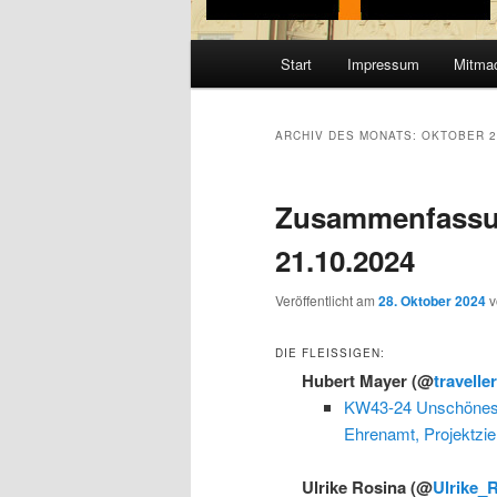
Hauptmenü
Start
Impressum
Mitma
ARCHIV DES MONATS:
OKTOBER 2
Zusammenfassu
21.10.2024
Veröffentlicht am
28. Oktober 2024
DIE FLEISSIGEN:
Hubert Mayer
(@
travelle
KW43-24 Unschönes,
Ehrenamt, Projektzi
Ulrike Rosina
(@
Ulrike_