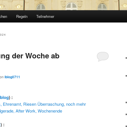
chen
Regeln
Teilnehmer
024
ng der Woche ab
von
iblog0711
rblog
) :
 Ehrenamt, Riesen Überraschung, noch mehr
elgerade, After Work, Wochenende
R
) :