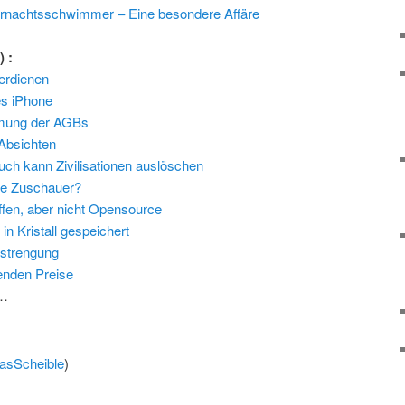
ternachtsschwimmer – Eine besondere Affäre
l
) :
erdienen
s iPhone
mung der AGBs
Absichten
ch kann Zivilisationen auslöschen
e Zuschauer?
fen, aber nicht Opensource
n Kristall gespeichert
nstrengung
kenden Preise
…
asScheible
)