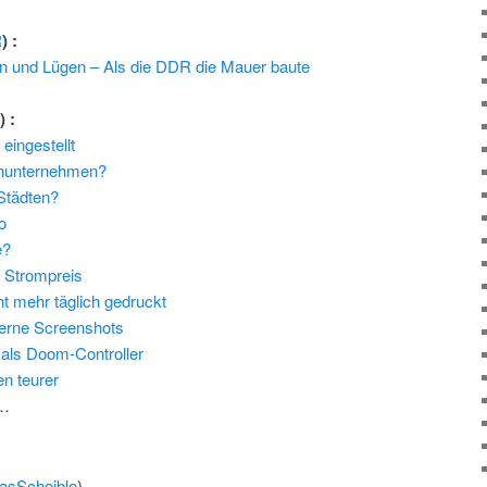
R
) :
rn und Lügen – Als die DDR die Mauer baute
l
) :
eingestellt
hnunternehmen?
 Städten?
o
e?
 Strompreis
ht mehr täglich gedruckt
rne Screenshots
 als Doom-Controller
en teurer
…
asScheible
)