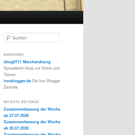
S
u
c
h
ANDERSWO
e
iblog0711 Merchandising
n
Spreadshirt-Shop mit Shirts und
Tassen
ironblogger.de
Die Iron Blogger
Zentrale
NEUESTE BEITRÄGE
Zusammenfassung der Woche
ab 27.07.2026
Zusammenfassung der Woche
ab 20.07.2026
Zusammenfassung der Woche