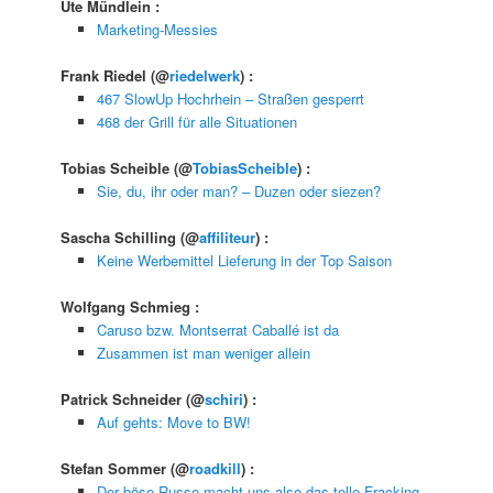
Ute Mündlein
:
Marketing-Messies
Frank Riedel
(@
riedelwerk
) :
467 SlowUp Hochrhein – Straßen gesperrt
468 der Grill für alle Situationen
Tobias Scheible
(@
TobiasScheible
) :
Sie, du, ihr oder man? – Duzen oder siezen?
Sascha Schilling
(@
affiliteur
) :
Keine Werbemittel Lieferung in der Top Saison
Wolfgang Schmieg
:
Caruso bzw. Montserrat Caballé ist da
Zusammen ist man weniger allein
Patrick Schneider
(@
schiri
) :
Auf gehts: Move to BW!
Stefan Sommer
(@
roadkill
) :
Der böse Russe macht uns also das tolle Fracking