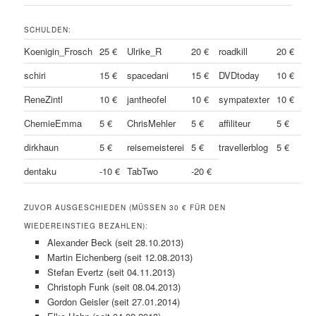
SCHULDEN:
Koenigin_Frosch
25 €
Ulrike_R
20 €
roadkill
20 €
schiri
15 €
spacedani
15 €
DVDtoday
10 €
ReneZintl
10 €
jantheofel
10 €
sympatexter
10 €
ChemieEmma
5 €
ChrisMehler
5 €
affiliteur
5 €
dirkhaun
5 €
reisemeisterei
5 €
travellerblog
5 €
dentaku
-10 €
TabTwo
-20 €
ZUVOR AUSGESCHIEDEN (MÜSSEN 30 € FÜR DEN
WIEDEREINSTIEG BEZAHLEN):
Alexander Beck (seit 28.10.2013)
Martin Eichenberg (seit 12.08.2013)
Stefan Evertz (seit 04.11.2013)
Christoph Funk (seit 08.04.2013)
Gordon Geisler (seit 27.01.2014)