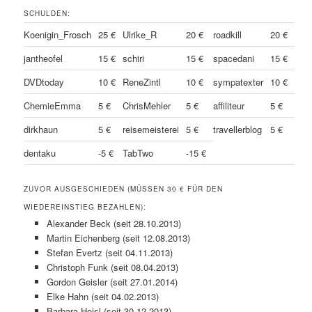
SCHULDEN:
Koenigin_Frosch
25 €
Ulrike_R
20 €
roadkill
20 €
jantheofel
15 €
schiri
15 €
spacedani
15 €
DVDtoday
10 €
ReneZintl
10 €
sympatexter
10 €
ChemieEmma
5 €
ChrisMehler
5 €
affiliteur
5 €
dirkhaun
5 €
reisemeisterei
5 €
travellerblog
5 €
dentaku
-5 €
TabTwo
-15 €
ZUVOR AUSGESCHIEDEN (MÜSSEN 30 € FÜR DEN
WIEDEREINSTIEG BEZAHLEN):
Alexander Beck (seit 28.10.2013)
Martin Eichenberg (seit 12.08.2013)
Stefan Evertz (seit 04.11.2013)
Christoph Funk (seit 08.04.2013)
Gordon Geisler (seit 27.01.2014)
Elke Hahn (seit 04.02.2013)
Barbara Hoisl (seit 30.12.2013)