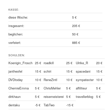
KASSE:
diese Woche:
5 €
insgesamt:
205 €
beglichen:
50 €
verfeiert:
885 €
SCHULDEN:
Koenigin_Frosch
25 €
roadkill
25 €
Ulrike_R
20 €
jantheofel
15 €
schiri
15 €
spacedani
15 €
DVDtoday
10 €
ReneZintl
10 €
sympatexter
10 €
ChemieEmma
5 €
ChrisMehler
5 €
affiliteur
5 €
dirkhaun
5 €
reisemeisterei
5 €
travellerblog
5 €
dentaku
-5 €
TabTwo
-15 €