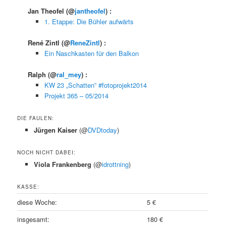
Jan Theofel
(@
jantheofel
) :
1. Etappe: Die Bühler aufwärts
René Zintl
(@
ReneZintl
) :
Ein Naschkasten für den Balkon
Ralph
(@
ral_mey
) :
KW 23 „Schatten” #fotoprojekt2014
Projekt 365 – 05/2014
DIE FAULEN:
Jürgen Kaiser
(@
DVDtoday
)
NOCH NICHT DABEI:
Viola Frankenberg
(@
idrottning
)
KASSE:
diese Woche:
5 €
insgesamt:
180 €