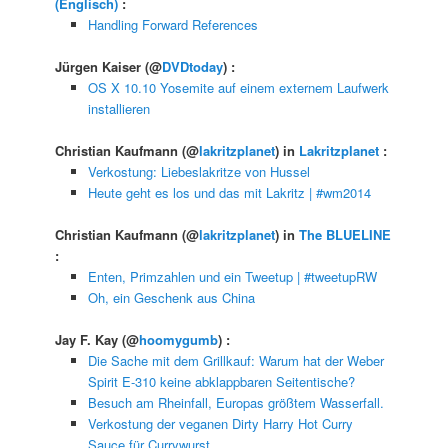
(Englisch)
:
Handling Forward References
Jürgen Kaiser
(@
DVDtoday
) :
OS X 10.10 Yosemite auf einem externem Laufwerk
installieren
Christian Kaufmann
(@
lakritzplanet
) in
Lakritzplanet
:
Verkostung: Liebeslakritze von Hussel
Heute geht es los und das mit Lakritz | #wm2014
Christian Kaufmann
(@
lakritzplanet
) in
The BLUELINE
:
Enten, Primzahlen und ein Tweetup | #tweetupRW
Oh, ein Geschenk aus China
Jay F. Kay
(@
hoomygumb
) :
Die Sache mit dem Grillkauf: Warum hat der Weber
Spirit E-310 keine abklappbaren Seitentische?
Besuch am Rheinfall, Europas größtem Wasserfall.
Verkostung der veganen Dirty Harry Hot Curry
Sauce für Currywurst