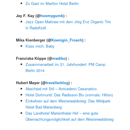
Zu Gast im Maritim Hotel Berlin
Jay F. Kay
(@
hoomygumb
) :
Jazz Open Matinee mit dem Jörg Enz Organic Trio
in Radolfzell
Mika Kienberger
(@
Koenigin_Frosch
) :
Küss mich, Baby
Franziska Köppe
(@
madiko
) :
Zusammenarbeit im 21. Jahrhundert: PM Camp
Berlin 2014
Hubert Mayer
(@
travellerblog
) :
Abschied mit Stil – Arrivederci Cesenatico
Hotel Dortmund: Das Radisson Blu (vormals: Hilton)
Einkehren auf dem Westerwaldsteig: Das Wildpark
Hotel Bad Marienberg
Das Landhotel Marienthaler Hof – eine gute
Übernachtungsmöglichkeit auf dem Westerwaldsteig