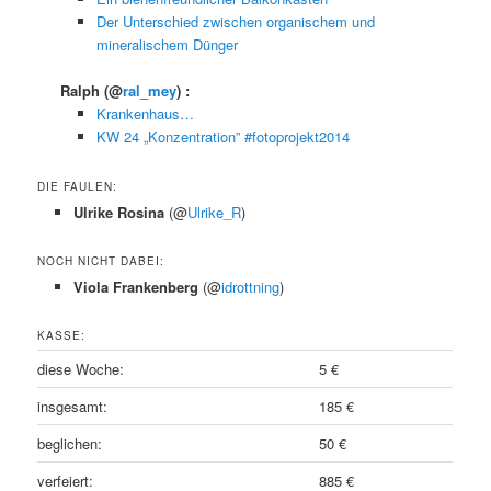
Der Unterschied zwischen organischem und
mineralischem Dünger
Ralph
(@
ral_mey
) :
Krankenhaus…
KW 24 „Konzentration” #fotoprojekt2014
DIE FAULEN:
Ulrike Rosina
(@
Ulrike_R
)
NOCH NICHT DABEI:
Viola Frankenberg
(@
idrottning
)
KASSE:
diese Woche:
5 €
insgesamt:
185 €
beglichen:
50 €
verfeiert:
885 €