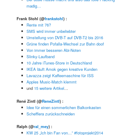
madig…
Frank Stohl
(@
frankstohl
) :
Rente mit 76?
SMS wird immer unbeliebter
Umstellung von DVB-T auf DVB-T2 bis 2016
Grüne finden Pofalla-Wechsel zur Bahn doof
Von immer besseren Abi-Noten
Slinky-Laufband
10 Jahre iTunes-Store in Deutschland
IKEA läuft Amok gegen kreative Kunden
Lavazza zeigt Kaffeemaschine für ISS
Apples Music-Match klemmt
und
15 weitere Artikel
…
René Zintl
(@
ReneZintl
) :
Idee für einen sommerlichen Balkonkasten
Schefflera zurückschneiden
Ralph
(@
ral_mey
) :
KW 25 „Ich bin Fan von…” #fotoprojekt2014