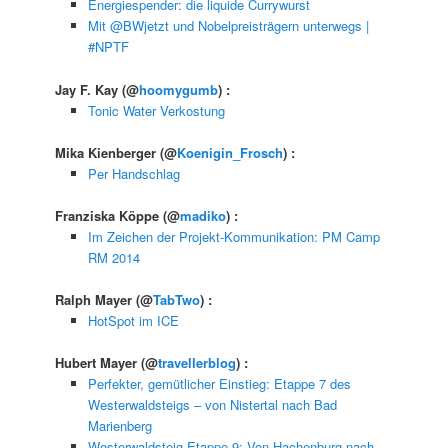
Energiespender: die liquide Currywurst
Mit @BWjetzt und Nobelpreisträgern unterwegs |
#NPTF
Jay F. Kay
(@
hoomygumb
) :
Tonic Water Verkostung
Mika Kienberger
(@
Koenigin_Frosch
) :
Per Handschlag
Franziska Köppe
(@
madiko
) :
Im Zeichen der Projekt-Kommunikation: PM Camp
RM 2014
Ralph Mayer
(@
TabTwo
) :
HotSpot im ICE
Hubert Mayer
(@
travellerblog
) :
Perfekter, gemütlicher Einstieg: Etappe 7 des
Westerwaldsteigs – von Nistertal nach Bad
Marienberg
Westerwaldsteig Etappe 9: Von Hachenburg nach