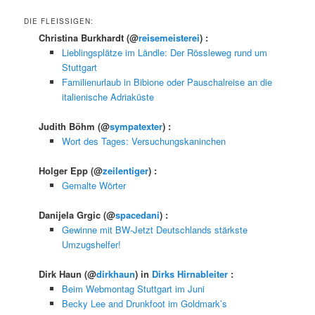
DIE FLEISSIGEN:
Christina Burkhardt
(@
reisemeisterei
) :
Lieblingsplätze im Ländle: Der Rössleweg rund um
Stuttgart
Familienurlaub in Bibione oder Pauschalreise an die
italienische Adriaküste
Judith Böhm
(@
sympatexter
) :
Wort des Tages: Versuchungskaninchen
Holger Epp
(@
zeilentiger
) :
Gemalte Wörter
Danijela Grgic
(@
spacedani
) :
Gewinne mit BW-Jetzt Deutschlands stärkste
Umzugshelfer!
Dirk Haun
(@
dirkhaun
) in
Dirks Hirnableiter
:
Beim Webmontag Stuttgart im Juni
Becky Lee and Drunkfoot im Goldmark’s