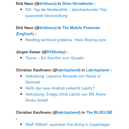
Dirk Haun
(@
dirkhaun
) in
Dirks Hirnableiter
:
XIII. Tag der Medienethik – abschreckender Titel,
spannende Veranstaltung
Dirk Haun
(@
dirkhaun
) in
The Mobile Presenter
(Englisch)
:
Handling technical problems, Hans Rosling style
Jürgen Kaiser
(@
DVDtoday
) :
Tsume – Ein Kurzfilm zum Gruseln
Christian Kaufmann
(@
lakritzplanet
) in
Lakritzplanet
:
Verkostung: Liquorice Almonds von House of
Denmark
Heißt das neue Android vielleicht Lakritz?
Verkostung: Enegry Drink Lakritz von MS Arena-
Drinks GmbH
Christian Kaufmann
(@
lakritzplanet
) in
The BLUELINE
:
ReeF N’BeeF, australian fine dining in Copenhagen