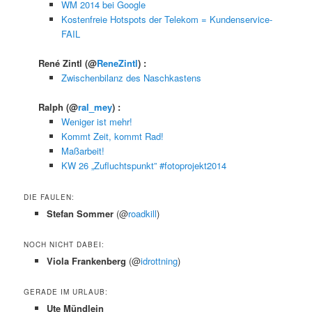
WM 2014 bei Google
Kostenfreie Hotspots der Telekom = Kundenservice-
FAIL
René Zintl
(@
ReneZintl
) :
Zwischenbilanz des Naschkastens
Ralph
(@
ral_mey
) :
Weniger ist mehr!
Kommt Zeit, kommt Rad!
Maßarbeit!
KW 26 „Zufluchtspunkt” #fotoprojekt2014
DIE FAULEN:
Stefan Sommer
(@
roadkill
)
NOCH NICHT DABEI:
Viola Frankenberg
(@
idrottning
)
GERADE IM URLAUB:
Ute Mündlein