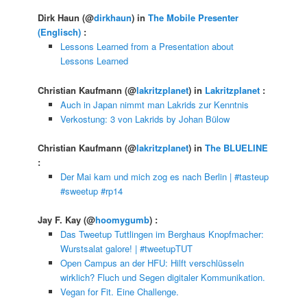
Dirk Haun
(@
dirkhaun
) in
The Mobile Presenter
(Englisch)
:
Lessons Learned from a Presentation about
Lessons Learned
Christian Kaufmann
(@
lakritzplanet
) in
Lakritzplanet
:
Auch in Japan nimmt man Lakrids zur Kenntnis
Verkostung: 3 von Lakrids by Johan Bülow
Christian Kaufmann
(@
lakritzplanet
) in
The BLUELINE
:
Der Mai kam und mich zog es nach Berlin | #tasteup
#sweetup #rp14
Jay F. Kay
(@
hoomygumb
) :
Das Tweetup Tuttlingen im Berghaus Knopfmacher:
Wurstsalat galore! | #tweetupTUT
Open Campus an der HFU: Hilft verschlüsseln
wirklich? Fluch und Segen digitaler Kommunikation.
Vegan for Fit. Eine Challenge.