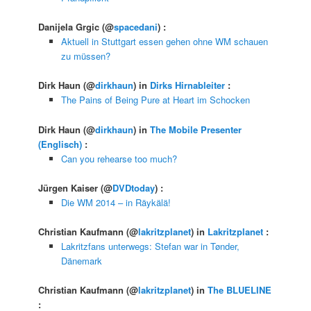
Danijela Grgic
(@
spacedani
) :
Aktuell in Stuttgart essen gehen ohne WM schauen
zu müssen?
Dirk Haun
(@
dirkhaun
) in
Dirks Hirnableiter
:
The Pains of Being Pure at Heart im Schocken
Dirk Haun
(@
dirkhaun
) in
The Mobile Presenter
(Englisch)
:
Can you rehearse too much?
Jürgen Kaiser
(@
DVDtoday
) :
Die WM 2014 – in Räykälä!
Christian Kaufmann
(@
lakritzplanet
) in
Lakritzplanet
:
Lakritzfans unterwegs: Stefan war in Tønder,
Dänemark
Christian Kaufmann
(@
lakritzplanet
) in
The BLUELINE
: