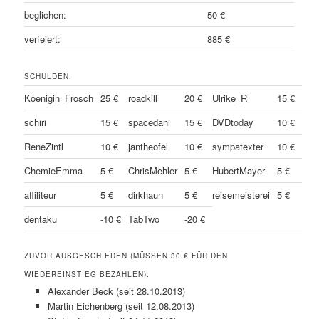
beglichen:
50 €
verfeiert:
885 €
SCHULDEN:
Koenigin_Frosch
25 €
roadkill
20 €
Ulrike_R
15 €
schiri
15 €
spacedani
15 €
DVDtoday
10 €
ReneZintl
10 €
jantheofel
10 €
sympatexter
10 €
ChemieEmma
5 €
ChrisMehler
5 €
HubertMayer
5 €
affiliteur
5 €
dirkhaun
5 €
reisemeisterei
5 €
dentaku
-10 €
TabTwo
-20 €
ZUVOR AUSGESCHIEDEN (MÜSSEN 30 € FÜR DEN
WIEDEREINSTIEG BEZAHLEN):
Alexander Beck (seit 28.10.2013)
Martin Eichenberg (seit 12.08.2013)