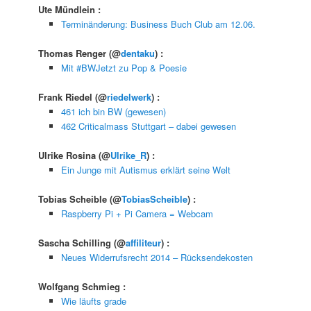
Ute Mündlein
:
Terminänderung: Business Buch Club am 12.06.
Thomas Renger
(@
dentaku
) :
Mit #BWJetzt zu Pop & Poesie
Frank Riedel
(@
riedelwerk
) :
461 ich bin BW (gewesen)
462 Criticalmass Stuttgart – dabei gewesen
Ulrike Rosina
(@
Ulrike_R
) :
Ein Junge mit Autismus erklärt seine Welt
Tobias Scheible
(@
TobiasScheible
) :
Raspberry Pi + Pi Camera = Webcam
Sascha Schilling
(@
affiliteur
) :
Neues Widerrufsrecht 2014 – Rücksendekosten
Wolfgang Schmieg
:
Wie läufts grade