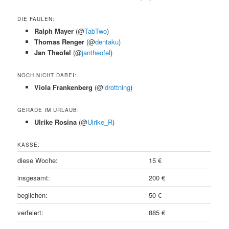
DIE FAULEN:
Ralph Mayer
(@
TabTwo
)
Thomas Renger
(@
dentaku
)
Jan Theofel
(@
jantheofel
)
NOCH NICHT DABEI:
Viola Frankenberg
(@
idrottning
)
GERADE IM URLAUB:
Ulrike Rosina
(@
Ulrike_R
)
KASSE:
diese Woche:
15 €
insgesamt:
200 €
beglichen:
50 €
verfeiert:
885 €