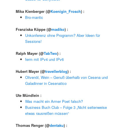
Mika Kienberger
(@
Koenigin_Frosch
) :
Bro-mantic
Franziska Köppe
(@
madiko
) :
Unkonferenz ohne Programm? Aber Ideen für
Sessions!
Ralph Mayer
(@
TabTwo
) :
ferm mit IPv4 und IPv6
Hubert Mayer
(@
travellerblog
) :
Olivenöl, Wein – Genuß überhalb von Cesena und
Galadinner in Cesenatico
Ute Mündlein
:
Was macht ein Armer Poet falsch?
Business Buch Club – Folge 3 „Nicht seitenweise
etwas rausreißen müssen“
Thomas Renger
(@
dentaku
) :