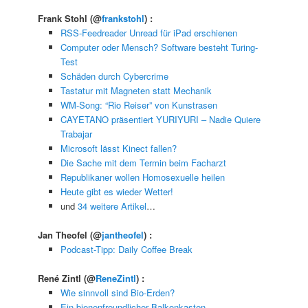
Frank Stohl
(@
frankstohl
) :
RSS-Feedreader Unread für iPad erschienen
Computer oder Mensch? Software besteht Turing-
Test
Schäden durch Cybercrime
Tastatur mit Magneten statt Mechanik
WM-Song: “Rio Reiser” von Kunstrasen
CAYETANO präsentiert YURIYURI – Nadie Quiere
Trabajar
Microsoft lässt Kinect fallen?
Die Sache mit dem Termin beim Facharzt
Republikaner wollen Homosexuelle heilen
Heute gibt es wieder Wetter!
und
34 weitere Artikel
…
Jan Theofel
(@
jantheofel
) :
Podcast-Tipp: Daily Coffee Break
René Zintl
(@
ReneZintl
) :
Wie sinnvoll sind Bio-Erden?
Ein bienenfreundlicher Balkonkasten