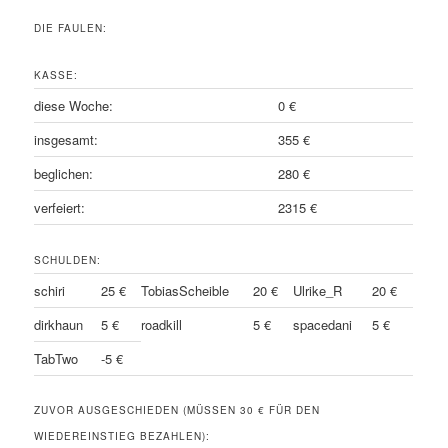
DIE FAULEN:
KASSE:
diese Woche:
0 €
insgesamt:
355 €
beglichen:
280 €
verfeiert:
2315 €
SCHULDEN:
schiri
25 €
TobiasScheible
20 €
Ulrike_R
20 €
dirkhaun
5 €
roadkill
5 €
spacedani
5 €
TabTwo
-5 €
ZUVOR AUSGESCHIEDEN (MÜSSEN 30 € FÜR DEN
WIEDEREINSTIEG BEZAHLEN):