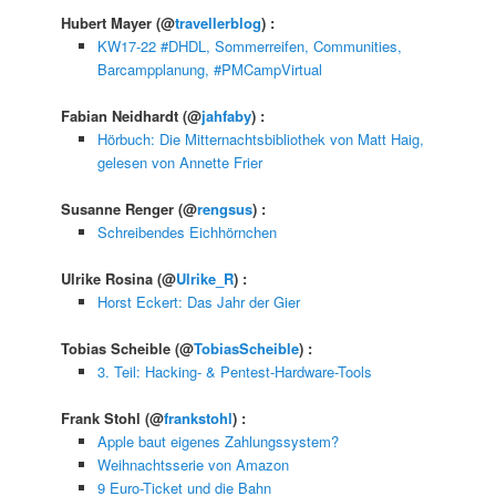
Hubert Mayer
(@
travellerblog
) :
KW17-22 #DHDL, Sommerreifen, Communities,
Barcampplanung, #PMCampVirtual
Fabian Neidhardt
(@
jahfaby
) :
Hörbuch: Die Mitternachtsbibliothek von Matt Haig,
gelesen von Annette Frier
Susanne Renger
(@
rengsus
) :
Schreibendes Eichhörnchen
Ulrike Rosina
(@
Ulrike_R
) :
Horst Eckert: Das Jahr der Gier
Tobias Scheible
(@
TobiasScheible
) :
3. Teil: Hacking- & Pentest-Hardware-Tools
Frank Stohl
(@
frankstohl
) :
Apple baut eigenes Zahlungssystem?
Weihnachtsserie von Amazon
9 Euro-Ticket und die Bahn