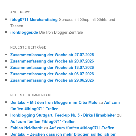
c
h
ANDERSWO
e
iblog0711 Merchandising
Spreadshirt-Shop mit Shirts und
n
Tassen
ironblogger.de
Die Iron Blogger Zentrale
NEUESTE BEITRÄGE
Zusammenfassung der Woche ab 27.07.2026
Zusammenfassung der Woche ab 20.07.2026
Zusammenfassung der Woche ab 13.07.2026
Zusammenfassung der Woche ab 06.07.2026
Zusammenfassung der Woche ab 29.06.2026
NEUESTE KOMMENTARE
Dentaku » Mit den Iron Bloggern im Ciba Mato
zu
Auf zum
fünften #iblog0711-Treffen
Ironblogging Stuttgart, Feed-up Nr. 5 - Dirks Hirnableiter
zu
Auf zum fünften #iblog0711-Treffen
Fabian Neidhardt
zu
Auf zum fünften #iblog0711-Treffen
Dentaku » Zeichen dass ich mehr bloggen sollte: ich bin