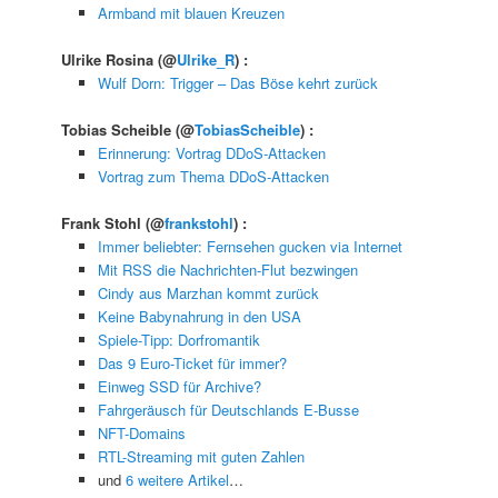
Armband mit blauen Kreuzen
Ulrike Rosina
(@
Ulrike_R
) :
Wulf Dorn: Trigger – Das Böse kehrt zurück
Tobias Scheible
(@
TobiasScheible
) :
Erinnerung: Vortrag DDoS-Attacken
Vortrag zum Thema DDoS-Attacken
Frank Stohl
(@
frankstohl
) :
Immer beliebter: Fernsehen gucken via Internet
Mit RSS die Nachrichten-Flut bezwingen
Cindy aus Marzhan kommt zurück
Keine Babynahrung in den USA
Spiele-Tipp: Dorfromantik
Das 9 Euro-Ticket für immer?
Einweg SSD für Archive?
Fahrgeräusch für Deutschlands E-Busse
NFT-Domains
RTL-Streaming mit guten Zahlen
und
6 weitere Artikel
…