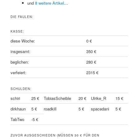
und
8 weitere Artikel
…
DIE FAULEN:
KASSE:
diese Woche:
0 €
insgesamt:
350 €
beglichen:
280 €
verfeiert:
2315 €
SCHULDEN:
schiri
25 €
TobiasScheible
20 €
Ulrike_R
15 €
dirkhaun
5 €
roadkill
5 €
spacedani
5 €
TabTwo
-5 €
ZUVOR AUSGESCHIEDEN (MÜSSEN 30 € FÜR DEN