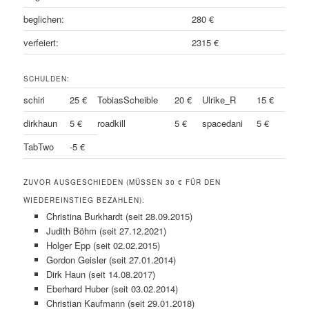
beglichen:
280 €
verfeiert:
2315 €
SCHULDEN:
schiri
25 €
TobiasScheible
20 €
Ulrike_R
15 €
dirkhaun
5 €
roadkill
5 €
spacedani
5 €
TabTwo
-5 €
ZUVOR AUSGESCHIEDEN (MÜSSEN 30 € FÜR DEN
WIEDEREINSTIEG BEZAHLEN):
Christina Burkhardt (seit 28.09.2015)
Judith Böhm (seit 27.12.2021)
Holger Epp (seit 02.02.2015)
Gordon Geisler (seit 27.01.2014)
Dirk Haun (seit 14.08.2017)
Eberhard Huber (seit 03.02.2014)
Christian Kaufmann (seit 29.01.2018)