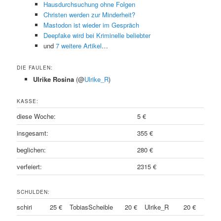
Hausdurchsuchung ohne Folgen
Christen werden zur Minderheit?
Mastodon ist wieder im Gespräch
Deepfake wird bei Kriminelle beliebter
und
7 weitere Artikel
…
DIE FAULEN:
Ulrike Rosina
(@
Ulrike_R
)
KASSE:
diese Woche:
5 €
insgesamt:
355 €
beglichen:
280 €
verfeiert:
2315 €
SCHULDEN:
schiri
25 €
TobiasScheible
20 €
Ulrike_R
20 €