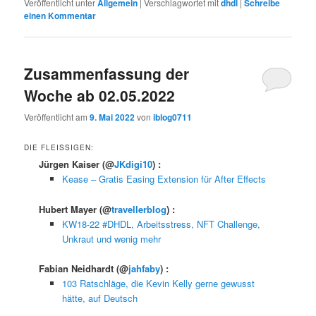
Veröffentlicht unter
Allgemein
|
Verschlagwortet mit
dhdl
|
Schreibe
einen Kommentar
Zusammenfassung der
Woche ab 02.05.2022
Veröffentlicht am
9. Mai 2022
von
iblog0711
DIE FLEISSIGEN:
Jürgen Kaiser
(@
JKdigi10
) :
Kease – Gratis Easing Extension für After Effects
Hubert Mayer
(@
travellerblog
) :
KW18-22 #DHDL, Arbeitsstress, NFT Challenge,
Unkraut und wenig mehr
Fabian Neidhardt
(@
jahfaby
) :
103 Ratschläge, die Kevin Kelly gerne gewusst
hätte, auf Deutsch