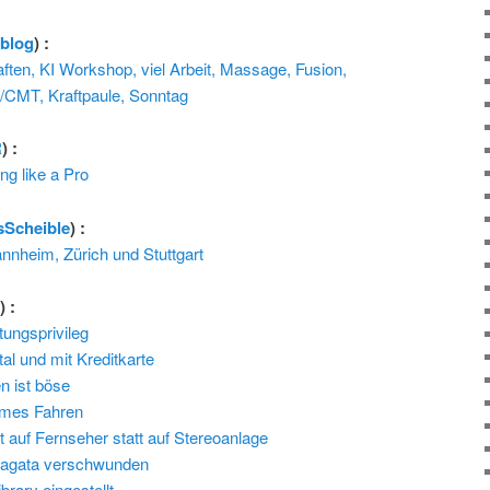
rblog
) :
en, KI Workshop, viel Arbeit, Massage, Fusion,
CMT, Kraftpaule, Sonntag
R
) :
ng like a Pro
sScheible
) :
nheim, Zürich und Stuttgart
l
) :
ungsprivileg
al und mit Kreditkarte
n ist böse
omes Fahren
t auf Fernseher statt auf Stereoanlage
agata verschwunden
rary eingestellt