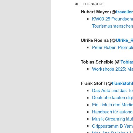
DIE FLEISSIGEN:
Hubert Mayer
(@
travelle
KW03-25 Freundschaft
Tourismusmenschen/
Ulrike Rosina
(@
Ulrike_
Peter Huber: Prompti
Tobias Scheible
(@
Tobia
Workshops 2025: Man
Frank Stohl
(@
frankstoh
Das Auto und das Töt
Deutsche kaufen digit
Ein Link in den Medie
Handbuch für auton
Musik-Streaming läuf
Grippestamm B Yam
Mac-App Delicious Lib