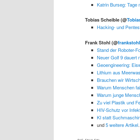
Katrin Burseg: Tage 
Tobias Scheible
(@
Tobia
Hacking- und Pente
Frank Stohl
(@
frankstoh
Stand der Roboter-F
Neuer Golf 9 dauert 
Geoengineering: Eis
Lithium aus Meerwa
Brauchen wir Wirts
Warum Menschen fals
Warum junge Mensche
Zu viel Plastik und F
HIV-Schutz vor Infek
KI statt Suchmaschi
und
5 weitere Artikel