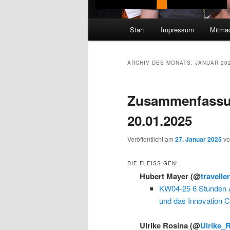
Hauptmenü
Start
Impressum
Mitma
ARCHIV DES MONATS:
JANUAR 20
Zusammenfassu
20.01.2025
Veröffentlicht am
27. Januar 2025
v
DIE FLEISSIGEN:
Hubert Mayer
(@
travelle
KW04-25 6 Stunden Au
und das Innovation 
Ulrike Rosina
(@
Ulrike_