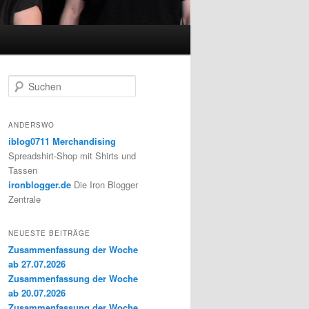
S
u
c
h
ANDERSWO
e
iblog0711 Merchandising
n
Spreadshirt-Shop mit Shirts und
Tassen
ironblogger.de
Die Iron Blogger
Zentrale
NEUESTE BEITRÄGE
Zusammenfassung der Woche
ab 27.07.2026
Zusammenfassung der Woche
ab 20.07.2026
Zusammenfassung der Woche