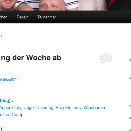
chen
Regeln
Teilnehmer
25
ng der Woche ab
on
iblog0711
rblog
) :
genklinik, langer Dienstag, Projekte, naiv, Wiesbaden
Culture Camp
R
) :