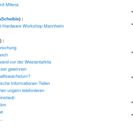
mit Milena
sScheible
) :
st-Hardware Workshop Mannheim
l
) :
orschung
noch
wand vor der Westantarktis
sser gewinnen
chaftswachstum?
che Informationen Teilen
n ungern telefonieren
einstaub
tion
ne
…