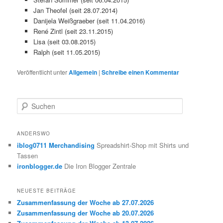
Jan Theofel (seit 28.07.2014)
Danijela Weißgraeber (seit 11.04.2016)
René Zintl (seit 23.11.2015)
Lisa (seit 03.08.2015)
Ralph (seit 11.05.2015)
Veröffentlicht unter
Allgemein
|
Schreibe einen Kommentar
S
u
c
h
ANDERSWO
e
iblog0711 Merchandising
Spreadshirt-Shop mit Shirts und
n
Tassen
ironblogger.de
Die Iron Blogger Zentrale
NEUESTE BEITRÄGE
Zusammenfassung der Woche ab 27.07.2026
Zusammenfassung der Woche ab 20.07.2026