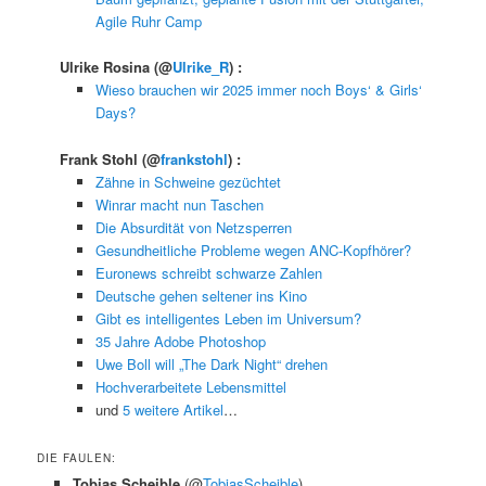
Agile Ruhr Camp
Ulrike Rosina
(@
Ulrike_R
) :
Wieso brauchen wir 2025 immer noch Boys‘ & Girls‘
Days?
Frank Stohl
(@
frankstohl
) :
Zähne in Schweine gezüchtet
Winrar macht nun Taschen
Die Absurdität von Netzsperren
Gesundheitliche Probleme wegen ANC-Kopfhörer?
Euronews schreibt schwarze Zahlen
Deutsche gehen seltener ins Kino
Gibt es intelligentes Leben im Universum?
35 Jahre Adobe Photoshop
Uwe Boll will „The Dark Night“ drehen
Hochverarbeitete Lebensmittel
und
5 weitere Artikel
…
DIE FAULEN:
Tobias Scheible
(@
TobiasScheible
)