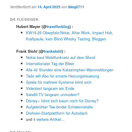
Veröffentlicht am
14. April 2025
von
iblog0711
DIE FLEISSIGEN:
Hubert Mayer
(@
travellerblog
) :
KW15-25 Oberpfalz/Notar, After Work, Impact Hub,
Kraftpaule, kein Blind Whisky Tasting, Bloggen
Frank Stohl
(@
frankstohl
) :
Nokia baut Mobilfunknetz auf dem Mond
Internationaler Tag der Biber
Alle 42 Stunden eine Katastrophen-Warnmeldungen
Tado will Abo für smarte Heizungsteuerung
Spiele für mehrere Systeme lohnt sich
Videotext langsam am Ende
Satellit-TV langsam unmodern?
Disney+ lohnt sich kaum noch für Disney?
Aufgebrühter Tee bindet Schwermetalle
Drohnen-Startplattform für Autodach
und
4 weitere Artikel
…