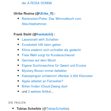
der A-ROSA DONNA
Ulrike Rosina
(@
Ulrike_R
) :
Bartenstein/Peter: Das Wimmelbuch vom
Abschiednehmen
Frank Stohl
(@
frankstohl
) :
Laserstrahl wirft Schatten
Exoskelett hilft beim gehen
Klima erwärmt sich schneller als gedacht
Freie Wahl sorgt für Kundenschwund
Gemüse auf dem Mond
Eigene Suchmaschine für Qwant und Ecosia
Mystery-Boxen immer beliebter
Kaiserpinguin schwimmt offenbar 3.500 Kilometer
Apple arbeitet an Fernseher?
Briten finden iCloud-Zwang doof
und
3 weitere Artikel
…
DIE FAULEN:
Tobias Scheible
(@
TobiasScheible
)