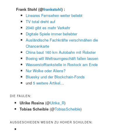
Frank Stohl
(@
frankstohl
) :
Lineares Fernsehen weiter beliebt
TV total dreht auf
2040 gibt es mehr Verkehr
Digitale Spiele immer beliebter
Ausländische Fachkräfte verschmähen die
Chancenkarte
China baut 160 km Autobahn mit Roboter
Boeing will Weltraumgeschäft fallen lassen
Wasserstofftankstelle in Rostock am Ende
Nur Wolke oder Aliens?
Bluesky und der Blockchain-Fonds
und
5 weitere Artikel
…
DIE FAULEN:
Ulrike Rosina
(@
Ulrike_R
)
Tobias Scheible
(@
TobiasScheible
)
AUSGESCHIEDEN WEGEN ZU HOHER SCHULDEN: