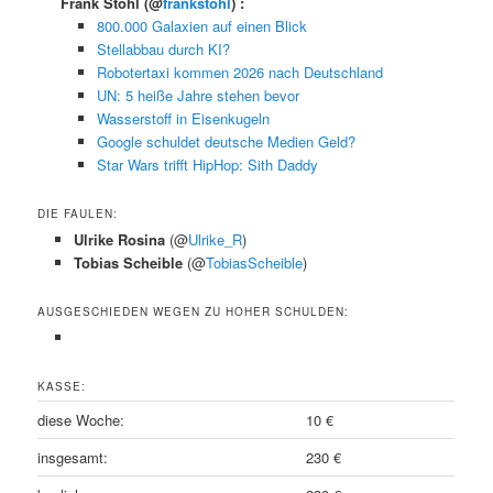
Frank Stohl
(@
frankstohl
) :
800.000 Galaxien auf einen Blick
Stellabbau durch KI?
Robotertaxi kommen 2026 nach Deutschland
UN: 5 heiße Jahre stehen bevor
Wasserstoff in Eisenkugeln
Google schuldet deutsche Medien Geld?
Star Wars trifft HipHop: Sith Daddy
DIE FAULEN:
Ulrike Rosina
(@
Ulrike_R
)
Tobias Scheible
(@
TobiasScheible
)
AUSGESCHIEDEN WEGEN ZU HOHER SCHULDEN:
KASSE:
diese Woche:
10 €
insgesamt:
230 €