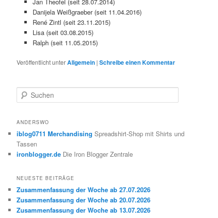
Jan Theofel (seit 28.07.2014)
Danijela Weißgraeber (seit 11.04.2016)
René Zintl (seit 23.11.2015)
Lisa (seit 03.08.2015)
Ralph (seit 11.05.2015)
Veröffentlicht unter
Allgemein
|
Schreibe einen Kommentar
S
u
c
h
ANDERSWO
e
iblog0711 Merchandising
Spreadshirt-Shop mit Shirts und
n
Tassen
ironblogger.de
Die Iron Blogger Zentrale
NEUESTE BEITRÄGE
Zusammenfassung der Woche ab 27.07.2026
Zusammenfassung der Woche ab 20.07.2026
Zusammenfassung der Woche ab 13.07.2026