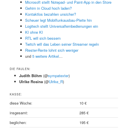
Microsoft stellt Notepad- und Paint-App in den Store
Gehirn in Cloud hoch laden?
Kontaktlos bezahlen unsicher?
Scheuer legt Mobilfunkausbau-Pleite hin
Logitech stellt Universalfernbedienungen ein
KI ohne KI
RTL will sich bessern
Twitch will das Leben seiner Streamer regeln
Riester-Rente lohnt sich weniger
und
5 weitere Artikel
…
DIE FAULEN:
Judith Böhm
(@
sympatexter
)
Ulrike Rosina
(@
Ulrike_R
)
KASSE:
diese Woche:
10 €
insgesamt:
285 €
beglichen:
195 €