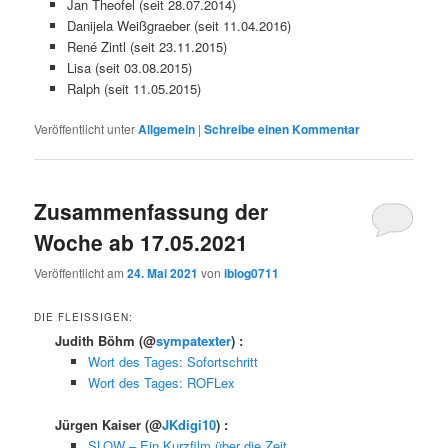
Jan Theofel (seit 28.07.2014)
Danijela Weißgraeber (seit 11.04.2016)
René Zintl (seit 23.11.2015)
Lisa (seit 03.08.2015)
Ralph (seit 11.05.2015)
Veröffentlicht unter
Allgemein
|
Schreibe einen Kommentar
Zusammenfassung der
Woche ab 17.05.2021
Veröffentlicht am
24. Mai 2021
von
iblog0711
DIE FLEISSIGEN:
Judith Böhm
(@
sympatexter
) :
Wort des Tages: Sofortschritt
Wort des Tages: ROFLex
Jürgen Kaiser
(@
JKdigi10
) :
SLOW – Ein Kurzfilm über die Zeit