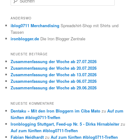
u
c
h
ANDERSWO
e
iblog0711 Merchandising
Spreadshirt-Shop mit Shirts und
n
Tassen
ironblogger.de
Die Iron Blogger Zentrale
NEUESTE BEITRÄGE
Zusammenfassung der Woche ab 27.07.2026
Zusammenfassung der Woche ab 20.07.2026
Zusammenfassung der Woche ab 13.07.2026
Zusammenfassung der Woche ab 06.07.2026
Zusammenfassung der Woche ab 29.06.2026
NEUESTE KOMMENTARE
Dentaku » Mit den Iron Bloggern im Ciba Mato
zu
Auf zum
fünften #iblog0711-Treffen
Ironblogging Stuttgart, Feed-up Nr. 5 - Dirks Hirnableiter
zu
Auf zum fünften #iblog0711-Treffen
Fabian Neidhardt
zu
Auf zum fünften #iblog0711-Treffen