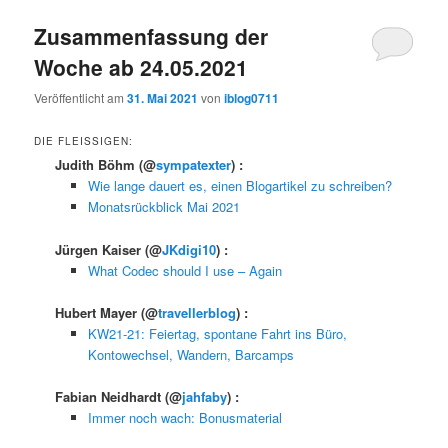
Zusammenfassung der
Woche ab 24.05.2021
Veröffentlicht am
31. Mai 2021
von
iblog0711
DIE FLEISSIGEN:
Judith Böhm
(@
sympatexter
) :
Wie lange dauert es, einen Blogartikel zu schreiben?
Monatsrückblick Mai 2021
Jürgen Kaiser
(@
JKdigi10
) :
What Codec should I use – Again
Hubert Mayer
(@
travellerblog
) :
KW21-21: Feiertag, spontane Fahrt ins Büro,
Kontowechsel, Wandern, Barcamps
Fabian Neidhardt
(@
jahfaby
) :
Immer noch wach: Bonusmaterial