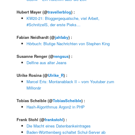
Hubert Mayer
(@
travellerblog
) :
KW20-21: Bloggergequatsche, viel Arbeit,
#SchnitzelS, der erste Pieks…
Fabian Neidhardt
(@
jahfaby
) :
Hörbuch: Blutige Nachrichten von Stephen King
Susanne Renger
(@
rengsus
) :
Delfine aus alter Jeans
Ulrike Rosina
(@
Ulrike_R
) :
Marcel Eris: Montanablack II – vom Youtuber zum
Millionär
Tobias Scheible
(@
TobiasScheible
) :
Hash-Algorithmus Argon2 in PHP
Frank Stohl
(@
frankstohl
) :
Die Macht eines Datenbankeintrages
Baden-Württemberg schaltet Schul-Server ab