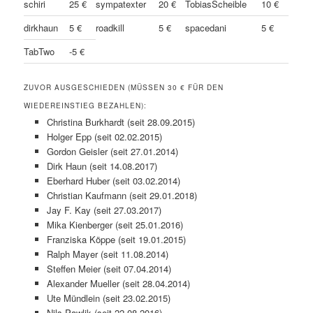
schiri
25 €
sympatexter
20 €
TobiasScheible
10 €
dirkhaun
5 €
roadkill
5 €
spacedani
5 €
TabTwo
-5 €
ZUVOR AUSGESCHIEDEN (MÜSSEN 30 € FÜR DEN
WIEDEREINSTIEG BEZAHLEN):
Christina Burkhardt (seit 28.09.2015)
Holger Epp (seit 02.02.2015)
Gordon Geisler (seit 27.01.2014)
Dirk Haun (seit 14.08.2017)
Eberhard Huber (seit 03.02.2014)
Christian Kaufmann (seit 29.01.2018)
Jay F. Kay (seit 27.03.2017)
Mika Kienberger (seit 25.01.2016)
Franziska Köppe (seit 19.01.2015)
Ralph Mayer (seit 11.08.2014)
Steffen Meier (seit 07.04.2014)
Alexander Mueller (seit 28.04.2014)
Ute Mündlein (seit 23.02.2015)
Nils Pawlik (seit 22.08.2016)