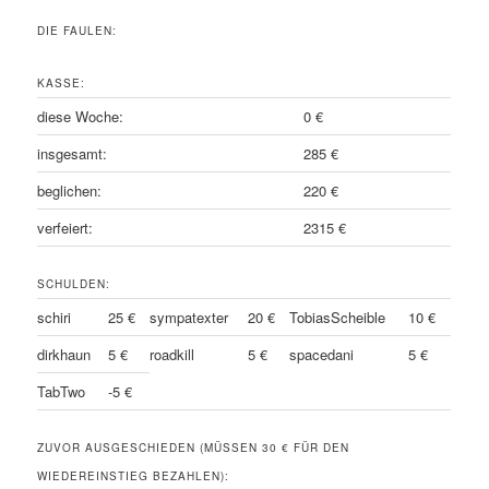
DIE FAULEN:
KASSE:
diese Woche:
0 €
insgesamt:
285 €
beglichen:
220 €
verfeiert:
2315 €
SCHULDEN:
schiri
25 €
sympatexter
20 €
TobiasScheible
10 €
dirkhaun
5 €
roadkill
5 €
spacedani
5 €
TabTwo
-5 €
ZUVOR AUSGESCHIEDEN (MÜSSEN 30 € FÜR DEN
WIEDEREINSTIEG BEZAHLEN):