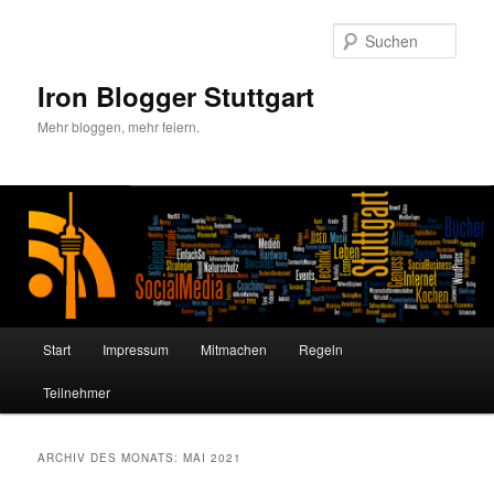
Zum
Zum
primären
sekundären
Such
Inhalt
Inhalt
springen
springen
Iron Blogger Stuttgart
Mehr bloggen, mehr feiern.
Hauptmenü
Start
Impressum
Mitmachen
Regeln
Teilnehmer
ARCHIV DES MONATS:
MAI 2021