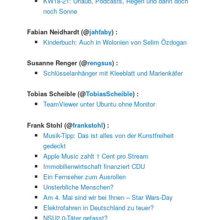
KW18-21: Urlaub, Podcasts, Regen und dann doch
noch Sonne
Fabian Neidhardt
(@
jahfaby
) :
Kinderbuch: Auch in Wolonien von Selim Özdogan
Susanne Renger
(@
rengsus
) :
Schlüsselanhänger mit Kleeblatt und Marienkäfer
Tobias Scheible
(@
TobiasScheible
) :
TeamViewer unter Ubuntu ohne Monitor
Frank Stohl
(@
frankstohl
) :
Musik-Tipp: Das ist alles von der Kunstfreiheit
gedeckt
Apple Music zahlt 1 Cent pro Stream
Immobilienwirtschaft finanziert CDU
Ein Fernseher zum Ausrollen
Unsterbliche Menschen?
Am 4. Mai sind wir bei Ihnen – Star Wars-Day
Elektrofahren in Deutschland zu teuer?
NSU2.0-Täter gefasst?