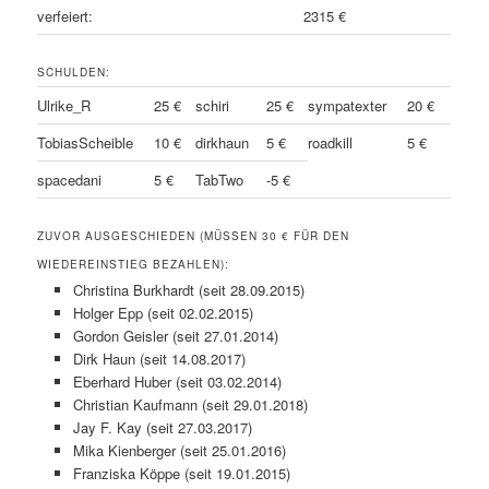
verfeiert:
2315 €
SCHULDEN:
Ulrike_R
25 €
schiri
25 €
sympatexter
20 €
TobiasScheible
10 €
dirkhaun
5 €
roadkill
5 €
spacedani
5 €
TabTwo
-5 €
ZUVOR AUSGESCHIEDEN (MÜSSEN 30 € FÜR DEN
WIEDEREINSTIEG BEZAHLEN):
Christina Burkhardt (seit 28.09.2015)
Holger Epp (seit 02.02.2015)
Gordon Geisler (seit 27.01.2014)
Dirk Haun (seit 14.08.2017)
Eberhard Huber (seit 03.02.2014)
Christian Kaufmann (seit 29.01.2018)
Jay F. Kay (seit 27.03.2017)
Mika Kienberger (seit 25.01.2016)
Franziska Köppe (seit 19.01.2015)