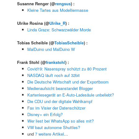
Susanne Renger
(@
rengsus
) :
Kleine Tartes aus Modelliermasse
Ulrike Rosina
(@
Ulrike_R
) :
Linda Graze: Schwarzwälder Morde
Tobias Scheible
(@
TobiasScheible
) :
MalDuino und MalDuino W
Frank Stohl
(@
frankstohl
) :
Covid19: Nasenspray schützt zu 80 Prozent
NASDAQ läuft noch auf 32bit
Die Deutsche Wirtschaft und der Exportboom
Medienaufsicht beanstandet Blogger
Kartenlesegerät an E-Auto-Ladesäule unbeliebt?
Die CDU und der digitale Wahlkampf
Fax im Visier der Datenschützer
Disney+ ein Erfolg?
Wer liest bei WhatsApp so alles mit?
VW baut autonome Shuttles?
und
7 weitere Artikel
…