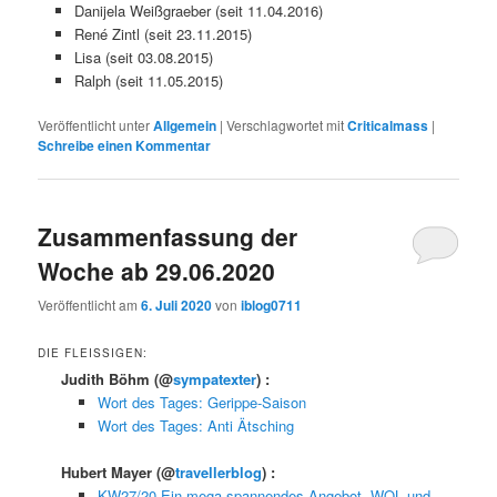
Danijela Weißgraeber (seit 11.04.2016)
René Zintl (seit 23.11.2015)
Lisa (seit 03.08.2015)
Ralph (seit 11.05.2015)
Veröffentlicht unter
Allgemein
|
Verschlagwortet mit
Criticalmass
|
Schreibe einen Kommentar
Zusammenfassung der
Woche ab 29.06.2020
Veröffentlicht am
6. Juli 2020
von
iblog0711
DIE FLEISSIGEN:
Judith Böhm
(@
sympatexter
) :
Wort des Tages: Gerippe-Saison
Wort des Tages: Anti Ätsching
Hubert Mayer
(@
travellerblog
) :
KW27/20 Ein mega spannendes Angebot, WOL und