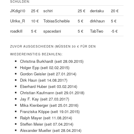
SCHULDEN:
JKdigi10
25 €
schiri
25 €
dentaku
20 €
Ulrike_R
10 €
TobiasScheible
5 €
dirkhaun
5 €
roadkill
5 €
spacedani
5 €
TabTwo
-5 €
ZUVOR AUSGESCHIEDEN (MÜSSEN 30 € FÜR DEN
WIEDEREINSTIEG BEZAHLEN):
Christina Burkhardt (seit 28.09.2015)
Holger Epp (seit 02.02.2015)
Gordon Geisler (seit 27.01.2014)
Dirk Haun (seit 14.08.2017)
Eberhard Huber (seit 03.02.2014)
Christian Kaufmann (seit 29.01.2018)
Jay F. Kay (seit 27.03.2017)
Mika Kienberger (seit 25.01.2016)
Franziska Köppe (seit 19.01.2015)
Ralph Mayer (seit 11.08.2014)
Steffen Meier (seit 07.04.2014)
Alexander Mueller (seit 28.04.2014)