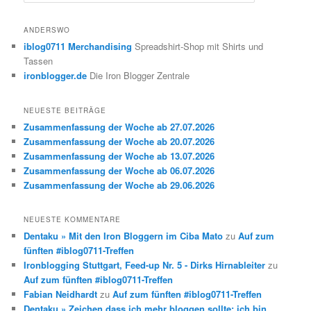
u
c
h
ANDERSWO
e
iblog0711 Merchandising
Spreadshirt-Shop mit Shirts und
n
Tassen
ironblogger.de
Die Iron Blogger Zentrale
NEUESTE BEITRÄGE
Zusammenfassung der Woche ab 27.07.2026
Zusammenfassung der Woche ab 20.07.2026
Zusammenfassung der Woche ab 13.07.2026
Zusammenfassung der Woche ab 06.07.2026
Zusammenfassung der Woche ab 29.06.2026
NEUESTE KOMMENTARE
Dentaku » Mit den Iron Bloggern im Ciba Mato
zu
Auf zum
fünften #iblog0711-Treffen
Ironblogging Stuttgart, Feed-up Nr. 5 - Dirks Hirnableiter
zu
Auf zum fünften #iblog0711-Treffen
Fabian Neidhardt
zu
Auf zum fünften #iblog0711-Treffen
Dentaku » Zeichen dass ich mehr bloggen sollte: ich bin