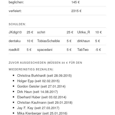
beglichen:
145 €
verfeiert:
2315 €
SCHULDEN:
JKdigi10
25 €
schiri
25 €
Ulrike_R
10 €
dentaku
10 €
TobiasScheible
5 €
dirkhaun
5 €
roadkill
5 €
spacedani
5 €
TabTwo
-5 €
ZUVOR AUSGESCHIEDEN (MÜSSEN 30 € FÜR DEN
WIEDEREINSTIEG BEZAHLEN):
Christina Burkhardt (seit 28.09.2015)
Holger Epp (seit 02.02.2015)
Gordon Geisler (seit 27.01.2014)
Dirk Haun (seit 14.08.2017)
Eberhard Huber (seit 03.02.2014)
Christian Kaufmann (seit 29.01.2018)
Jay F. Kay (seit 27.03.2017)
Mika Kienberger (seit 25.01.2016)