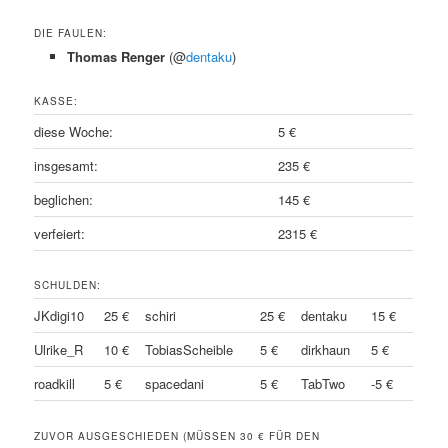
DIE FAULEN:
Thomas Renger
(@
dentaku
)
KASSE:
diese Woche:
5 €
insgesamt:
235 €
beglichen:
145 €
verfeiert:
2315 €
SCHULDEN:
JKdigi10
25 €
schiri
25 €
dentaku
15 €
Ulrike_R
10 €
TobiasScheible
5 €
dirkhaun
5 €
roadkill
5 €
spacedani
5 €
TabTwo
-5 €
ZUVOR AUSGESCHIEDEN (MÜSSEN 30 € FÜR DEN