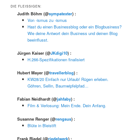
DIE FLEISSIGEN:
Judith Böhm
(@
sympatexter
) :
Von -ismus zu -ismus
Hast du einen Businessblog oder ein Blogbusiness?
Wie deine Antwort dein Business und deinen Blog
beeinflusst.
Jürgen Kaiser
(@
JKdigi10
) :
H.266-Spezifikationen finalisiert
Hubert Mayer
(@
travellerblog
) :
KW28/20 Einfach nur Urlaub! Rügen erleben.
Göhren, Sellin, Baumwipfelpfad…
Fabian Neidhardt
(@
jahfaby
) :
Film & Verlosung: Mein Ende. Dein Anfang.
Susanne Renger
(@
rengsus
) :
Blüte in Bleistift
Frank Riedel
(@
riedelwerk
) :