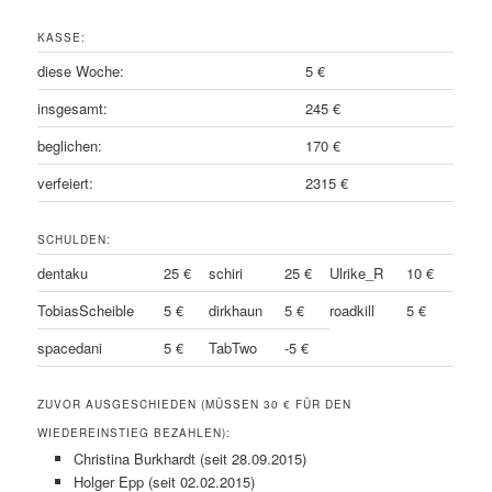
KASSE:
diese Woche:
5 €
insgesamt:
245 €
beglichen:
170 €
verfeiert:
2315 €
SCHULDEN:
dentaku
25 €
schiri
25 €
Ulrike_R
10 €
TobiasScheible
5 €
dirkhaun
5 €
roadkill
5 €
spacedani
5 €
TabTwo
-5 €
ZUVOR AUSGESCHIEDEN (MÜSSEN 30 € FÜR DEN
WIEDEREINSTIEG BEZAHLEN):
Christina Burkhardt (seit 28.09.2015)
Holger Epp (seit 02.02.2015)