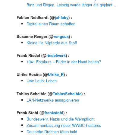
Binz und Regen. Leipzig wurde länger als geplant…
Fabian Neidhardt
(@
jahfaby
) :
Digital einen Raum schaffen
Susanne Renger
(@
rengsus
) :
Kleine lila Nilpferde aus Stoff
Frank Riedel
(@
riedelwerk
) :
1041 Fotokurs – Bilder in der Hand halten?
Ulrike Rosina
(@
Ulrike_R
) :
Uwe Laub: Leben
Tobias Scheible
(@
TobiasScheible
) :
LAN-Netzwerke ausspionieren
Frank Stohl
(@
frankstohl
) :
Bundeswehr, Nazis und die Wehrpflicht
Zusammenfassung neuer WWDC-Features
Deutsche Drohnen töten bald