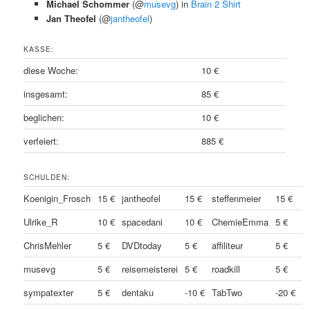
Michael Schommer
(@
musevg
) in
Brain 2 Shirt
Jan Theofel
(@
jantheofel
)
KASSE:
diese Woche:
10 €
insgesamt:
85 €
beglichen:
10 €
verfeiert:
885 €
SCHULDEN:
Koenigin_Frosch
15 €
jantheofel
15 €
steffenmeier
15 €
Ulrike_R
10 €
spacedani
10 €
ChemieEmma
5 €
ChrisMehler
5 €
DVDtoday
5 €
affiliteur
5 €
musevg
5 €
reisemeisterei
5 €
roadkill
5 €
sympatexter
5 €
dentaku
-10 €
TabTwo
-20 €