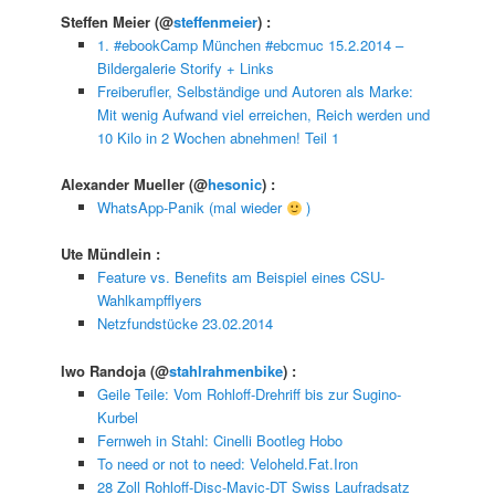
Steffen Meier
(@
steffenmeier
) :
1. #ebookCamp München #ebcmuc 15.2.2014 –
Bildergalerie Storify + Links
Freiberufler, Selbständige und Autoren als Marke:
Mit wenig Aufwand viel erreichen, Reich werden und
10 Kilo in 2 Wochen abnehmen! Teil 1
Alexander Mueller
(@
hesonic
) :
WhatsApp-Panik (mal wieder
)
Ute Mündlein
:
Feature vs. Benefits am Beispiel eines CSU-
Wahlkampfflyers
Netzfundstücke 23.02.2014
Iwo Randoja
(@
stahlrahmenbike
) :
Geile Teile: Vom Rohloff-Drehriff bis zur Sugino-
Kurbel
Fernweh in Stahl: Cinelli Bootleg Hobo
To need or not to need: Veloheld.Fat.Iron
28 Zoll Rohloff-Disc-Mavic-DT Swiss Laufradsatz