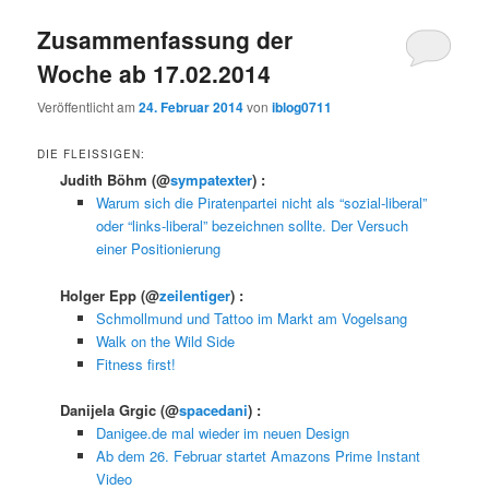
Zusammenfassung der
Woche ab 17.02.2014
Veröffentlicht am
24. Februar 2014
von
iblog0711
DIE FLEISSIGEN:
Judith Böhm
(@
sympatexter
) :
Warum sich die Piratenpartei nicht als “sozial-liberal”
oder “links-liberal” bezeichnen sollte. Der Versuch
einer Positionierung
Holger Epp
(@
zeilentiger
) :
Schmollmund und Tattoo im Markt am Vogelsang
Walk on the Wild Side
Fitness first!
Danijela Grgic
(@
spacedani
) :
Danigee.de mal wieder im neuen Design
Ab dem 26. Februar startet Amazons Prime Instant
Video