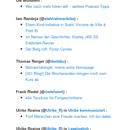
Ute Mündlein
:
Wer noch mehr hören will – weitere Podcast-Tipps
Iwo Randoja
(@
stahlrahmenbike
) :
Eltern-Kind-Initiative in Stahl: Victoire de Ville &
Petit Bi
Im Namen der Geschichte: Starley JKS SS
Edelstahl-Renner
Der Berg ruft: Pyren Cycles
Thomas Renger
(@
dentaku
) :
Netzarchäologie: meine erste Homepage
[321 Blog!] Die Wochenenden bringen mich vom
Kurs ab
Frank Riedel
(@
riedelwerk
) :
434 Tanzkurs für Fortgeschrittene
Ulrike Rosina
(@
Ulrike_R
) in
Ulrike kommuniziert
:
Fünf Menschen eine Freude machen. Ich bin dabei.
Ulrike Rosina
(@
Ulrike_R
) in
Leselustich
: