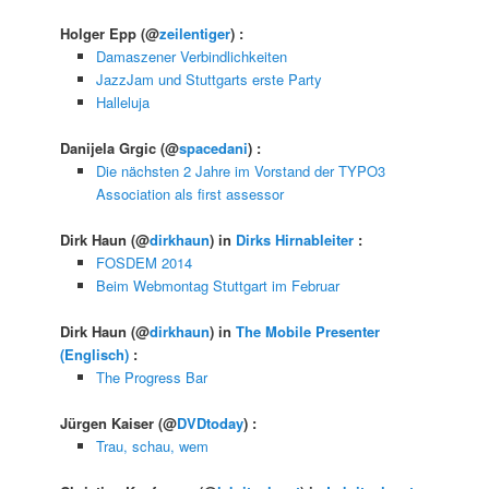
Holger Epp
(@
zeilentiger
) :
Damaszener Verbindlichkeiten
JazzJam und Stuttgarts erste Party
Halleluja
Danijela Grgic
(@
spacedani
) :
Die nächsten 2 Jahre im Vorstand der TYPO3
Association als first assessor
Dirk Haun
(@
dirkhaun
) in
Dirks Hirnableiter
:
FOSDEM 2014
Beim Webmontag Stuttgart im Februar
Dirk Haun
(@
dirkhaun
) in
The Mobile Presenter
(Englisch)
:
The Progress Bar
Jürgen Kaiser
(@
DVDtoday
) :
Trau, schau, wem