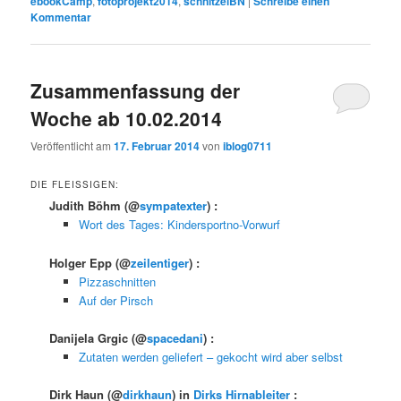
ebookCamp
,
fotoprojekt2014
,
schnitzelBN
|
Schreibe einen
Kommentar
Zusammenfassung der
Woche ab 10.02.2014
Veröffentlicht am
17. Februar 2014
von
iblog0711
DIE FLEISSIGEN:
Judith Böhm
(@
sympatexter
) :
Wort des Tages: Kindersportno-Vorwurf
Holger Epp
(@
zeilentiger
) :
Pizzaschnitten
Auf der Pirsch
Danijela Grgic
(@
spacedani
) :
Zutaten werden geliefert – gekocht wird aber selbst
Dirk Haun
(@
dirkhaun
) in
Dirks Hirnableiter
: