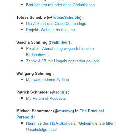
Brot backen mit oder ohne Gärkörbchen
Tobias Scheible
(@
TobiasScheible
) :
Die Zukunft des Cloud Computings
Projekt: Website hs-textil.eu
Sascha Schilling
(@
affiliteur
) :
Pixelio – Abmahnung wegen fehlendem
Bildnachweis
Zanox AGB mit Umgehungsverbot gekippt
Wolfgang Schmieg
:
Mal was anderes-Zydeco
Patrick Schneider
(@
schiri
) :
My Return of Podcasts
Michael Schommer
(@
musevg
) in
The Practical
Paranoid
:
Narrative des NSA-Skandals: “Geheimdienste filtern
Unschuldige raus”