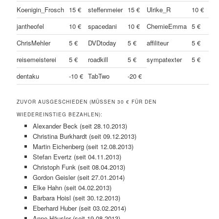
Koenigin_Frosch
15 €
steffenmeier
15 €
Ulrike_R
10 €
jantheofel
10 €
spacedani
10 €
ChemieEmma
5 €
ChrisMehler
5 €
DVDtoday
5 €
affiliteur
5 €
reisemeisterei
5 €
roadkill
5 €
sympatexter
5 €
dentaku
-10 €
TabTwo
-20 €
ZUVOR AUSGESCHIEDEN (MÜSSEN 30 € FÜR DEN
WIEDEREINSTIEG BEZAHLEN):
Alexander Beck (seit 28.10.2013)
Christina Burkhardt (seit 09.12.2013)
Martin Eichenberg (seit 12.08.2013)
Stefan Evertz (seit 04.11.2013)
Christoph Funk (seit 08.04.2013)
Gordon Geisler (seit 27.01.2014)
Elke Hahn (seit 04.02.2013)
Barbara Hoisl (seit 30.12.2013)
Eberhard Huber (seit 03.02.2014)
Anne Häusler (seit 19.08.2013)