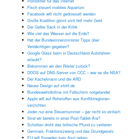
Pornofilter für das Internet
Fisch steuert mobiles Aquarium
Facebook will nicht gedrosselt werden
Große Koalition gönnt sich fett mehr Geld
Der Gelbe Sack in der Kritik
Wie viel das Wasser auf die Erde?
Hat der Bundesinnenminister Tipps über
Verdächtigen gegeben?
Google Glass beim in Deutschland Autofahren
erlaubt?
Bekommen wir den Rösler zurück?
DDOS auf DNS-Server von CCC – war es die NSA?
Der Kachelmann und die ARD
Neues Design auf stohl.de
Bundeswehrdrohne mit Fallschirm notgelandet
Apple will auf Rohstoffen aus Konfliktregionen
verzichten
Jeder nur eine Steuernummer – gar nicht so einfach
Sind wir bereits in einer Post-Tablet-Ära?
Schotten droht das britische Pfund zu verlieren
Genmais, Fraktionszwang und das Grundgesetz
EU will Snowden kein Asyl geben