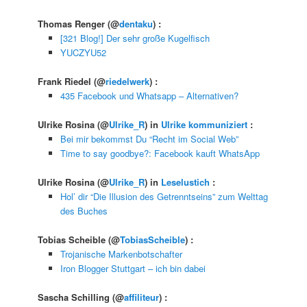
Thomas Renger
(@
dentaku
) :
[321 Blog!] Der sehr große Kugelfisch
YUCZYU52
Frank Riedel
(@
riedelwerk
) :
435 Facebook und Whatsapp – Alternativen?
Ulrike Rosina
(@
Ulrike_R
) in
Ulrike kommuniziert
:
Bei mir bekommst Du “Recht im Social Web”
Time to say goodbye?: Facebook kauft WhatsApp
Ulrike Rosina
(@
Ulrike_R
) in
Leselustich
:
Hol’ dir “Die Illusion des Getrenntseins” zum Welttag
des Buches
Tobias Scheible
(@
TobiasScheible
) :
Trojanische Markenbotschafter
Iron Blogger Stuttgart – ich bin dabei
Sascha Schilling
(@
affiliteur
) :