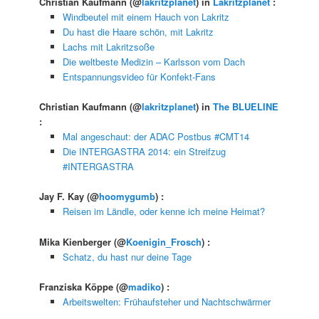
Christian Kaufmann
(@
lakritzplanet
) in
Lakritzplanet
:
Windbeutel mit einem Hauch von Lakritz
Du hast die Haare schön, mit Lakritz
Lachs mit Lakritzsoße
Die weltbeste Medizin – Karlsson vom Dach
Entspannungsvideo für Konfekt-Fans
Christian Kaufmann
(@
lakritzplanet
) in
The BLUELINE
:
Mal angeschaut: der ADAC Postbus #CMT14
Die INTERGASTRA 2014: ein Streifzug
#INTERGASTRA
Jay F. Kay
(@
hoomygumb
) :
Reisen im Ländle, oder kenne ich meine Heimat?
Mika Kienberger
(@
Koenigin_Frosch
) :
Schatz, du hast nur deine Tage
Franziska Köppe
(@
madiko
) :
Arbeitswelten: Frühaufsteher und Nachtschwärmer