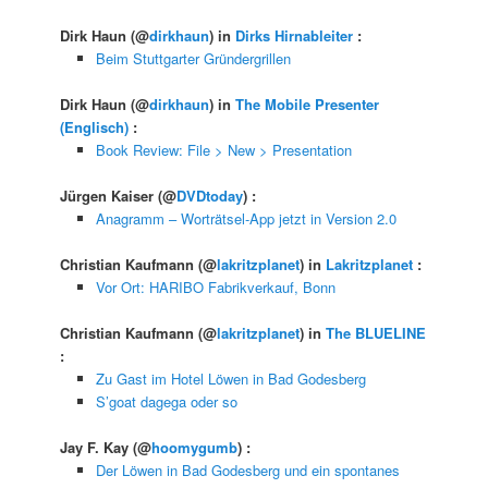
Dirk Haun
(@
dirkhaun
) in
Dirks Hirnableiter
:
Beim Stuttgarter Gründergrillen
Dirk Haun
(@
dirkhaun
) in
The Mobile Presenter
(Englisch)
:
Book Review: File > New > Presentation
Jürgen Kaiser
(@
DVDtoday
) :
Anagramm – Worträtsel-App jetzt in Version 2.0
Christian Kaufmann
(@
lakritzplanet
) in
Lakritzplanet
:
Vor Ort: HARIBO Fabrikverkauf, Bonn
Christian Kaufmann
(@
lakritzplanet
) in
The BLUELINE
:
Zu Gast im Hotel Löwen in Bad Godesberg
S’goat dagega oder so
Jay F. Kay
(@
hoomygumb
) :
Der Löwen in Bad Godesberg und ein spontanes