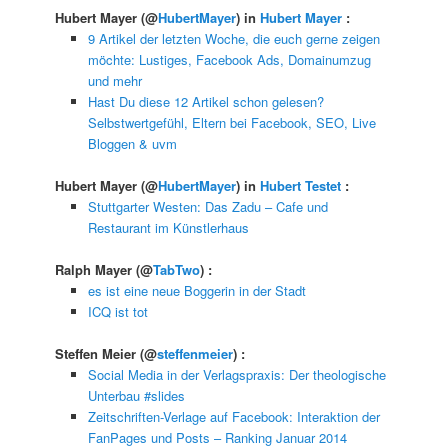
Hubert Mayer
(@
HubertMayer
) in
Hubert Mayer
:
9 Artikel der letzten Woche, die euch gerne zeigen
möchte: Lustiges, Facebook Ads, Domainumzug
und mehr
Hast Du diese 12 Artikel schon gelesen?
Selbstwertgefühl, Eltern bei Facebook, SEO, Live
Bloggen & uvm
Hubert Mayer
(@
HubertMayer
) in
Hubert Testet
:
Stuttgarter Westen: Das Zadu – Cafe und
Restaurant im Künstlerhaus
Ralph Mayer
(@
TabTwo
) :
es ist eine neue Boggerin in der Stadt
ICQ ist tot
Steffen Meier
(@
steffenmeier
) :
Social Media in der Verlagspraxis: Der theologische
Unterbau #slides
Zeitschriften-Verlage auf Facebook: Interaktion der
FanPages und Posts – Ranking Januar 2014