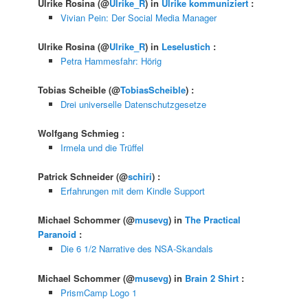
Ulrike Rosina
(@
Ulrike_R
) in
Ulrike kommuniziert
:
Vivian Pein: Der Social Media Manager
Ulrike Rosina
(@
Ulrike_R
) in
Leselustich
:
Petra Hammesfahr: Hörig
Tobias Scheible
(@
TobiasScheible
) :
Drei universelle Datenschutzgesetze
Wolfgang Schmieg
:
Irmela und die Trüffel
Patrick Schneider
(@
schiri
) :
Erfahrungen mit dem Kindle Support
Michael Schommer
(@
musevg
) in
The Practical
Paranoid
:
Die 6 1/2 Narrative des NSA-Skandals
Michael Schommer
(@
musevg
) in
Brain 2 Shirt
:
PrismCamp Logo 1