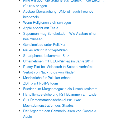
Nike will doch die Schuhe aus “Zurück in die Zukunft
2″ 2015 bringen
Ausbau Überwachung: BND will auch Freunde
bespitzeln
Wenn Religionen sich schlagen
Apple spricht mit Tesla
Superman mag Schokolade – Wie Avatare einen
beeinflussen
Geheimnisse unter Politiker
Neues iWatch Konzept-Video
Smartphones bekommen Blitz
Unternehmen mit EEG-Privileg im Jahre 2014
Pussy Riot bei Videodreh in Sotschi verhaftet
Verbot von Nacktfotos von Kinder
Mindestlohn für Politiker erhöht
ZDF plant Polit-Sitcom
Friedrich im Morgenmagazin als Unschuldslamm
Haftpflichtversicherung für Hebammen am Ende
S21-Demonstrationsdebakel 2010 war
Machtdemonstration des Staates
Der Ärger mit den Sammelbussen von Google &
Apple