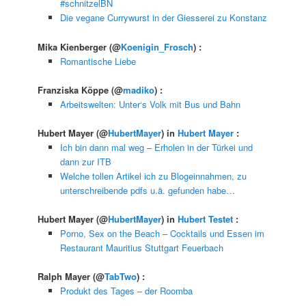
#schnitzelBN
Die vegane Currywurst in der Giesserei zu Konstanz
Mika Kienberger
(@
Koenigin_Frosch
) :
Romantische Liebe
Franziska Köppe
(@
madiko
) :
Arbeitswelten: Unter‘s Volk mit Bus und Bahn
Hubert Mayer
(@
HubertMayer
) in
Hubert Mayer
:
Ich bin dann mal weg – Erholen in der Türkei und
dann zur ITB
Welche tollen Artikel ich zu Blogeinnahmen, zu
unterschreibende pdfs u.ä. gefunden habe…
Hubert Mayer
(@
HubertMayer
) in
Hubert Testet
:
Porno, Sex on the Beach – Cocktails und Essen im
Restaurant Mauritius Stuttgart Feuerbach
Ralph Mayer
(@
TabTwo
) :
Produkt des Tages – der Roomba