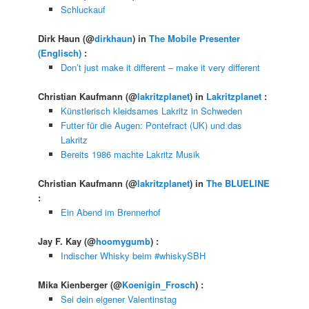
Schluckauf
Dirk Haun
(@
dirkhaun
) in
The Mobile Presenter
(Englisch)
:
Don’t just make it different – make it very different
Christian Kaufmann
(@
lakritzplanet
) in
Lakritzplanet
:
Künstlerisch kleidsames Lakritz in Schweden
Futter für die Augen: Pontefract (UK) und das
Lakritz
Bereits 1986 machte Lakritz Musik
Christian Kaufmann
(@
lakritzplanet
) in
The BLUELINE
:
Ein Abend im Brennerhof
Jay F. Kay
(@
hoomygumb
) :
Indischer Whisky beim #whiskySBH
Mika Kienberger
(@
Koenigin_Frosch
) :
Sei dein eigener Valentinstag