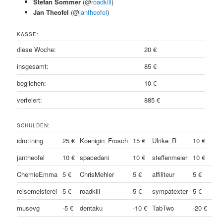
Stefan Sommer
(@
roadkill
)
Jan Theofel
(@
jantheofel
)
KASSE:
diese Woche:
20 €
insgesamt:
85 €
beglichen:
10 €
verfeiert:
885 €
SCHULDEN:
idrottning
25 €
Koenigin_Frosch
15 €
Ulrike_R
10 €
jantheofel
10 €
spacedani
10 €
steffenmeier
10 €
ChemieEmma
5 €
ChrisMehler
5 €
affiliteur
5 €
reisemeisterei
5 €
roadkill
5 €
sympatexter
5 €
musevg
-5 €
dentaku
-10 €
TabTwo
-20 €