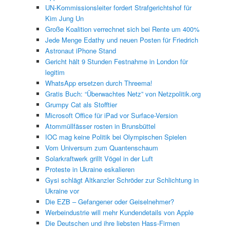
UN-Kommissionsleiter fordert Strafgerichtshof für
Kim Jung Un
Große Koalition verrechnet sich bei Rente um 400%
Jede Menge Edathy und neuen Posten für Friedrich
Astronaut iPhone Stand
Gericht hält 9 Stunden Festnahme in London für
legitim
WhatsApp ersetzen durch Threema!
Gratis Buch: “Überwachtes Netz” von Netzpolitik.org
Grumpy Cat als Stofftier
Microsoft Office für iPad vor Surface-Version
Atommüllfässer rosten in Brunsbüttel
IOC mag keine Politik bei Olympischen Spielen
Vom Universum zum Quantenschaum
Solarkraftwerk grillt Vögel in der Luft
Proteste in Ukraine eskalieren
Gysi schlägt Altkanzler Schröder zur Schlichtung in
Ukraine vor
Die EZB – Gefangener oder Geiselnehmer?
Werbeindustrie will mehr Kundendetails von Apple
Die Deutschen und ihre liebsten Hass-Firmen