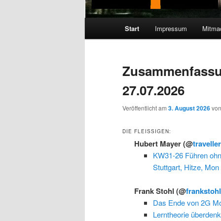
Hauptmenü
Start
Impressum
Mitma
Zusammenfassu
27.07.2026
Veröffentlicht am
3. August 2026
vo
DIE FLEISSIGEN:
Hubert Mayer
(@
travelle
KW31-26 Führen ohne 
Stuttgart, Hitze, Mon
Frank Stohl
(@
frankstoh
Das Ende von 2G Mob
Lerntheorie überdenk