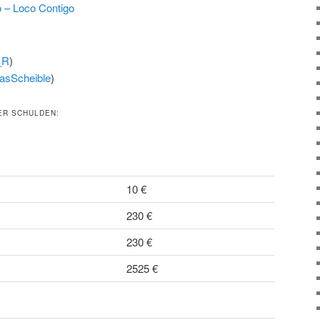
o – Loco Contigo
_R
)
asScheible
)
ER SCHULDEN:
10 €
230 €
230 €
2525 €