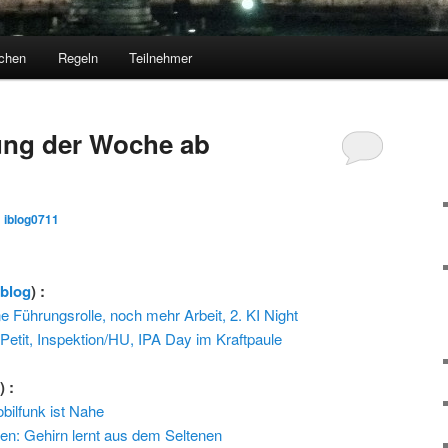
chen
Regeln
Teilnehmer
ng der Woche ab
n
iblog0711
rblog
) :
Führungsrolle, noch mehr Arbeit, 2. KI Night
 Petit, Inspektion/HU, IPA Day im Kraftpaule
l
) :
ilfunk ist Nahe
en: Gehirn lernt aus dem Seltenen