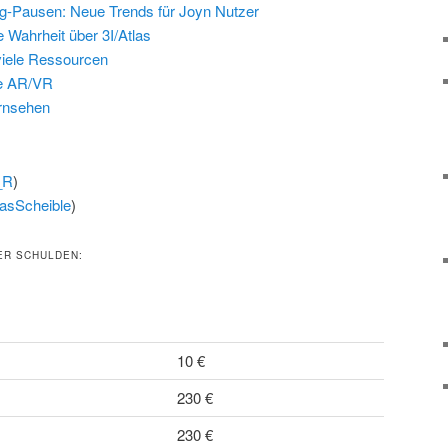
g-Pausen: Neue Trends für Joyn Nutzer
e Wahrheit über 3I/Atlas
viele Ressourcen
le AR/VR
ernsehen
_R
)
asScheible
)
ER SCHULDEN:
10 €
230 €
230 €