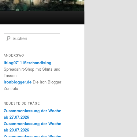
S
u
c
h
ANDERSWO
e
iblog0711 Merchandising
n
Spreadshirt-Shop mit Shirts und
Tassen
ironblogger.de
Die Iron Blogger
Zentrale
NEUESTE BEITRÄGE
Zusammenfassung der Woche
ab 27.07.2026
Zusammenfassung der Woche
ab 20.07.2026
Zusammenfassung der Woche