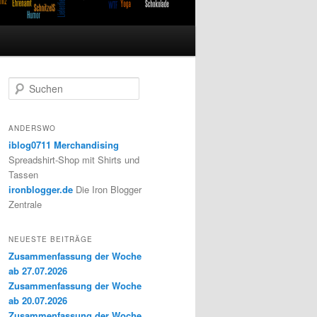
S
u
c
h
ANDERSWO
e
iblog0711 Merchandising
n
Spreadshirt-Shop mit Shirts und
Tassen
ironblogger.de
Die Iron Blogger
Zentrale
NEUESTE BEITRÄGE
Zusammenfassung der Woche
ab 27.07.2026
Zusammenfassung der Woche
ab 20.07.2026
Zusammenfassung der Woche