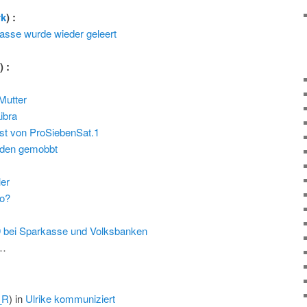
rk
) :
asse wurde wieder geleert
l
) :
Mutter
ibra
st von ProSiebenSat.1
den gemobbt
ler
ko?
 bei Sparkasse und Volksbanken
…
_R
) in
Ulrike kommuniziert