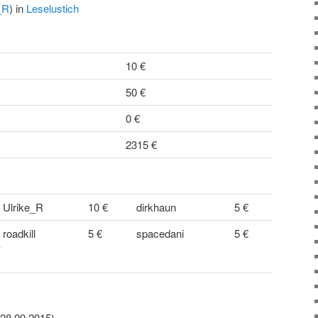
_R
) in
Leselustich
10 €
50 €
0 €
2315 €
Ulrike_R
10 €
dirkhaun
5 €
roadkill
5 €
spacedani
5 €
 28.09.2015)