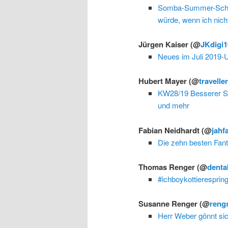
Somba-Summer-Schoo
würde, wenn ich nich
Jürgen Kaiser
(@
JKdigi1
Neues im Juli 2019-
Hubert Mayer
(@
travelle
KW28/19 Besserer Sta
und mehr
Fabian Neidhardt
(@
jahf
Die zehn besten Fant
Thomas Renger
(@
denta
#ichboykottieresprin
Susanne Renger
(@
reng
Herr Weber gönnt sic