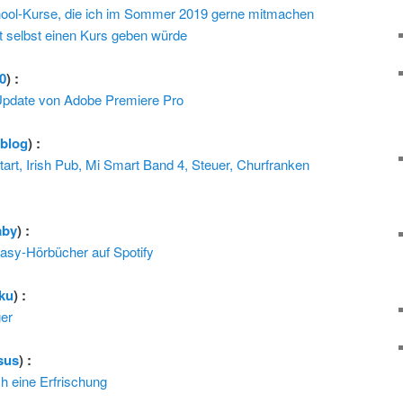
l-Kurse, die ich im Sommer 2019 gerne mitmachen
t selbst einen Kurs geben würde
0
) :
Update von Adobe Premiere Pro
rblog
) :
rt, Irish Pub, Mi Smart Band 4, Steuer, Churfranken
aby
) :
asy-Hörbücher auf Spotify
ku
) :
ger
sus
) :
h eine Erfrischung