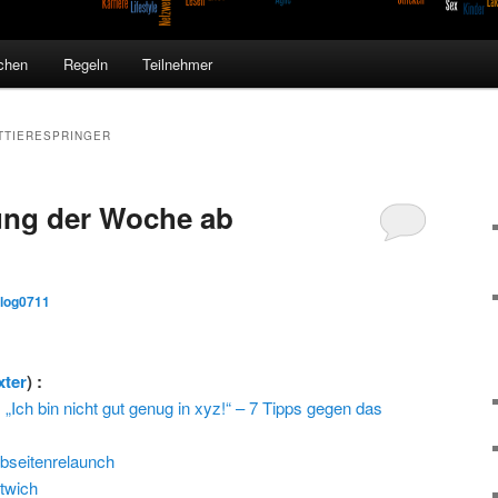
chen
Regeln
Teilnehmer
TTIERESPRINGER
ng der Woche ab
blog0711
xter
) :
, „Ich bin nicht gut genug in xyz!“ – 7 Tipps gegen das
bseitenrelaunch
twich