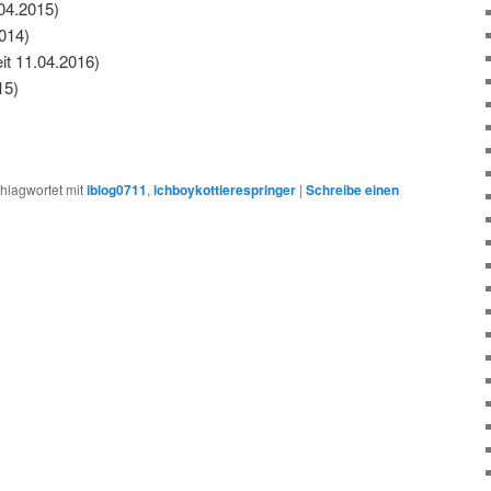
04.2015)
2014)
it 11.04.2016)
15)
hlagwortet mit
iblog0711
,
ichboykottierespringer
|
Schreibe einen