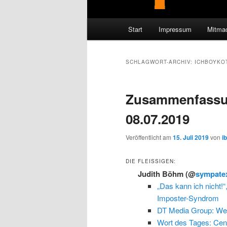
Hauptmenü
Start
Impressum
Mitma
SCHLAGWORT-ARCHIV:
ICHBOYKO
Zusammenfassu
08.07.2019
Veröffentlicht am
15. Juli 2019
von
i
DIE FLEISSIGEN:
Judith Böhm
(@
sympate
„Das kann ich nicht!“
Imposter-Syndrom
DT Media Group: We
Wort des Tages: Cen