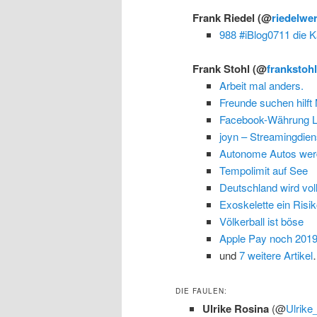
Frank Riedel
(@
riedelwe
988 #iBlog0711 die K
Frank Stohl
(@
frankstoh
Arbeit mal anders.
Freunde suchen hilft 
Facebook-Währung L
joyn – Streamingdien
Autonome Autos wer
Tempolimit auf See
Deutschland wird vol
Exoskelette ein Risi
Völkerball ist böse
Apple Pay noch 2019
und
7 weitere Artikel
DIE FAULEN:
Ulrike Rosina
(@
Ulrike