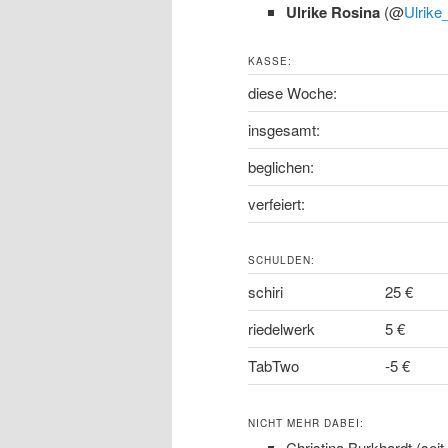
Ulrike Rosina
(@
Ulrike
KASSE:
diese Woche:
insgesamt:
beglichen:
verfeiert:
SCHULDEN:
schiri
25 €
riedelwerk
5 €
TabTwo
-5 €
NICHT MEHR DABEI:
Christina Burkhardt (seit