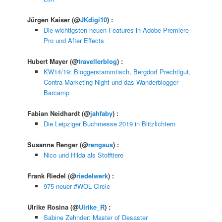
Jürgen Kaiser
(@
JKdigi10
) :
Die wichtigsten neuen Features in Adobe Premiere
Pro und After Effects
Hubert Mayer
(@
travellerblog
) :
KW14/19: Bloggerstammtisch, Bergdorf Prechtlgut,
Contra Marketing Night und das Wanderblogger
Barcamp
Fabian Neidhardt
(@
jahfaby
) :
Die Leipziger Buchmesse 2019 in Blitzlichtern
Susanne Renger
(@
rengsus
) :
Nico und Hilda als Stofftiere
Frank Riedel
(@
riedelwerk
) :
975 neuer #WOL Circle
Ulrike Rosina
(@
Ulrike_R
) :
Sabine Zehnder: Master of Desaster