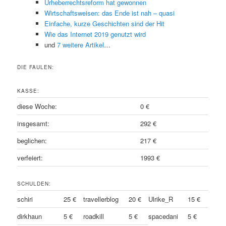
Urheberrechtsreform hat gewonnen
Wirtschaftsweisen: das Ende ist nah – quasi
Einfache, kurze Geschichten sind der Hit
Wie das Internet 2019 genutzt wird
und
7 weitere Artikel
…
DIE FAULEN:
KASSE:
diese Woche:
0 €
insgesamt:
292 €
beglichen:
217 €
verfeiert:
1993 €
SCHULDEN:
schiri
25 €
travellerblog
20 €
Ulrike_R
15 €
dirkhaun
5 €
roadkill
5 €
spacedani
5 €