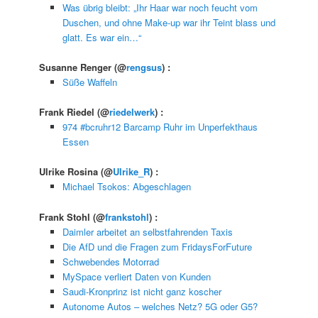
Was übrig bleibt: „Ihr Haar war noch feucht vom
Duschen, und ohne Make-up war ihr Teint blass und
glatt. Es war ein…“
Susanne Renger
(@
rengsus
) :
Süße Waffeln
Frank Riedel
(@
riedelwerk
) :
974 #bcruhr12 Barcamp Ruhr im Unperfekthaus
Essen
Ulrike Rosina
(@
Ulrike_R
) :
Michael Tsokos: Abgeschlagen
Frank Stohl
(@
frankstohl
) :
Daimler arbeitet an selbstfahrenden Taxis
Die AfD und die Fragen zum FridaysForFuture
Schwebendes Motorrad
MySpace verliert Daten von Kunden
Saudi-Kronprinz ist nicht ganz koscher
Autonome Autos – welches Netz? 5G oder G5?