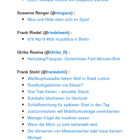
Susanne Renger
(@
rengsus
) :
Nico und Hilda üben sich im Sport
Frank Riedel
(@
riedelwerk
) :
976 #rp19 #tldr re:publica in Berlin
Ulrike Rosina
(@
Ulrike_R
) :
Hertzberg/François: Glutenfreies Fünf-Minuten-Brot
Frank Stohl
(@
frankstohl
) :
Weißkopfseeadler liefern Müll in Stadt zurück
Rundfunkgebühren via Steuer?
Star Trek-Serien – aktueller Stand
Autobahn blockieren für Hochzeit
Schlafforschung für späteren Start in den Tag
Justizministerin will Mobilfunkveträge vereinfachen
Weniger Vögel die Insekten essen
Wenn die Milch zu sehr behandelt wird
Die Vornamen von Messerstecher oder traue keinem
Michael