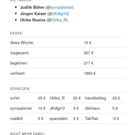
DIE FAULEN:
Judith Böhm
(@
sympatexter
)
Jürgen Kaiser
(@
JKdigi10
)
Ulrike Rosina
(@
Ulrike_R
)
KASSE:
diese Woche:
15 €
insgesamt:
307 €
beglichen:
217 €
verfeiert:
1993 €
SCHULDEN:
schiri
25 €
Ulrike_R
20 €
travellerblog
20 €
sympatexter
10 €
JKdigi10
5 €
dirkhaun
5 €
roadkill
5 €
spacedani
5 €
TabTwo
-5 €
NICHT MEHR DABEI: