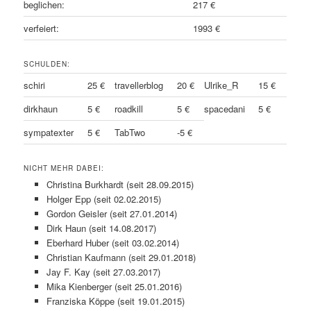
beglichen:
217 €
verfeiert:
1993 €
SCHULDEN:
schiri
25 €
travellerblog
20 €
Ulrike_R
15 €
dirkhaun
5 €
roadkill
5 €
spacedani
5 €
sympatexter
5 €
TabTwo
-5 €
NICHT MEHR DABEI:
Christina Burkhardt (seit 28.09.2015)
Holger Epp (seit 02.02.2015)
Gordon Geisler (seit 27.01.2014)
Dirk Haun (seit 14.08.2017)
Eberhard Huber (seit 03.02.2014)
Christian Kaufmann (seit 29.01.2018)
Jay F. Kay (seit 27.03.2017)
Mika Kienberger (seit 25.01.2016)
Franziska Köppe (seit 19.01.2015)