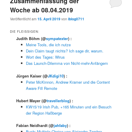
Zusammenfassung der
Woche ab 08.04.2019
Veröffentlicht am
15. April 2019
von
iblog0711
DIE FLEISSIGEN:
Judith Böhm
(@
sympatexter
) :
Meine Tools, die ich nutze
Dein Claim taugt nichts? Ich sage dir, warum.
Wort des Tages: Wirus
Das Launch-Dilemma von Nicht-mehr-Anfängern
Jürgen Kaiser
(@
JKdigi10
) :
Peter McKinnon, Andrew Kramer und die Content
Aware Fill Remote
Hubert Mayer
(@
travellerblog
) :
KW15/19 Irish Pub, +165 Minuten und ein Besuch
der Region Haßberge
Fabian Neidhardt
(@
jahfaby
) :
Buch: Multiple Choice von Alejandro Zambra