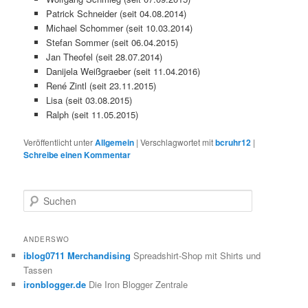
Patrick Schneider (seit 04.08.2014)
Michael Schommer (seit 10.03.2014)
Stefan Sommer (seit 06.04.2015)
Jan Theofel (seit 28.07.2014)
Danijela Weißgraeber (seit 11.04.2016)
René Zintl (seit 23.11.2015)
Lisa (seit 03.08.2015)
Ralph (seit 11.05.2015)
Veröffentlicht unter
Allgemein
|
Verschlagwortet mit
bcruhr12
|
Schreibe einen Kommentar
S
u
c
h
ANDERSWO
e
iblog0711 Merchandising
Spreadshirt-Shop mit Shirts und
n
Tassen
ironblogger.de
Die Iron Blogger Zentrale