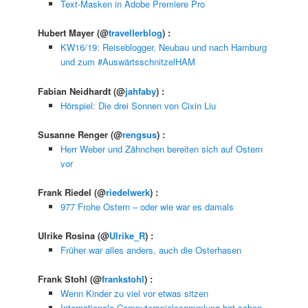
Text-Masken in Adobe Premiere Pro
Hubert Mayer
(@
travellerblog
) :
KW16/19: Reiseblogger, Neubau und nach Hamburg
und zum #AuswärtsschnitzelHAM
Fabian Neidhardt
(@
jahfaby
) :
Hörspiel: Die drei Sonnen von Cixin Liu
Susanne Renger
(@
rengsus
) :
Herr Weber und Zähnchen bereiten sich auf Ostern
vor
Frank Riedel
(@
riedelwerk
) :
977 Frohe Ostern – oder wie war es damals
Ulrike Rosina
(@
Ulrike_R
) :
Früher war alles anders, auch die Osterhasen
Frank Stohl
(@
frankstohl
) :
Wenn Kinder zu viel vor etwas sitzen
Internationale Computerspielesammlung hat schon