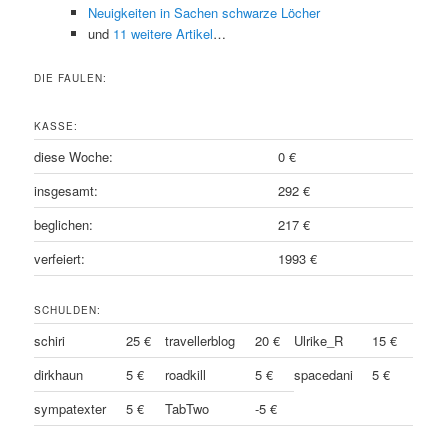
Neuigkeiten in Sachen schwarze Löcher
und
11 weitere Artikel
…
DIE FAULEN:
KASSE:
diese Woche:
0 €
insgesamt:
292 €
beglichen:
217 €
verfeiert:
1993 €
SCHULDEN:
schiri
25 €
travellerblog
20 €
Ulrike_R
15 €
dirkhaun
5 €
roadkill
5 €
spacedani
5 €
sympatexter
5 €
TabTwo
-5 €