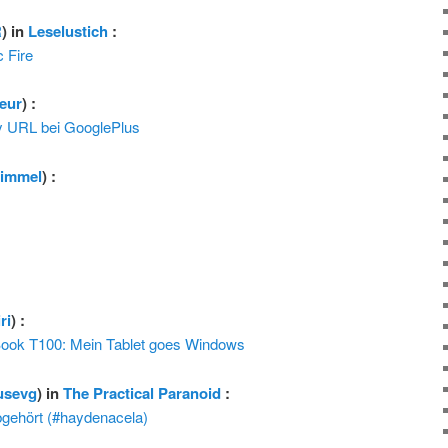
R
) in
Leselustich
:
c Fire
teur
) :
ty URL bei GooglePlus
himmel
) :
ri
) :
ook T100: Mein Tablet goes Windows
usevg
) in
The Practical Paranoid
:
gehört (#haydenacela)