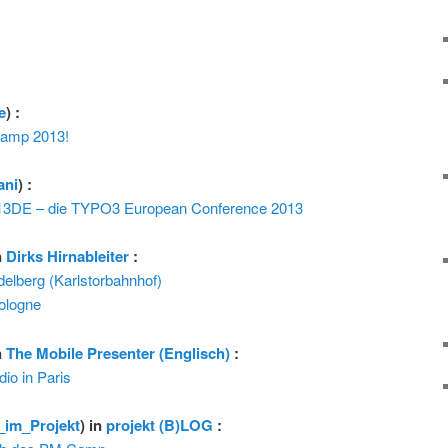
e
) :
amp 2013!
ani
) :
3DE – die TYPO3 European Conference 2013
n
Dirks Hirnableiter
:
elberg (Karlstorbahnhof)
ologne
n
The Mobile Presenter (Englisch)
:
io in Paris
_im_Projekt
) in
projekt (B)LOG
: