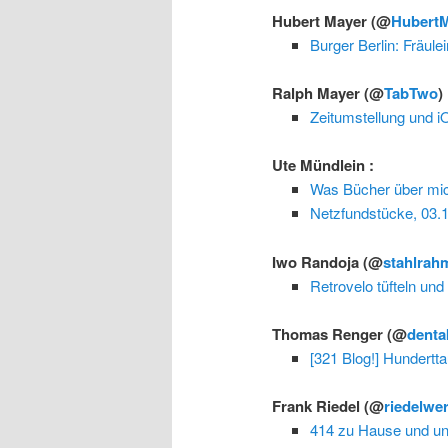
Hubert Mayer
(@
Hubert
Burger Berlin: Fräule
Ralph Mayer
(@
TabTwo
) 
Zeitumstellung und 
Ute Mündlein
:
Was Bücher über mi
Netzfundstücke, 03.
Iwo Randoja
(@
stahlrah
Retrovelo tüfteln und
Thomas Renger
(@
denta
[321 Blog!] Hundertt
Frank Riedel
(@
riedelwe
414 zu Hause und u