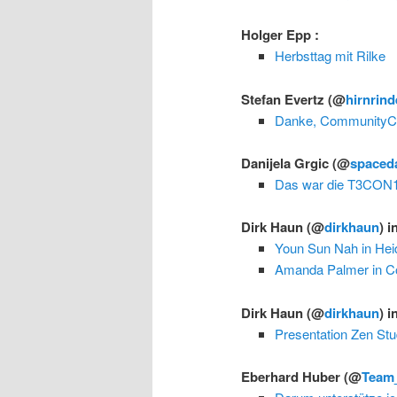
Holger Epp
:
Herbsttag mit Rilke
Stefan Evertz
(@
hirnrind
Danke, CommunityC
Danijela Grgic
(@
spaced
Das war die T3CON1
Dirk Haun
(@
dirkhaun
) i
Youn Sun Nah in Heid
Amanda Palmer in C
Dirk Haun
(@
dirkhaun
) i
Presentation Zen Stud
Eberhard Huber
(@
Team