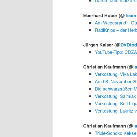
Darum unterstütze 
Eberhard Huber
(@
Team
Am Wegesrand – Que
RadlKnips – der Herb
Jürgen Kaiser
(@
DVDtod
YouTube-Tipp: CDZA
Christian Kaufmann
(@
l
Verkostung: Viva Lak
Am 08. November 201
Die schwarzsüßen 
Verkostung: Salmia
Verkostung: Soft Li
Verkostung: Lakritz 
Christian Kaufmann
(@
l
Triple-Schoko Kekse