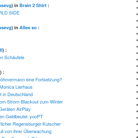
usevg
) in
Brain 2 Shirt
:
WILD SIDE
usevg
) in
Alles so
:
ll
) :
n Schäufele
l
) :
öhmermann eine Fortsetzung?
 Monica Lierhaus
t in Deutschland
vom Strom-Blackout zum Winter
Geräten AirPlay
nen Geldbeutel: yooPT
licher Regensburger Kutscher
uli von ihrer Überwachung