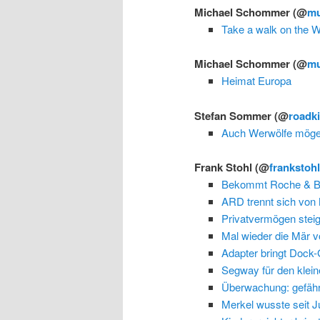
Michael Schommer
(@
m
Take a walk on the 
Michael Schommer
(@
m
Heimat Europa
Stefan Sommer
(@
roadki
Auch Werwölfe möge
Frank Stohl
(@
frankstoh
Bekommt Roche & B
ARD trennt sich von
Privatvermögen steig
Mal wieder die Mär 
Adapter bringt Dock-
Segway für den klei
Überwachung: gefähr
Merkel wusste seit J