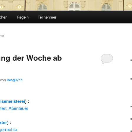
chen
Regeln
Teilnehmer
13
ng der Woche ab
von
iblog0711
eisemeisterei
) :
ten: Abenteuer
xter
) :
gerrechte