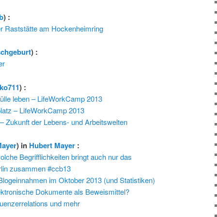
b
) :
er Raststätte am Hockenheimring
chgeburt
) :
er
ko711
) :
 Fülle leben – LifeWorkCamp 2013
splatz – LifeWorkCamp 2013
 Zukunft der Lebens- und Arbeitswelten
Mayer
) in
Hubert Mayer
:
lche Begrifflichkeiten bringt auch nur das
lin zusammen #ccb13
Blogeinnahmen im Oktober 2013 (und Statistiken)
ektronische Dokumente als Beweismittel?
luenzerrelations und mehr