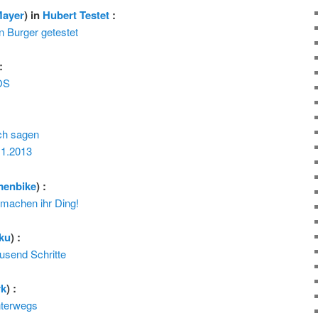
Mayer
) in
Hubert Testet
:
in Burger getestet
:
iOS
ch sagen
11.2013
menbike
) :
 machen ihr Ding!
ku
) :
ausend Schritte
rk
) :
nterwegs