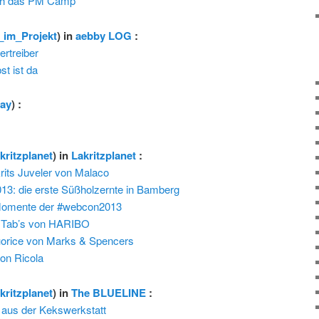
ich das PM Camp
_im_Projekt
) in
aebby LOG
:
rtreiber
st ist da
ay
) :
akritzplanet
) in
Lakritzplanet
:
rits Juveler von Malaco
3: die erste Süßholzernte in Bamberg
Momente der #webcon2013
k Tab’s von HARIBO
quorice von Marks & Spencers
von Ricola
akritzplanet
) in
The BLUELINE
:
 aus der Kekswerkstatt