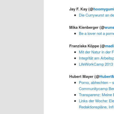
Jay F. Kay
(@
hoomygum
Die Currywurst an d
Mika Kienberger
(@
wuns
Be a lover not a porn
Franziska Köppe
(@
madi
Mit der Natur in der
Integrität am Arbeit
LifeWorkCamp 2013 –
Hubert Mayer
(@
Hubert
Porno, abhechten – so
Communitycamp Ber
Transparenz: Meine 
Links der Woche: El
Redaktionspläne, Inf