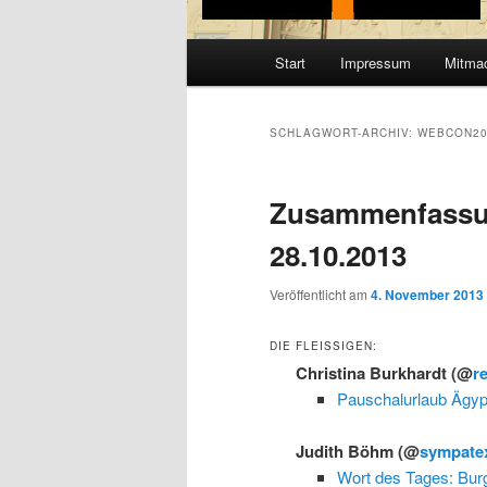
Hauptmenü
Start
Impressum
Mitma
SCHLAGWORT-ARCHIV:
WEBCON20
Zusammenfassu
28.10.2013
Veröffentlicht am
4. November 2013
DIE FLEISSIGEN:
Christina Burkhardt
(@
r
Pauschalurlaub Ägyp
Judith Böhm
(@
sympate
Wort des Tages: Bur