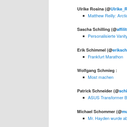
Ulrike Rosina
(@
Ulrike_
Matthew Reilly: Arcti
Sascha Schilling
(@
affili
Personalisierte Vani
Erik Schimmel
(@
eriksc
Frankfurt Marathon
Wolfgang Schmieg
:
Most machen
Patrick Schneider
(@
schi
ASUS Transformer B
Michael Schommer
(@
m
Mr. Hayden wurde ab