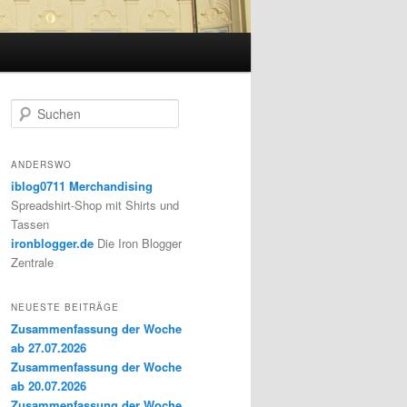
S
u
c
h
ANDERSWO
e
iblog0711 Merchandising
n
Spreadshirt-Shop mit Shirts und
Tassen
ironblogger.de
Die Iron Blogger
Zentrale
NEUESTE BEITRÄGE
Zusammenfassung der Woche
ab 27.07.2026
Zusammenfassung der Woche
ab 20.07.2026
Zusammenfassung der Woche