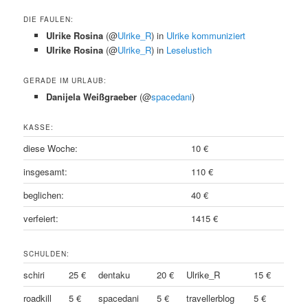
DIE FAULEN:
Ulrike Rosina
(@
Ulrike_R
) in
Ulrike kommuniziert
Ulrike Rosina
(@
Ulrike_R
) in
Leselustich
GERADE IM URLAUB:
Danijela Weißgraeber
(@
spacedani
)
KASSE:
diese Woche:
10 €
insgesamt:
110 €
beglichen:
40 €
verfeiert:
1415 €
SCHULDEN:
schiri
25 €
dentaku
20 €
Ulrike_R
15 €
roadkill
5 €
spacedani
5 €
travellerblog
5 €