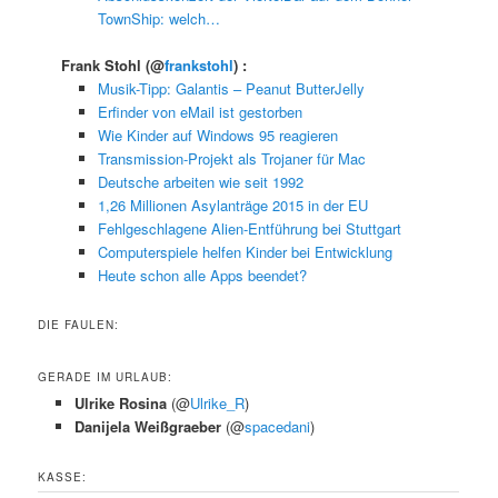
TownShip: welch…
Frank Stohl
(@
frankstohl
) :
Musik-Tipp: Galantis – Peanut ButterJelly
Erfinder von eMail ist gestorben
Wie Kinder auf Windows 95 reagieren
Transmission-Projekt als Trojaner für Mac
Deutsche arbeiten wie seit 1992
1,26 Millionen Asylanträge 2015 in der EU
Fehlgeschlagene Alien-Entführung bei Stuttgart
Computerspiele helfen Kinder bei Entwicklung
Heute schon alle Apps beendet?
DIE FAULEN:
GERADE IM URLAUB:
Ulrike Rosina
(@
Ulrike_R
)
Danijela Weißgraeber
(@
spacedani
)
KASSE: