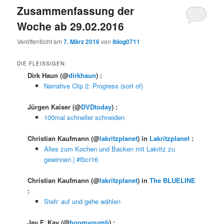
Zusammenfassung der
Woche ab 29.02.2016
Veröffentlicht am
7. März 2016
von
iblog0711
DIE FLEISSIGEN:
Dirk Haun
(@
dirkhaun
) :
Narrative Clip 2: Progress (sort of)
Jürgen Kaiser
(@
DVDtoday
) :
100mal schneller schneiden
Christian Kaufmann
(@
lakritzplanet
) in
Lakritzplanet
:
Alles zum Kochen und Backen mit Lakritz zu
gewinnen | #fbcr16
Christian Kaufmann
(@
lakritzplanet
) in
The BLUELINE
:
Steh‘ auf und gehe wählen
Jay F. Kay
(@
hoomygumb
) :