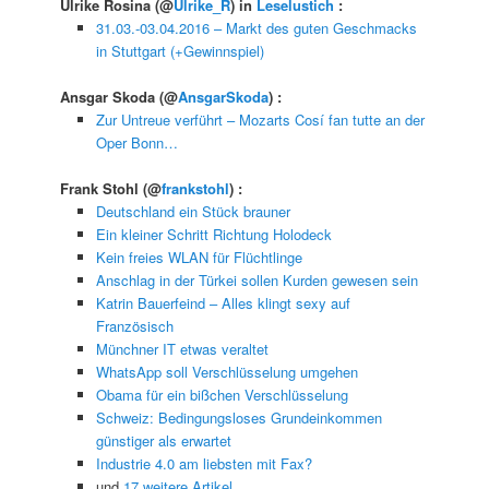
Ulrike Rosina
(@
Ulrike_R
) in
Leselustich
:
31.03.-03.04.2016 – Markt des guten Geschmacks
in Stuttgart (+Gewinnspiel)
Ansgar Skoda
(@
AnsgarSkoda
) :
Zur Untreue verführt – Mozarts Cosí fan tutte an der
Oper Bonn…
Frank Stohl
(@
frankstohl
) :
Deutschland ein Stück brauner
Ein kleiner Schritt Richtung Holodeck
Kein freies WLAN für Flüchtlinge
Anschlag in der Türkei sollen Kurden gewesen sein
Katrin Bauerfeind – Alles klingt sexy auf
Französisch
Münchner IT etwas veraltet
WhatsApp soll Verschlüsselung umgehen
Obama für ein bißchen Verschlüsselung
Schweiz: Bedingungsloses Grundeinkommen
günstiger als erwartet
Industrie 4.0 am liebsten mit Fax?
und
17 weitere Artikel
…