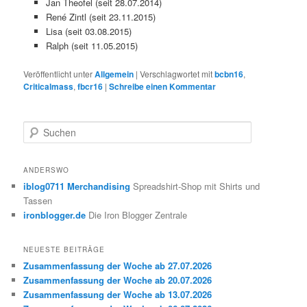
Jan Theofel (seit 28.07.2014)
René Zintl (seit 23.11.2015)
Lisa (seit 03.08.2015)
Ralph (seit 11.05.2015)
Veröffentlicht unter
Allgemein
|
Verschlagwortet mit
bcbn16
,
Criticalmass
,
fbcr16
|
Schreibe einen Kommentar
S
u
c
h
ANDERSWO
e
iblog0711 Merchandising
Spreadshirt-Shop mit Shirts und
n
Tassen
ironblogger.de
Die Iron Blogger Zentrale
NEUESTE BEITRÄGE
Zusammenfassung der Woche ab 27.07.2026
Zusammenfassung der Woche ab 20.07.2026
Zusammenfassung der Woche ab 13.07.2026