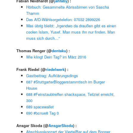
Fabian Neidhardt
(@
jahfaby
) :
Hörbuch: Gesammelte Abrissbirnen von Sascha
Thamm
Das AfD-Wählsorgetelefon: 07032 2899226
Was übrig bleibt: „Irgendwo da draußen gibt es einen
coolen Islam, Yusef. Man muss ihn nur finden. Man
muss sich durch…“
Thomas Renger
(@
dentaku
) :
Wie klingt Dein Tag? im März 2016
Frank Riedel
(@
riedelwerk
) :
Gastbeitrag: Aufklärungsdings
687 #StuttgarterBloggerstammtisch im Burger
House
688 #Feinstaubtreffen shackspace, Teilziel erreicht,
300
689 spacewallet
690 #bcnue8 Tag 0
Ansgar Skoda
(@
AnsgarSkoda
) :
Abschlusskonzert der ViertelBar auf dem Bonner