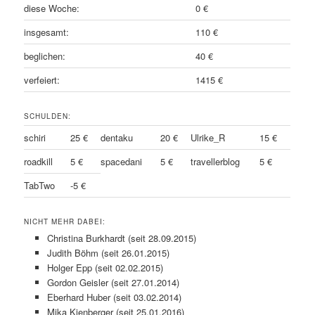
diese Woche:
0 €
insgesamt:
110 €
beglichen:
40 €
verfeiert:
1415 €
SCHULDEN:
schiri
25 €
dentaku
20 €
Ulrike_R
15 €
roadkill
5 €
spacedani
5 €
travellerblog
5 €
TabTwo
-5 €
NICHT MEHR DABEI:
Christina Burkhardt (seit 28.09.2015)
Judith Böhm (seit 26.01.2015)
Holger Epp (seit 02.02.2015)
Gordon Geisler (seit 27.01.2014)
Eberhard Huber (seit 03.02.2014)
Mika Kienberger (seit 25.01.2016)