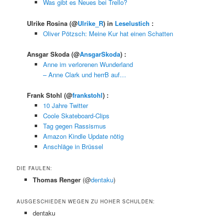
Was gibt es Neues bei Trello?
Ulrike Rosina
(@
Ulrike_R
) in
Leselustich
:
Oliver Pötzsch: Meine Kur hat einen Schatten
Ansgar Skoda
(@
AnsgarSkoda
) :
Anne im verlorenen Wunderland
– Anne Clark und herrB auf…
Frank Stohl
(@
frankstohl
) :
10 Jahre Twitter
Coole Skateboard-Clips
Tag gegen Rassismus
Amazon Kindle Update nötig
Anschläge in Brüssel
DIE FAULEN:
Thomas Renger
(@
dentaku
)
AUSGESCHIEDEN WEGEN ZU HOHER SCHULDEN:
dentaku