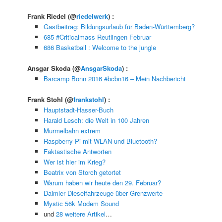
Frank Riedel
(@
riedelwerk
) :
Gastbeitrag: Bildungsurlaub für Baden-Württemberg?
685 #Criticalmass Reutlingen Februar
686 Basketball : Welcome to the jungle
Ansgar Skoda
(@
AnsgarSkoda
) :
Barcamp Bonn 2016 #bcbn16 – Mein Nachbericht
Frank Stohl
(@
frankstohl
) :
Hauptstadt-Hasser-Buch
Harald Lesch: die Welt in 100 Jahren
Murmelbahn extrem
Raspberry Pi mit WLAN und Bluetooth?
Faktastische Antworten
Wer ist hier im Krieg?
Beatrix von Storch getortet
Warum haben wir heute den 29. Februar?
Daimler Dieselfahrzeuge über Grenzwerte
Mystic 56k Modem Sound
und
28 weitere Artikel
…