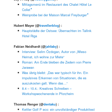
Mittagsmenü im Restaurant des Chalet Hôtel Le
Collet ⃰⃰
Weinprobe bei der Maison Marcel Freyburger ⃰⃰
Hubert Mayer
(@
travellerblog
) :
Hauptstädte der Ostsee: Übernachten im Tallink
Hotel Riga
Fabian Neidhardt
(@
jahfaby
) :
Interview: Selim Özdogan, Autor von „Wieso
Heimat, ich wohne zur Miete“
Roman: Am Ende bleiben die Zedern von Pierre
Jarawan
Was übrig bleibt: „Das war typisch für ihn. Ein
impulsives Erkennen von Situationen, die es
auszukosten galt. Wenn das…“
8.4 – 10.4.: Kreatives Schreiben –
Workshopwochenende in Pforzheim
Thomas Renger
(@
dentaku
) :
Kettler Golf P eco: ein unvollständiger Produkttest