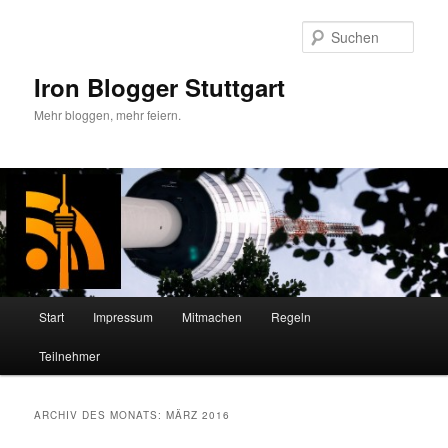
Zum
Zum
primären
sekundären
Such
Inhalt
Inhalt
springen
springen
Iron Blogger Stuttgart
Mehr bloggen, mehr feiern.
Hauptmenü
Start
Impressum
Mitmachen
Regeln
Teilnehmer
ARCHIV DES MONATS:
MÄRZ 2016