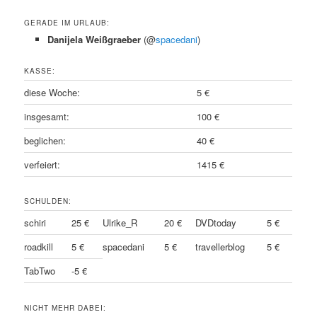
GERADE IM URLAUB:
Danijela Weißgraeber
(@
spacedani
)
KASSE:
diese Woche:
5 €
insgesamt:
100 €
beglichen:
40 €
verfeiert:
1415 €
SCHULDEN:
schiri
25 €
Ulrike_R
20 €
DVDtoday
5 €
roadkill
5 €
spacedani
5 €
travellerblog
5 €
TabTwo
-5 €
NICHT MEHR DABEI: