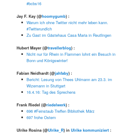
#bcbs16
Jay F. Kay
(@
hoomygumb
) :
Warum ich ohne Twitter nicht mehr leben kann.
#TwitterundIch
Zu Gast im Gästehaus Casa Maria in Reutlingen
Hubert Mayer
(@
travellerblog
) :
Nicht nur für Rhein in Flammen lohnt ein Besuch in
Bonn und Königswinter!
Fabian Neidhardt
(@
jahfaby
) :
Bericht: Lesung von Thees Uhlmann am 23.3. im
Wizemann in Stuttgart
16.4.16: Tag des Sprechens
Frank Riedel
(@
riedelwerk
) :
696 #Feinstaub Treffen Bibliothek März
697 frohe Ostern
Ulrike Rosina
(@
Ulrike_R
) in
Ulrike kommuniziert
: