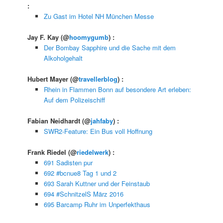
:
Zu Gast im Hotel NH München Messe
Jay F. Kay
(@
hoomygumb
) :
Der Bombay Sapphire und die Sache mit dem
Alkoholgehalt
Hubert Mayer
(@
travellerblog
) :
Rhein in Flammen Bonn auf besondere Art erleben:
Auf dem Polizeischiff
Fabian Neidhardt
(@
jahfaby
) :
SWR2-Feature: Ein Bus voll Hoffnung
Frank Riedel
(@
riedelwerk
) :
691 Sadisten pur
692 #bcnue8 Tag 1 und 2
693 Sarah Kuttner und der Feinstaub
694 #SchnitzelS März 2016
695 Barcamp Ruhr im Unperfekthaus