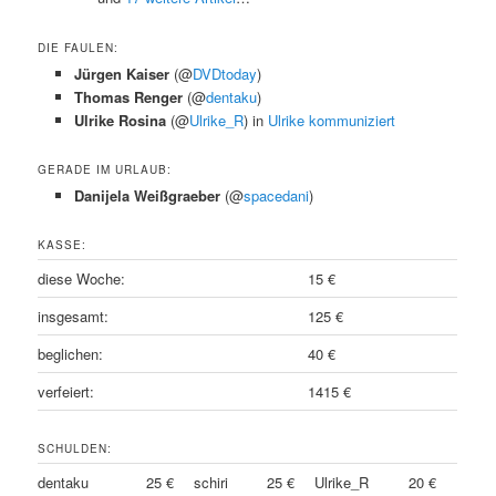
DIE FAULEN:
Jürgen Kaiser
(@
DVDtoday
)
Thomas Renger
(@
dentaku
)
Ulrike Rosina
(@
Ulrike_R
) in
Ulrike kommuniziert
GERADE IM URLAUB:
Danijela Weißgraeber
(@
spacedani
)
KASSE:
diese Woche:
15 €
insgesamt:
125 €
beglichen:
40 €
verfeiert:
1415 €
SCHULDEN:
dentaku
25 €
schiri
25 €
Ulrike_R
20 €