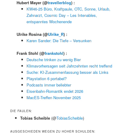
Hubert Mayer
(@
travellerblog
) :
KW46-25 Büro, Kraftpaule, OTC, Sonne, Urlaub,
Zahnarzt, Cosmic Day – Les Intenables,
entspanntes Wochenende
Ulrike Rosina
(@
Ulrike_R
) :
Karen Sander: Die Tiefe – Versunken
Frank Stohl
(@
frankstohl
) :
Deutsche trinken zu wenig Bier
Klimavorhersagen seit Jahrzehnten recht treffend
Suche: KI-Zusammenfassung besser als Links
Playstation 6 portabel?
Podcasts immer beliebter
Eisenbahn-Romantik endet 2026
MacES-Treffen November 2025
DIE FAULEN:
Tobias Scheible
(@
TobiasScheible
)
AUSGESCHIEDEN WEGEN ZU HOHER SCHULDEN: