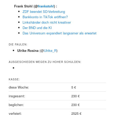
Frank Stohl
(@
frankstohl
) :
ZDF beendet SD-Verbreitung
Bankkonto in TikTok eröffnen?
Linkshänder doch nicht kreativer
Der BND und die KI
Das Universum expandiert langsamer als erwartet
DIE FAULEN:
Ulrike Rosina
(@
Ulrike_R
)
AUSGESCHIEDEN WEGEN ZU HOHER SCHULDEN:
KASSE:
diese Woche:
5 €
insgesamt:
230 €
beglichen:
230 €
verfeiert:
2525 €