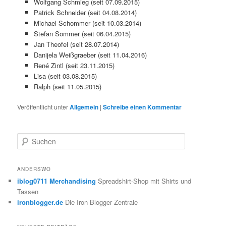
Wolfgang Schmieg (seit 07.09.2015)
Patrick Schneider (seit 04.08.2014)
Michael Schommer (seit 10.03.2014)
Stefan Sommer (seit 06.04.2015)
Jan Theofel (seit 28.07.2014)
Danijela Weißgraeber (seit 11.04.2016)
René Zintl (seit 23.11.2015)
Lisa (seit 03.08.2015)
Ralph (seit 11.05.2015)
Veröffentlicht unter
Allgemein
|
Schreibe einen Kommentar
S
u
c
h
ANDERSWO
e
iblog0711 Merchandising
Spreadshirt-Shop mit Shirts und
n
Tassen
ironblogger.de
Die Iron Blogger Zentrale