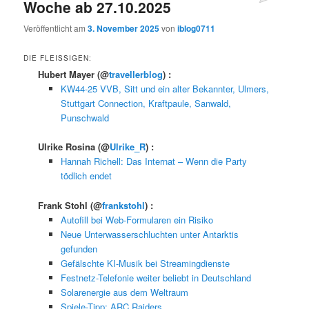
Woche ab 27.10.2025
Veröffentlicht am
3. November 2025
von
iblog0711
DIE FLEISSIGEN:
Hubert Mayer
(@
travellerblog
) :
KW44-25 VVB, Sitt und ein alter Bekannter, Ulmers,
Stuttgart Connection, Kraftpaule, Sanwald,
Punschwald
Ulrike Rosina
(@
Ulrike_R
) :
Hannah Richell: Das Internat – Wenn die Party
tödlich endet
Frank Stohl
(@
frankstohl
) :
Autofill bei Web-Formularen ein Risiko
Neue Unterwasserschluchten unter Antarktis
gefunden
Gefälschte KI-Musik bei Streamingdienste
Festnetz-Telefonie weiter beliebt in Deutschland
Solarenergie aus dem Weltraum
Spiele-Tipp: ARC Raiders