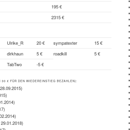
195 €
2315 €
Ulrike_R
20 €
sympatexter
15 €
dirkhaun
5 €
roadkill
5 €
TabTwo
-5 €
30 € FÜR DEN WIEDEREINSTIEG BEZAHLEN):
 28.09.2015)
015)
01.2014)
17)
.02.2014)
 29.01.2018)
17)