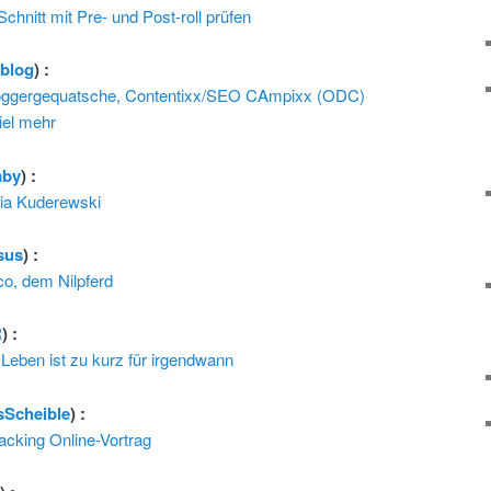
chnitt mit Pre- und Post-roll prüfen
rblog
) :
ggergequatsche, Contentixx/SEO CAmpixx (ODC)
iel mehr
aby
) :
ia Kuderewski
sus
) :
o, dem Nilpferd
R
) :
Leben ist zu kurz für irgendwann
sScheible
) :
cking Online-Vortrag