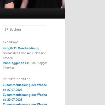
S
u
c
h
ANDERSWO
e
iblog0711 Merchandising
n
Spreadshirt-Shop mit Shirts und
Tassen
ironblogger.de
Die Iron Blogger
Zentrale
NEUESTE BEITRÄGE
Zusammenfassung der Woche
ab 27.07.2026
Zusammenfassung der Woche
ab 20.07.2026
Zusammenfassung der Woche