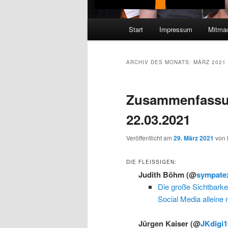
Hauptmenü
Start
Impressum
Mitma
ARCHIV DES MONATS:
MÄRZ 2021
Zusammenfassu
22.03.2021
Veröffentlicht am
29. März 2021
von
DIE FLEISSIGEN:
Judith Böhm
(@
sympate
Die große Sichtbark
Social Media alleine 
Jürgen Kaiser
(@
JKdigi1