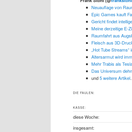
Frank Stohl
(@
frankstoh
Neuauflage von Raum
Epic Games kauft Fa
Gericht findet intelli
Meine derzeitige E-Zi
Raumfahrt aus Augs
Fleisch aus 3D-Druck
„Hot Tube Streams“ in
Altersarmut wird imm
Mehr Trabis als Tesl
Das Universum dehnt 
und
5 weitere Artikel
DIE FAULEN:
KASSE:
diese Woche:
insgesamt: