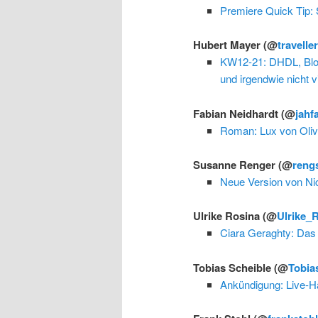
Premiere Quick Tip: S
Hubert Mayer
(@
travelle
KW12-21: DHDL, Blo
und irgendwie nicht v
Fabian Neidhardt
(@
jahf
Roman: Lux von Oliv
Susanne Renger
(@
reng
Neue Version von Nic
Ulrike Rosina
(@
Ulrike_
Ciara Geraghty: Das 
Tobias Scheible
(@
Tobia
Ankündigung: Live-Ha