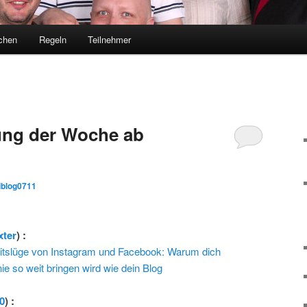
chen
Regeln
Teilnehmer
ng der Woche ab
iblog0711
xter
) :
eitslüge von Instagram und Facebook: Warum dich
nie so weit bringen wird wie dein Blog
0
) :