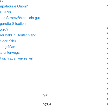
l
) :
patrouille Orion?
ll Guys
gente Stromzähler nicht gut
garette-Situation
burg?
er bald in Deutschland
 der Kritik
er größer
as unterwegs
sich aus, wie es will
…
0 €
275 €