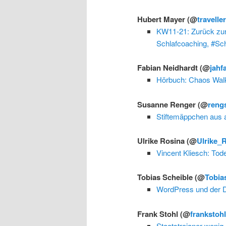
Hubert Mayer
(@
travelle
KW11-21: Zurück zur
Schlafcoaching, #Sch
Fabian Neidhardt
(@
jahf
Hörbuch: Chaos Walk
Susanne Renger
(@
reng
Stiftemäppchen aus a
Ulrike Rosina
(@
Ulrike_
Vincent Kliesch: To
Tobias Scheible
(@
Tobia
WordPress und der 
Frank Stohl
(@
frankstoh
Staatstrojaner wenig 