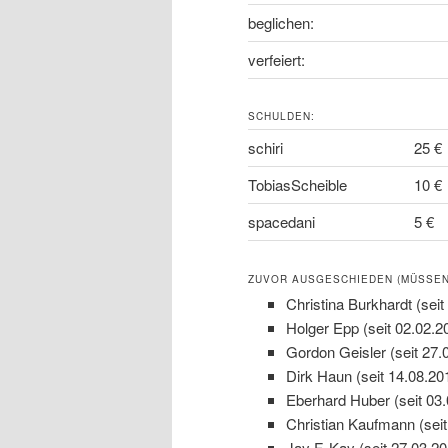
beglichen:
verfeiert:
SCHULDEN:
schiri
25 €
TobiasScheible
10 €
spacedani
5 €
ZUVOR AUSGESCHIEDEN (MÜSSEN 
Christina Burkhardt (seit
Holger Epp (seit 02.02.2
Gordon Geisler (seit 27.
Dirk Haun (seit 14.08.20
Eberhard Huber (seit 03
Christian Kaufmann (seit
Jay F. Kay (seit 27.03.20