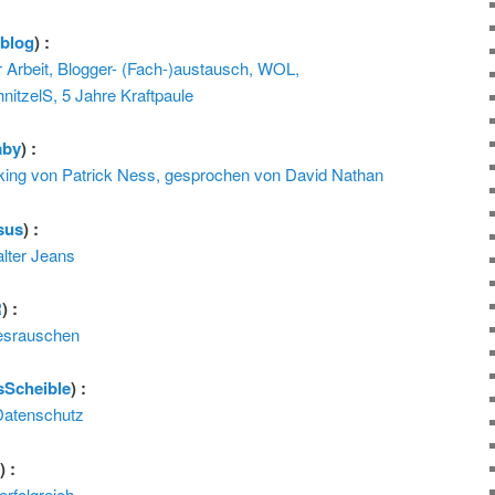
rblog
) :
 Arbeit, Blogger- (Fach-)austausch, WOL,
nitzelS, 5 Jahre Kraftpaule
aby
) :
ing von Patrick Ness, gesprochen von David Nathan
sus
) :
lter Jeans
R
) :
desrauschen
sScheible
) :
Datenschutz
l
) :
erfolgreich