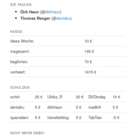
DIE FAULEN:
Dirk Haun
(@
dirkhaun
)
Thomas Renger
(@
dentaku
)
KASSE:
diese Woche:
10 €
insgesamt:
145 €
beglichen:
70 €
verfeiert:
1415 €
SCHULDEN:
schiri
25 €
Ulrike_R
20 €
DVDtoday
10 €
dentaku
5 €
dirkhaun
5 €
roadkill
5 €
spacedani
5 €
travellerblog
5 €
TabTwo
-5 €
NICHT MEHR DABEI: