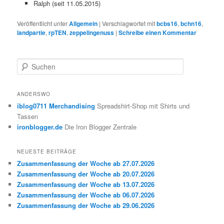
Ralph (seit 11.05.2015)
Veröffentlicht unter
Allgemein
|
Verschlagwortet mit
bcbs16
,
bchn16
,
landpartie
,
rpTEN
,
zeppelingenuss
|
Schreibe einen Kommentar
S
u
c
h
ANDERSWO
e
iblog0711 Merchandising
Spreadshirt-Shop mit Shirts und
n
Tassen
ironblogger.de
Die Iron Blogger Zentrale
NEUESTE BEITRÄGE
Zusammenfassung der Woche ab 27.07.2026
Zusammenfassung der Woche ab 20.07.2026
Zusammenfassung der Woche ab 13.07.2026
Zusammenfassung der Woche ab 06.07.2026
Zusammenfassung der Woche ab 29.06.2026