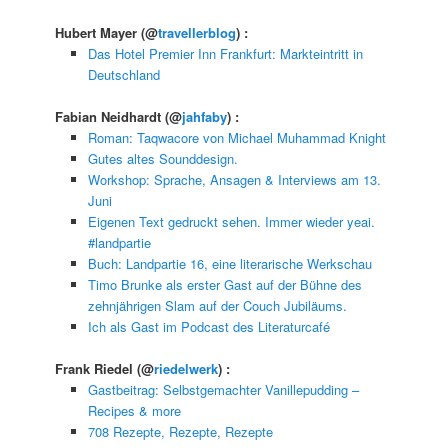
Hubert Mayer
(@
travellerblog
) :
Das Hotel Premier Inn Frankfurt: Markteintritt in
Deutschland
Fabian Neidhardt
(@
jahfaby
) :
Roman: Taqwacore von Michael Muhammad Knight
Gutes altes Sounddesign.
Workshop: Sprache, Ansagen & Interviews am 13.
Juni
Eigenen Text gedruckt sehen. Immer wieder yeai.
#landpartie
Buch: Landpartie 16, eine literarische Werkschau
Timo Brunke als erster Gast auf der Bühne des
zehnjährigen Slam auf der Couch Jubiläums.
Ich als Gast im Podcast des Literaturcafé
Frank Riedel
(@
riedelwerk
) :
Gastbeitrag: Selbstgemachter Vanillepudding –
Recipes & more
708 Rezepte, Rezepte, Rezepte