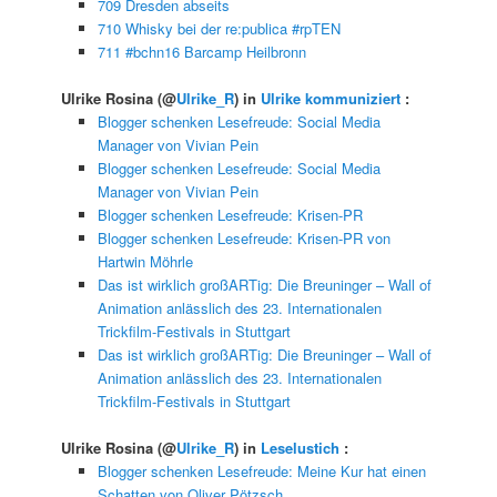
709 Dresden abseits
710 Whisky bei der re:publica #rpTEN
711 #bchn16 Barcamp Heilbronn
Ulrike Rosina
(@
Ulrike_R
) in
Ulrike kommuniziert
:
Blogger schenken Lesefreude: Social Media
Manager von Vivian Pein
Blogger schenken Lesefreude: Social Media
Manager von Vivian Pein
Blogger schenken Lesefreude: Krisen-PR
Blogger schenken Lesefreude: Krisen-PR von
Hartwin Möhrle
Das ist wirklich großARTig: Die Breuninger – Wall of
Animation anlässlich des 23. Internationalen
Trickfilm-Festivals in Stuttgart
Das ist wirklich großARTig: Die Breuninger – Wall of
Animation anlässlich des 23. Internationalen
Trickfilm-Festivals in Stuttgart
Ulrike Rosina
(@
Ulrike_R
) in
Leselustich
:
Blogger schenken Lesefreude: Meine Kur hat einen
Schatten von Oliver Pötzsch