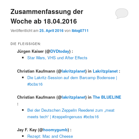
Zusammenfassung der
Woche ab 18.04.2016
Veröffentlicht am
25. April 2016
von
iblog0711
DIE FLEISSIGEN:
Jürgen Kaiser
(@
DVDtoday
) :
Star Wars, VHS und After Effects
Christian Kaufmann
(@
lakritzplanet
) in
Lakritzplanet
:
Die Lakritz-Session auf dem Barcamp Bodensee |
#bcbs16
Christian Kaufmann
(@
lakritzplanet
) in
The BLUELINE
:
Bei der Deutschen Zeppelin Reederei zum „meat
meets tech“ | #zeppelingenuss #bcbs16
Jay F. Kay
(@
hoomygumb
) :
Rezept: Mac and Cheese