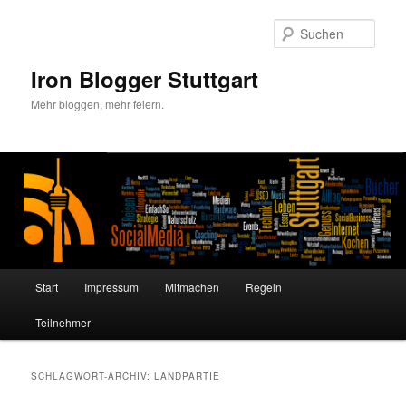
Zum
Zum
primären
sekundären
Such
Inhalt
Inhalt
springen
springen
Iron Blogger Stuttgart
Mehr bloggen, mehr feiern.
Hauptmenü
Start
Impressum
Mitmachen
Regeln
Teilnehmer
SCHLAGWORT-ARCHIV:
LANDPARTIE