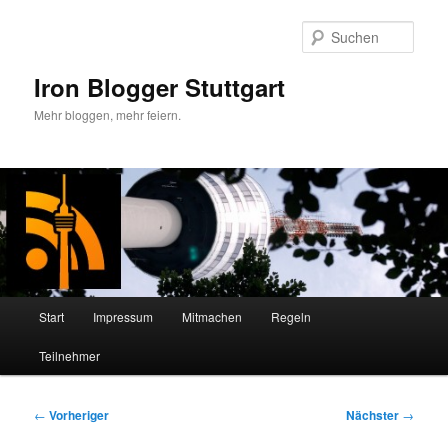
Zum
primären
Such
Inhalt
springen
Iron Blogger Stuttgart
Mehr bloggen, mehr feiern.
Hauptmenü
Start
Impressum
Mitmachen
Regeln
Teilnehmer
Beitragsnavigation
←
Vorheriger
Nächster
→