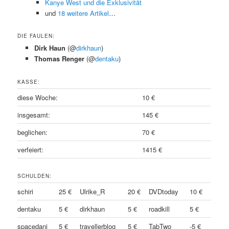
Kanye West und die Exklusivität
und
18 weitere Artikel
…
DIE FAULEN:
Dirk Haun
(@
dirkhaun
)
Thomas Renger
(@
dentaku
)
KASSE:
diese Woche:
10 €
insgesamt:
145 €
beglichen:
70 €
verfeiert:
1415 €
SCHULDEN:
schiri
25 €
Ulrike_R
20 €
DVDtoday
10 €
dentaku
5 €
dirkhaun
5 €
roadkill
5 €
spacedani
5 €
travellerblog
5 €
TabTwo
-5 €