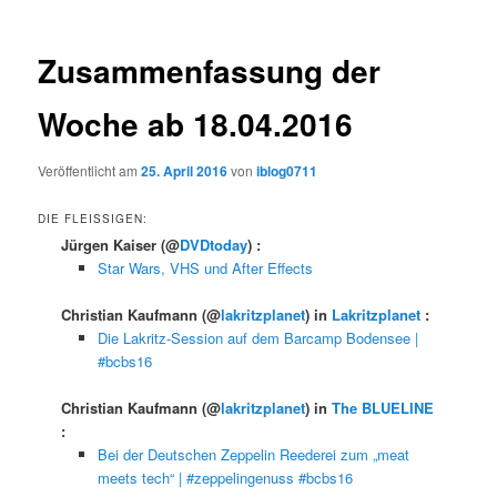
Zusammenfassung der
Woche ab 18.04.2016
Veröffentlicht am
25. April 2016
von
iblog0711
DIE FLEISSIGEN:
Jürgen Kaiser
(@
DVDtoday
) :
Star Wars, VHS und After Effects
Christian Kaufmann
(@
lakritzplanet
) in
Lakritzplanet
:
Die Lakritz-Session auf dem Barcamp Bodensee |
#bcbs16
Christian Kaufmann
(@
lakritzplanet
) in
The BLUELINE
:
Bei der Deutschen Zeppelin Reederei zum „meat
meets tech“ | #zeppelingenuss #bcbs16