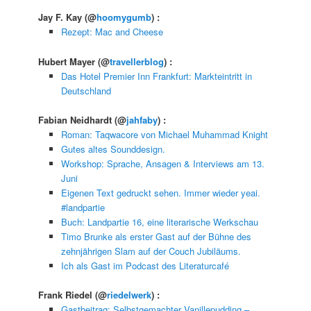
Jay F. Kay
(@
hoomygumb
) :
Rezept: Mac and Cheese
Hubert Mayer
(@
travellerblog
) :
Das Hotel Premier Inn Frankfurt: Markteintritt in
Deutschland
Fabian Neidhardt
(@
jahfaby
) :
Roman: Taqwacore von Michael Muhammad Knight
Gutes altes Sounddesign.
Workshop: Sprache, Ansagen & Interviews am 13.
Juni
Eigenen Text gedruckt sehen. Immer wieder yeai.
#landpartie
Buch: Landpartie 16, eine literarische Werkschau
Timo Brunke als erster Gast auf der Bühne des
zehnjährigen Slam auf der Couch Jubiläums.
Ich als Gast im Podcast des Literaturcafé
Frank Riedel
(@
riedelwerk
) :
Gastbeitrag: Selbstgemachter Vanillepudding –