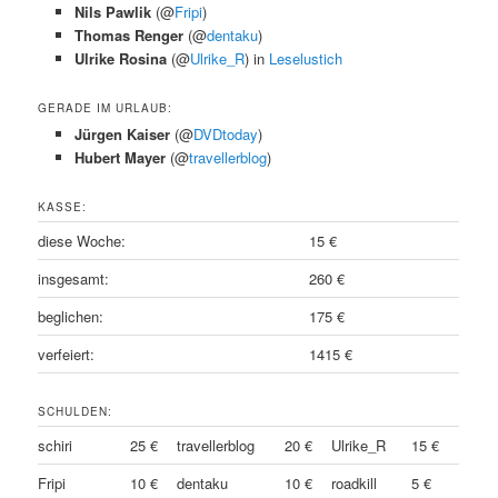
Nils Pawlik
(@
Fripi
)
Thomas Renger
(@
dentaku
)
Ulrike Rosina
(@
Ulrike_R
) in
Leselustich
GERADE IM URLAUB:
Jürgen Kaiser
(@
DVDtoday
)
Hubert Mayer
(@
travellerblog
)
KASSE:
diese Woche:
15 €
insgesamt:
260 €
beglichen:
175 €
verfeiert:
1415 €
SCHULDEN:
schiri
25 €
travellerblog
20 €
Ulrike_R
15 €
Fripi
10 €
dentaku
10 €
roadkill
5 €