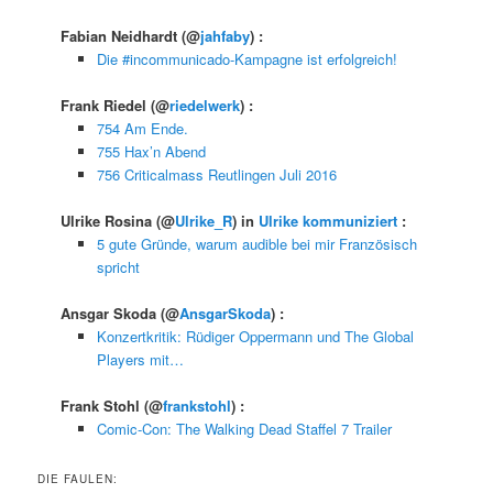
Fabian Neidhardt
(@
jahfaby
) :
Die #incommunicado-Kampagne ist erfolgreich!
Frank Riedel
(@
riedelwerk
) :
754 Am Ende.
755 Hax’n Abend
756 Criticalmass Reutlingen Juli 2016
Ulrike Rosina
(@
Ulrike_R
) in
Ulrike kommuniziert
:
5 gute Gründe, warum audible bei mir Französisch
spricht
Ansgar Skoda
(@
AnsgarSkoda
) :
Konzertkritik: Rüdiger Oppermann und The Global
Players mit…
Frank Stohl
(@
frankstohl
) :
Comic-Con: The Walking Dead Staffel 7 Trailer
DIE FAULEN: