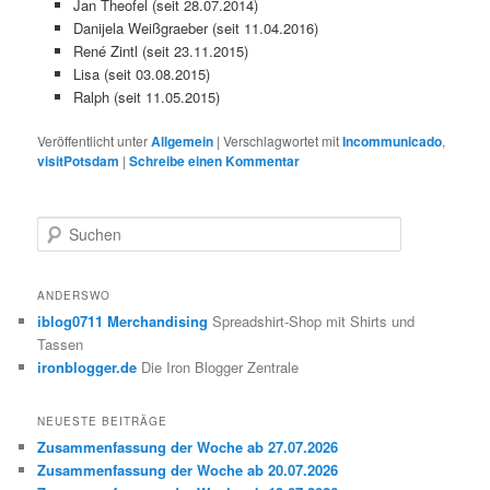
Jan Theofel (seit 28.07.2014)
Danijela Weißgraeber (seit 11.04.2016)
René Zintl (seit 23.11.2015)
Lisa (seit 03.08.2015)
Ralph (seit 11.05.2015)
Veröffentlicht unter
Allgemein
|
Verschlagwortet mit
Incommunicado
,
visitPotsdam
|
Schreibe einen Kommentar
S
u
c
h
ANDERSWO
e
iblog0711 Merchandising
Spreadshirt-Shop mit Shirts und
n
Tassen
ironblogger.de
Die Iron Blogger Zentrale
NEUESTE BEITRÄGE
Zusammenfassung der Woche ab 27.07.2026
Zusammenfassung der Woche ab 20.07.2026