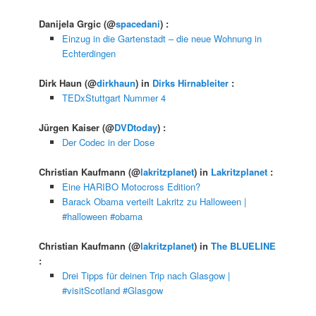
Danijela Grgic
(@
spacedani
) :
Einzug in die Gartenstadt – die neue Wohnung in
Echterdingen
Dirk Haun
(@
dirkhaun
) in
Dirks Hirnableiter
:
TEDxStuttgart Nummer 4
Jürgen Kaiser
(@
DVDtoday
) :
Der Codec in der Dose
Christian Kaufmann
(@
lakritzplanet
) in
Lakritzplanet
:
Eine HARIBO Motocross Edition?
Barack Obama verteilt Lakritz zu Halloween |
#halloween #obama
Christian Kaufmann
(@
lakritzplanet
) in
The BLUELINE
:
Drei Tipps für deinen Trip nach Glasgow |
#visitScotland #Glasgow