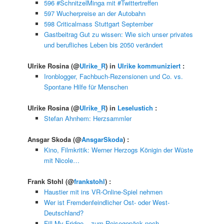
596 #SchnitzelMinga mit #Twittertreffen
597 Wucherpreise an der Autobahn
598 Criticalmass Stuttgart September
Gastbeitrag Gut zu wissen: Wie sich unser privates
und berufliches Leben bis 2050 verändert
Ulrike Rosina
(@
Ulrike_R
) in
Ulrike kommuniziert
:
Ironblogger, Fachbuch-Rezensionen und Co. vs.
Spontane Hilfe für Menschen
Ulrike Rosina
(@
Ulrike_R
) in
Leselustich
:
Stefan Ahnhem: Herzsammler
Ansgar Skoda
(@
AnsgarSkoda
) :
Kino, Filmkritik: Werner Herzogs Königin der Wüste
mit Nicole…
Frank Stohl
(@
frankstohl
) :
Haustier mit ins VR-Online-Spiel nehmen
Wer ist Fremdenfeindlicher Ost- oder West-
Deutschland?
Fill My Fridge – zum Reisegepäck noch