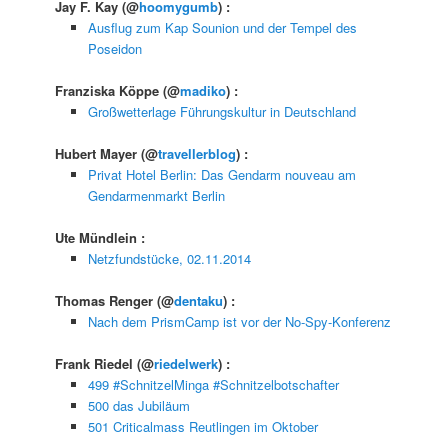
Jay F. Kay
(@
hoomygumb
) :
Ausflug zum Kap Sounion und der Tempel des
Poseidon
Franziska Köppe
(@
madiko
) :
Großwetterlage Führungskultur in Deutschland
Hubert Mayer
(@
travellerblog
) :
Privat Hotel Berlin: Das Gendarm nouveau am
Gendarmenmarkt Berlin
Ute Mündlein
:
Netzfundstücke, 02.11.2014
Thomas Renger
(@
dentaku
) :
Nach dem PrismCamp ist vor der No-Spy-Konferenz
Frank Riedel
(@
riedelwerk
) :
499 #SchnitzelMinga #Schnitzelbotschafter
500 das Jubiläum
501 Criticalmass Reutlingen im Oktober