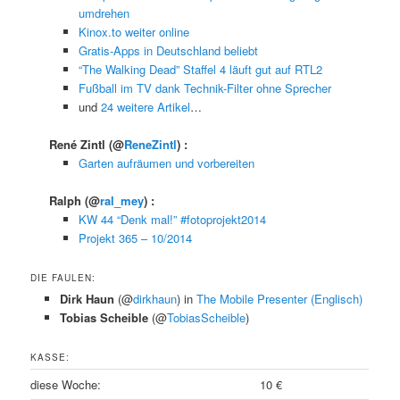
umdrehen
Kinox.to weiter online
Gratis-Apps in Deutschland beliebt
“The Walking Dead” Staffel 4 läuft gut auf RTL2
Fußball im TV dank Technik-Filter ohne Sprecher
und
24 weitere Artikel
…
René Zintl
(@
ReneZintl
) :
Garten aufräumen und vorbereiten
Ralph
(@
ral_mey
) :
KW 44 “Denk mal!” #fotoprojekt2014
Projekt 365 – 10/2014
DIE FAULEN:
Dirk Haun
(@
dirkhaun
) in
The Mobile Presenter (Englisch)
Tobias Scheible
(@
TobiasScheible
)
KASSE:
diese Woche:
10 €