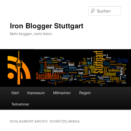
Zum
Zum
primären
sekundären
Such
Inhalt
Inhalt
springen
springen
Iron Blogger Stuttgart
Mehr bloggen, mehr feiern.
Hauptmenü
Start
Impressum
Mitmachen
Regeln
Teilnehmer
SCHLAGWORT-ARCHIV:
SCHNITZELMINGA