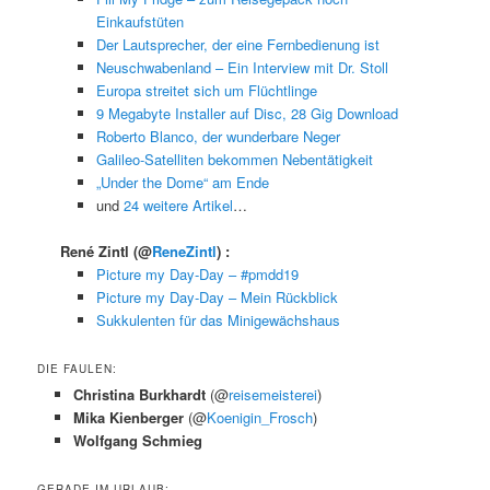
Einkaufstüten
Der Lautsprecher, der eine Fernbedienung ist
Neuschwabenland – Ein Interview mit Dr. Stoll
Europa streitet sich um Flüchtlinge
9 Megabyte Installer auf Disc, 28 Gig Download
Roberto Blanco, der wunderbare Neger
Galileo-Satelliten bekommen Nebentätigkeit
„Under the Dome“ am Ende
und
24 weitere Artikel
…
René Zintl
(@
ReneZintl
) :
Picture my Day-Day – #pmdd19
Picture my Day-Day – Mein Rückblick
Sukkulenten für das Minigewächshaus
DIE FAULEN:
Christina Burkhardt
(@
reisemeisterei
)
Mika Kienberger
(@
Koenigin_Frosch
)
Wolfgang Schmieg
GERADE IM URLAUB: