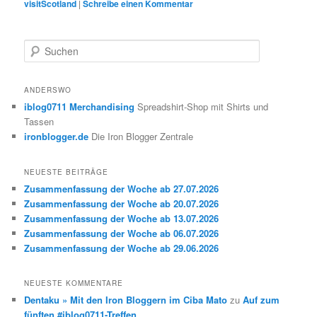
visitScotland
|
Schreibe einen Kommentar
S
u
c
h
ANDERSWO
e
iblog0711 Merchandising
Spreadshirt-Shop mit Shirts und
n
Tassen
ironblogger.de
Die Iron Blogger Zentrale
NEUESTE BEITRÄGE
Zusammenfassung der Woche ab 27.07.2026
Zusammenfassung der Woche ab 20.07.2026
Zusammenfassung der Woche ab 13.07.2026
Zusammenfassung der Woche ab 06.07.2026
Zusammenfassung der Woche ab 29.06.2026
NEUESTE KOMMENTARE
Dentaku » Mit den Iron Bloggern im Ciba Mato
zu
Auf zum
fünften #iblog0711-Treffen