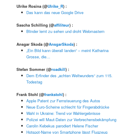
Ulrike Rosina
(@
Ulrike_R
) :
Das kann das neue Google Drive
Sascha Schilling
(@
affiliteur
) :
Blinder lernt zu sehen und droht Webmastern
Ansgar Skoda
(@
AnsgarSkoda
) :
„Ein Bild kann überall landen“ – meint Katharina
Grosse, die…
Stefan Sommer
(@
roadkill
) :
Dem Erfinder des „achten Weltwunders“ zum 115.
Todestag
Frank Stohl
(@
frankstohl
) :
Apple Patent zur Fernsteuerung des Autos
Neue Euro-Scheine schlecht für Fingerabdrücke
Wahl in Ukraine: Trend vor Wahlergebnisse
Polizei will Maut-Daten zur Verbrechensbekämpfung
Carolin Kebekus parodiert Helene Fischer
Hotspot-Name von Smartphone lässt Flugzeug