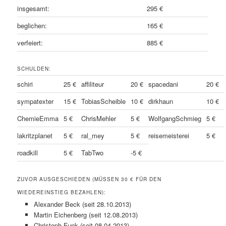
insgesamt:
295 €
beglichen:
165 €
verfeiert:
885 €
SCHULDEN:
schiri
25 €
affiliteur
20 €
spacedani
20 €
sympatexter
15 €
TobiasScheible
10 €
dirkhaun
10 €
ChemieEmma
5 €
ChrisMehler
5 €
WolfgangSchmieg
5 €
lakritzplanet
5 €
ral_mey
5 €
reisemeisterei
5 €
roadkill
5 €
TabTwo
-5 €
ZUVOR AUSGESCHIEDEN (MÜSSEN 30 € FÜR DEN
WIEDEREINSTIEG BEZAHLEN):
Alexander Beck (seit 28.10.2013)
Martin Eichenberg (seit 12.08.2013)
Christoph Funk (seit 08.04.2013)