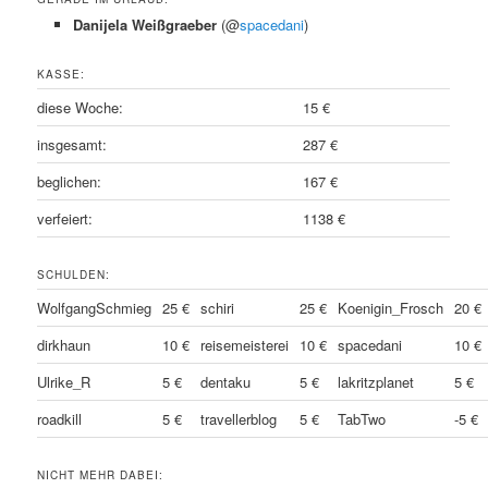
Danijela Weißgraeber
(@
spacedani
)
KASSE:
diese Woche:
15 €
insgesamt:
287 €
beglichen:
167 €
verfeiert:
1138 €
SCHULDEN:
WolfgangSchmieg
25 €
schiri
25 €
Koenigin_Frosch
20 €
dirkhaun
10 €
reisemeisterei
10 €
spacedani
10 €
Ulrike_R
5 €
dentaku
5 €
lakritzplanet
5 €
roadkill
5 €
travellerblog
5 €
TabTwo
-5 €
NICHT MEHR DABEI: