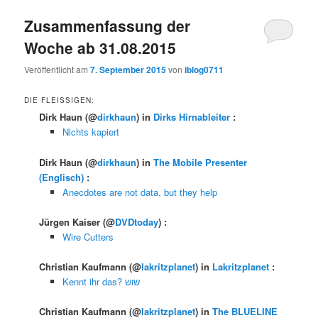
Zusammenfassung der
Woche ab 31.08.2015
Veröffentlicht am
7. September 2015
von
iblog0711
DIE FLEISSIGEN:
Dirk Haun
(@
dirkhaun
) in
Dirks Hirnableiter
:
Nichts kapiert
Dirk Haun
(@
dirkhaun
) in
The Mobile Presenter
(Englisch)
:
Anecdotes are not data, but they help
Jürgen Kaiser
(@
DVDtoday
) :
Wire Cutters
Christian Kaufmann
(@
lakritzplanet
) in
Lakritzplanet
:
Kennt ihr das? שוש
Christian Kaufmann
(@
lakritzplanet
) in
The BLUELINE