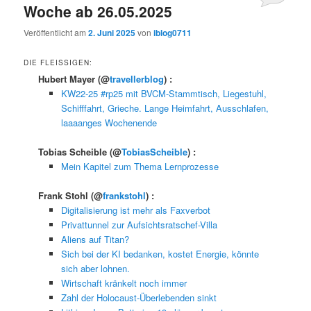
Woche ab 26.05.2025
Veröffentlicht am
2. Juni 2025
von
iblog0711
DIE FLEISSIGEN:
Hubert Mayer
(@
travellerblog
) :
KW22-25 #rp25 mit BVCM-Stammtisch, Liegestuhl,
Schifffahrt, Grieche. Lange Heimfahrt, Ausschlafen,
laaaanges Wochenende
Tobias Scheible
(@
TobiasScheible
) :
Mein Kapitel zum Thema Lernprozesse
Frank Stohl
(@
frankstohl
) :
Digitalisierung ist mehr als Faxverbot
Privattunnel zur Aufsichtsratschef-Villa
Aliens auf Titan?
Sich bei der KI bedanken, kostet Energie, könnte
sich aber lohnen.
Wirtschaft kränkelt noch immer
Zahl der Holocaust-Überlebenden sinkt