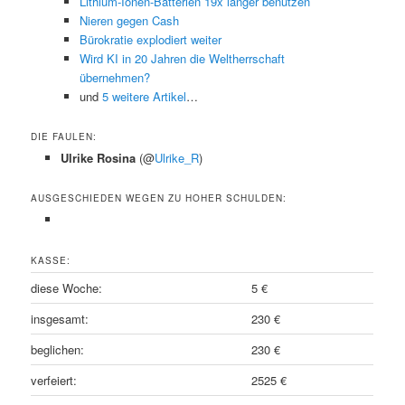
Lithium-Ionen-Batterien 19x länger benutzen
Nieren gegen Cash
Bürokratie explodiert weiter
Wird KI in 20 Jahren die Weltherrschaft
übernehmen?
und
5 weitere Artikel
…
DIE FAULEN:
Ulrike Rosina
(@
Ulrike_R
)
AUSGESCHIEDEN WEGEN ZU HOHER SCHULDEN:
KASSE:
diese Woche:
5 €
insgesamt:
230 €
beglichen:
230 €
verfeiert:
2525 €