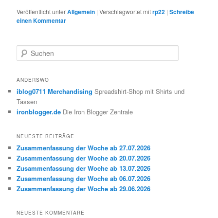
Veröffentlicht unter
Allgemein
|
Verschlagwortet mit
rp22
|
Schreibe
einen Kommentar
S
u
c
h
ANDERSWO
e
iblog0711 Merchandising
Spreadshirt-Shop mit Shirts und
n
Tassen
ironblogger.de
Die Iron Blogger Zentrale
NEUESTE BEITRÄGE
Zusammenfassung der Woche ab 27.07.2026
Zusammenfassung der Woche ab 20.07.2026
Zusammenfassung der Woche ab 13.07.2026
Zusammenfassung der Woche ab 06.07.2026
Zusammenfassung der Woche ab 29.06.2026
NEUESTE KOMMENTARE