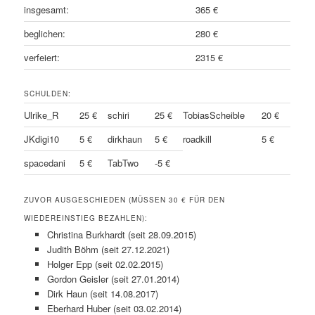
insgesamt:
365 €
beglichen:
280 €
verfeiert:
2315 €
SCHULDEN:
Ulrike_R
25 €
schiri
25 €
TobiasScheible
20 €
JKdigi10
5 €
dirkhaun
5 €
roadkill
5 €
spacedani
5 €
TabTwo
-5 €
ZUVOR AUSGESCHIEDEN (MÜSSEN 30 € FÜR DEN
WIEDEREINSTIEG BEZAHLEN):
Christina Burkhardt (seit 28.09.2015)
Judith Böhm (seit 27.12.2021)
Holger Epp (seit 02.02.2015)
Gordon Geisler (seit 27.01.2014)
Dirk Haun (seit 14.08.2017)
Eberhard Huber (seit 03.02.2014)