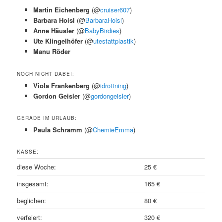
Martin Eichenberg
(@
cruiser607
)
Barbara Hoisl
(@
BarbaraHoisl
)
Anne Häusler
(@
BabyBirdies
)
Ute Klingelhöfer
(@
utestattplastik
)
Manu Röder
NOCH NICHT DABEI:
Viola Frankenberg
(@
idrottning
)
Gordon Geisler
(@
gordongeisler
)
GERADE IM URLAUB:
Paula Schramm
(@
ChemieEmma
)
KASSE:
diese Woche:
25 €
insgesamt:
165 €
beglichen:
80 €
verfeiert:
320 €