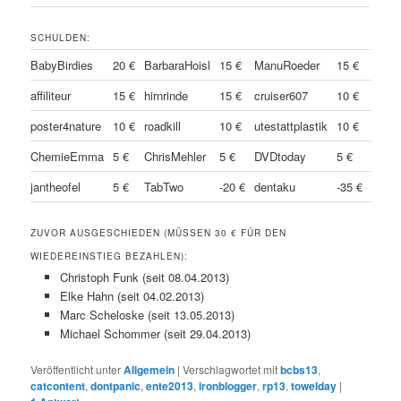
SCHULDEN:
BabyBirdies
20 €
BarbaraHoisl
15 €
ManuRoeder
15 €
affiliteur
15 €
hirnrinde
15 €
cruiser607
10 €
poster4nature
10 €
roadkill
10 €
utestattplastik
10 €
ChemieEmma
5 €
ChrisMehler
5 €
DVDtoday
5 €
jantheofel
5 €
TabTwo
-20 €
dentaku
-35 €
ZUVOR AUSGESCHIEDEN (MÜSSEN 30 € FÜR DEN
WIEDEREINSTIEG BEZAHLEN):
Christoph Funk (seit 08.04.2013)
Elke Hahn (seit 04.02.2013)
Marc Scheloske (seit 13.05.2013)
Michael Schommer (seit 29.04.2013)
Veröffentlicht unter
Allgemein
|
Verschlagwortet mit
bcbs13
,
catcontent
,
dontpanic
,
ente2013
,
ironblogger
,
rp13
,
towelday
|