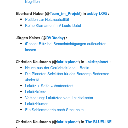
Begriffen
Eberhard Huber
(@
Team_im_Projekt
) in
aebby LOG
:
Petition zur Netzneutralität
Keine Klarnamen in V-Leute-Datei
Jürgen Kaiser
(@
DVDtoday
) :
iPhone: Blitz bei Benachrichtigungen aufleuchten
lassen
Christian Kaufmann
(@
lakritzplanet
) in
Lakritzplanet
:
Neues aus der Gerüchteküche – Berlin
Die Planeten-Selektion für das Barcamp Bodensee
#bcbs13
Lakritz + Seife = #catcontent
Lakritzküsse
Verkostung: Lakritztee vom Lakritzkontor
Lakritzblumen
Ein Schlemmertrip nach Stockholm
Christian Kaufmann
(@
lakritzplanet
) in
The BLUELINE
: