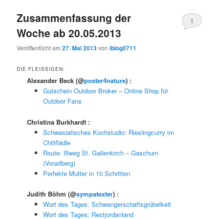
Zusammenfassung der
1
Woche ab 20.05.2013
Veröffentlicht am
27. Mai 2013
von
iblog0711
DIE FLEISSIGEN:
Alexander Beck
(@
poster4nature
) :
Gutschein Outdoor Broker – Online Shop für
Outdoor Fans
Christina Burkhardt
:
Schwasiatisches Kochstudio: Rieslingcurry im
Chiliflädle
Route: Illweg St. Gallenkirch – Gaschurn
(Vorarlberg)
Perfekte Mutter in 10 Schritten
Judith Böhm
(@
sympatexter
) :
Wort des Tages: Schwangerschaftsgrübelkeit
Wort des Tages: Restjordanland