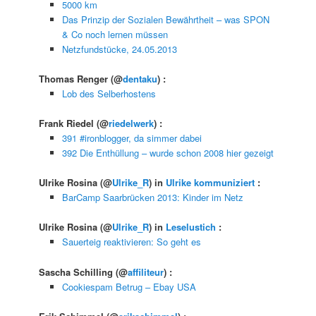
5000 km
Das Prinzip der Sozialen Bewährtheit – was SPON
& Co noch lernen müssen
Netzfundstücke, 24.05.2013
Thomas Renger
(@
dentaku
) :
Lob des Selberhostens
Frank Riedel
(@
riedelwerk
) :
391 #ironblogger, da simmer dabei
392 Die Enthüllung – wurde schon 2008 hier gezeigt
Ulrike Rosina
(@
Ulrike_R
) in
Ulrike kommuniziert
:
BarCamp Saarbrücken 2013: Kinder im Netz
Ulrike Rosina
(@
Ulrike_R
) in
Leselustich
:
Sauerteig reaktivieren: So geht es
Sascha Schilling
(@
affiliteur
) :
Cookiespam Betrug – Ebay USA