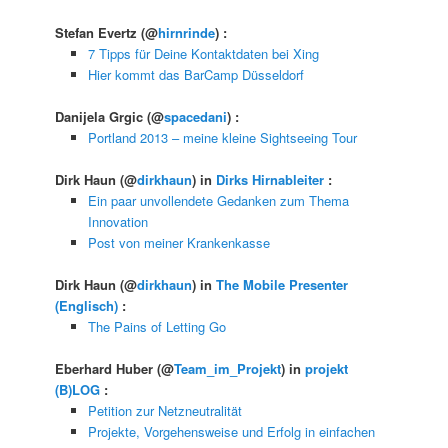
Stefan Evertz
(@
hirnrinde
) :
7 Tipps für Deine Kontaktdaten bei Xing
Hier kommt das BarCamp Düsseldorf
Danijela Grgic
(@
spacedani
) :
Portland 2013 – meine kleine Sightseeing Tour
Dirk Haun
(@
dirkhaun
) in
Dirks Hirnableiter
:
Ein paar unvollendete Gedanken zum Thema
Innovation
Post von meiner Krankenkasse
Dirk Haun
(@
dirkhaun
) in
The Mobile Presenter
(Englisch)
:
The Pains of Letting Go
Eberhard Huber
(@
Team_im_Projekt
) in
projekt
(B)LOG
:
Petition zur Netzneutralität
Projekte, Vorgehensweise und Erfolg in einfachen