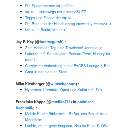
Die Spargelsaison ist eröffnet
#rp13 – Unterwegs mit pixoonaBUZZ
Topps und Flopps der #rp13
Die Ente und der Handtuchtag #towelday #ente2013
Ich so in Berlin; Mai 2013
Jay F. Kay
(@
hoomygumb
) :
Zum Handtuch-Tag eine Towelente! #dontpanic
Lakritze trifft Schokolade: Persian Perry. Hungry for
more?
Currywurst-Verkostung in der FACES Lounge & Bar
Gast in der eigenen Stadt
Mika Kienberger
(@
wunschgeburt
) :
Hysterical Literature-Kunst und Kultur trifft Sex
Franziska Köppe
(@
madiko711
) in
praktisch
Nachhaltig
:
Mobile Kinder-Bibliothek – FaBio, das Bibliobike in
Mannheim
Lächle, atme, gehe langsam. Neu im Kino: SLOW