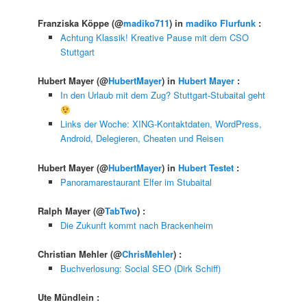
Franziska Köppe
(@
madiko711
) in
madiko Flurfunk
:
Achtung Klassik! Kreative Pause mit dem CSO
Stuttgart
Hubert Mayer
(@
HubertMayer
) in
Hubert Mayer
:
In den Urlaub mit dem Zug? Stuttgart-Stubaital geht
Links der Woche: XING-Kontaktdaten, WordPress,
Android, Delegieren, Cheaten und Reisen
Hubert Mayer
(@
HubertMayer
) in
Hubert Testet
:
Panoramarestaurant Elfer im Stubaital
Ralph Mayer
(@
TabTwo
) :
Die Zukunft kommt nach Brackenheim
Christian Mehler
(@
ChrisMehler
) :
Buchverlosung: Social SEO (Dirk Schiff)
Ute Mündlein
: