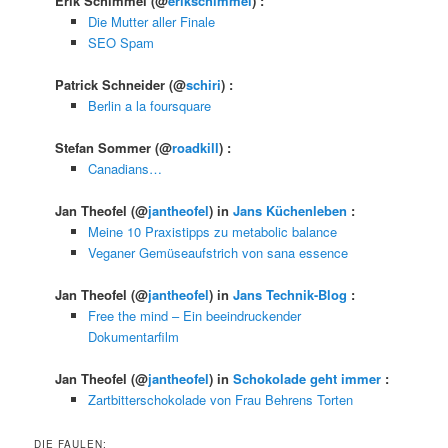
Erik Schimmel
(@
erikschimmel
) :
Die Mutter aller Finale
SEO Spam
Patrick Schneider
(@
schiri
) :
Berlin a la foursquare
Stefan Sommer
(@
roadkill
) :
Canadians…
Jan Theofel
(@
jantheofel
) in
Jans Küchenleben
:
Meine 10 Praxistipps zu metabolic balance
Veganer Gemüseaufstrich von sana essence
Jan Theofel
(@
jantheofel
) in
Jans Technik-Blog
:
Free the mind – Ein beeindruckender
Dokumentarfilm
Jan Theofel
(@
jantheofel
) in
Schokolade geht immer
:
Zartbitterschokolade von Frau Behrens Torten
DIE FAULEN: