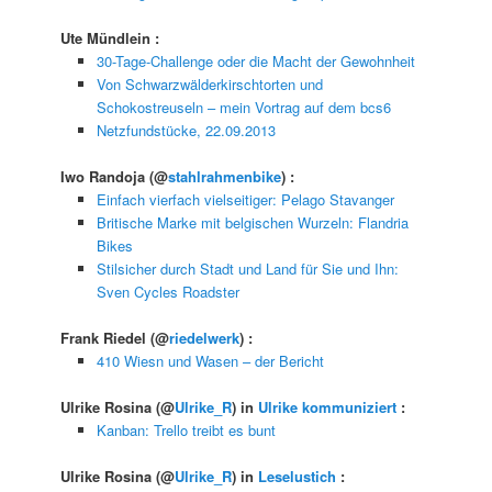
Ute Mündlein
:
30-Tage-Challenge oder die Macht der Gewohnheit
Von Schwarzwälderkirschtorten und
Schokostreuseln – mein Vortrag auf dem bcs6
Netzfundstücke, 22.09.2013
Iwo Randoja
(@
stahlrahmenbike
) :
Einfach vierfach vielseitiger: Pelago Stavanger
Britische Marke mit belgischen Wurzeln: Flandria
Bikes
Stilsicher durch Stadt und Land für Sie und Ihn:
Sven Cycles Roadster
Frank Riedel
(@
riedelwerk
) :
410 Wiesn und Wasen – der Bericht
Ulrike Rosina
(@
Ulrike_R
) in
Ulrike kommuniziert
:
Kanban: Trello treibt es bunt
Ulrike Rosina
(@
Ulrike_R
) in
Leselustich
: