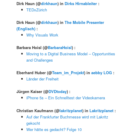
Dirk Haun
(@
dirkhaun
) in
Dirks Hirnableiter
:
TEDxZürich
Dirk Haun
(@
dirkhaun
) in
The Mobile Presenter
(Englisch)
:
Why Visuals Work
Barbara Hoisl
(@
BarbaraHoisl
) :
Moving to a Digital Business Model – Opportunities
and Challenges
Eberhard Huber
(@
Team_im_Projekt
) in
aebby LOG
:
Länder der Freiheit
Jürgen Kaiser
(@
DVDtoday
) :
iPhone 5s – Ein Schnelltest der Videokamera
Christian Kaufmann
(@
lakritzplanet
) in
Lakritzplanet
:
Auf der Frankfurter Buchmesse wird mit Lakritz
gekocht
Wer hätte es gedacht? Folge 10