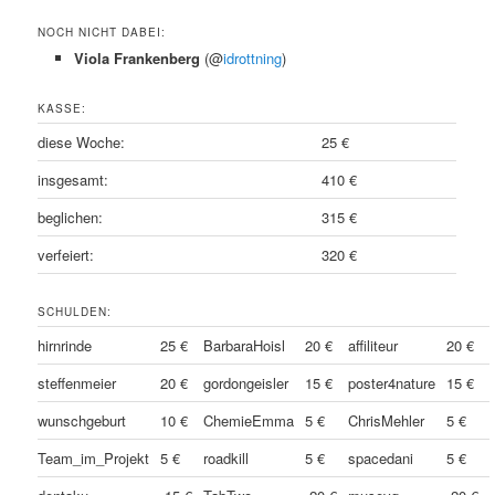
NOCH NICHT DABEI:
Viola Frankenberg
(@
idrottning
)
KASSE:
diese Woche:
25 €
insgesamt:
410 €
beglichen:
315 €
verfeiert:
320 €
SCHULDEN:
hirnrinde
25 €
BarbaraHoisl
20 €
affiliteur
20 €
steffenmeier
20 €
gordongeisler
15 €
poster4nature
15 €
wunschgeburt
10 €
ChemieEmma
5 €
ChrisMehler
5 €
Team_im_Projekt
5 €
roadkill
5 €
spacedani
5 €