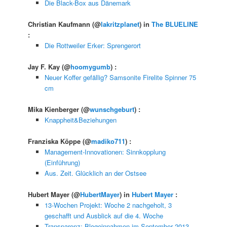
Die Black-Box aus Dänemark
Christian Kaufmann
(@
lakritzplanet
) in
The BLUELINE
:
Die Rottweiler Erker: Sprengerort
Jay F. Kay
(@
hoomygumb
) :
Neuer Koffer gefällig? Samsonite Firelite Spinner 75
cm
Mika Kienberger
(@
wunschgeburt
) :
Knappheit&Beziehungen
Franziska Köppe
(@
madiko711
) :
Management-Innovationen: Sinnkopplung
(Einführung)
Aus. Zeit. Glücklich an der Ostsee
Hubert Mayer
(@
HubertMayer
) in
Hubert Mayer
:
13-Wochen Projekt: Woche 2 nachgeholt, 3
geschafft und Ausblick auf die 4. Woche
Transparenz: Blogeinnahmen im September 2013 –