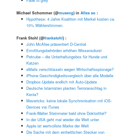
Fade to grey
Michael Schommer
(@
musevg
) in
Alles so
:
Hypothese: 4 Jahre Koalition mit Merkel kosten ca.
10% Wählerstimmen.
Frank Stohl
(@
frankstohl
) :
John McAfee präsentiert D-Central
Ermittlungsbehörden erhöhen Wissensdurst
Petcube – die Unterhaltungsbox für Hunde und
Katzen
eMails verschlüsseln wegen Wirtschaftsspionage?
iPhone Geschindigkeitsvergleich über alle Modelle
Dropbox-Update endlich mit Auto-Update
Deutsche Islamisten planten Terroranschlag in
Kenia?
Mavericks: keine lokale Synchronisation mit iOS-
Devices via iTunes
Frank-Walter Steinmeier bald ohne Doktortitel?
In der USA geht mal wieder die Welt unter
Apple ist wertvollste Marke der Welt
Die Sache mit dem einheitlichen Stecker von