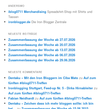
h
ANDERSWO
e
iblog0711 Merchandising
Spreadshirt-Shop mit Shirts und
n
Tassen
ironblogger.de
Die Iron Blogger Zentrale
NEUESTE BEITRÄGE
Zusammenfassung der Woche ab 27.07.2026
Zusammenfassung der Woche ab 20.07.2026
Zusammenfassung der Woche ab 13.07.2026
Zusammenfassung der Woche ab 06.07.2026
Zusammenfassung der Woche ab 29.06.2026
NEUESTE KOMMENTARE
Dentaku » Mit den Iron Bloggern im Ciba Mato
zu
Auf zum
fünften #iblog0711-Treffen
Ironblogging Stuttgart, Feed-up Nr. 5 - Dirks Hirnableiter
zu
Auf zum fünften #iblog0711-Treffen
Fabian Neidhardt
zu
Auf zum fünften #iblog0711-Treffen
Dentaku » Zeichen dass ich mehr bloggen sollte: ich bin
bei…
zu
Zusammenfassung der Woche ab 15.06.2015