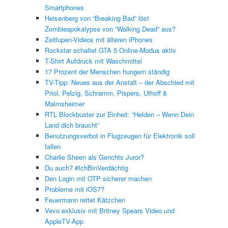
Smartphones
Heisenberg von “Breaking Bad” löst
Zombieapokalypse von “Walking Dead” aus?
Zeitlupen-Videos mit älteren iPhones
Rockstar schaltet GTA 5 Online-Modus aktiv
T-Shirt Aufdruck mit Waschmittel
17 Prozent der Menschen hungern ständig
TV-Tipp: Neues aus der Anstalt – der Abschied mit
Priol, Pelzig, Schramm, Pispers, Uthoff &
Malmsheimer
RTL Blockbuster zur Einheit: “Helden – Wenn Dein
Land dich braucht”
Benutzungsverbot in Flugzeugen für Elektronik soll
fallen
Charlie Sheen als Gerichts Juror?
Du auch? #IchBinVerdächtig
Den Login mit OTP sicherer machen
Probleme mit iOS7?
Feuermann rettet Kätzchen
Vevo exklusiv mit Britney Spears Video und
AppleTV-App