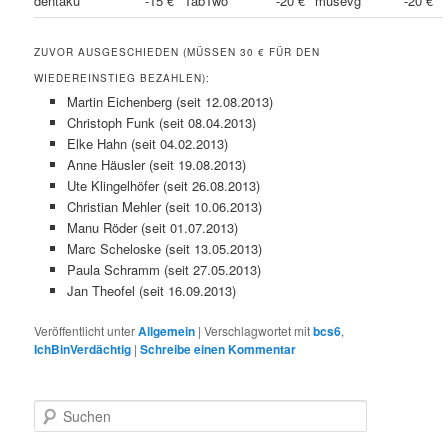
dentaku
-15 €
TabTwo
-20 €
musevg
-20 €
ZUVOR AUSGESCHIEDEN (MÜSSEN 30 € FÜR DEN
WIEDEREINSTIEG BEZAHLEN):
Martin Eichenberg (seit 12.08.2013)
Christoph Funk (seit 08.04.2013)
Elke Hahn (seit 04.02.2013)
Anne Häusler (seit 19.08.2013)
Ute Klingelhöfer (seit 26.08.2013)
Christian Mehler (seit 10.06.2013)
Manu Röder (seit 01.07.2013)
Marc Scheloske (seit 13.05.2013)
Paula Schramm (seit 27.05.2013)
Jan Theofel (seit 16.09.2013)
Veröffentlicht unter
Allgemein
|
Verschlagwortet mit
bcs6
,
IchBinVerdächtig
|
Schreibe einen Kommentar
S
u
c