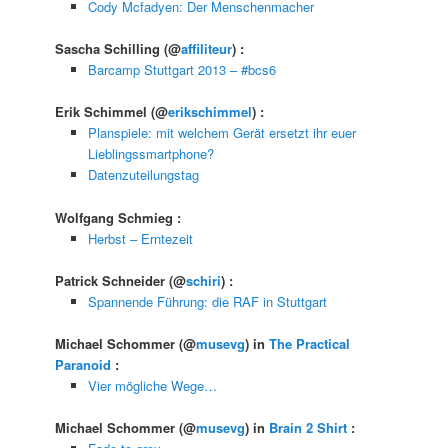
Cody Mcfadyen: Der Menschenmacher
Sascha Schilling
(@
affiliteur
) :
Barcamp Stuttgart 2013 – #bcs6
Erik Schimmel
(@
erikschimmel
) :
Planspiele: mit welchem Gerät ersetzt ihr euer
Lieblingssmartphone?
Datenzuteilungstag
Wolfgang Schmieg
:
Herbst – Erntezeit
Patrick Schneider
(@
schiri
) :
Spannende Führung: die RAF in Stuttgart
Michael Schommer
(@
musevg
) in
The Practical
Paranoid
:
Vier mögliche Wege…
Michael Schommer
(@
musevg
) in
Brain 2 Shirt
: