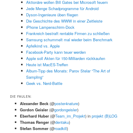
Aktionäre wollen Bill Gates bei Microsoft feuern
Jede Menge Schadprogramme für Android
Dyson-Ingenieure üben fliegen
Die Geschichte des WWW in einer Zeitleiste
iPhone Lampenschirm-Dock
Frankreich bestraft rentable Firmen zu schließen
Samsung schummelt mal wieder beim Benchmark
Apfelkind vs. Apple
Facebook-Party kann teuer werden
Apple soll Akten für 150-Milliarden rückkaufen
Heute ist MacES-Treffen
Album-Tipp des Monats: Parov Stelar “The Art of
Sampling”
Geek vs. Nerd-Battle
DIE FAULEN:
Alexander Beck
(@
poster4nature
)
Gordon Geisler
(@
gordongeisler
)
Eberhard Huber
(@
Team_im_Projekt
) in
projekt (B)LOG
Thomas Renger
(@
dentaku
)
Stefan Sommer
(@
roadkill
)