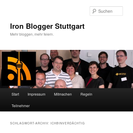
Zum
Zum
primären
sekundären
Such
Inhalt
Inhalt
springen
springen
Iron Blogger Stuttgart
Mehr bloggen, mehr feiern.
Hauptmenü
Start
Impressum
Mitmachen
Regeln
Teilnehmer
SCHLAGWORT-ARCHIV:
ICHBINVERDÄCHTIG