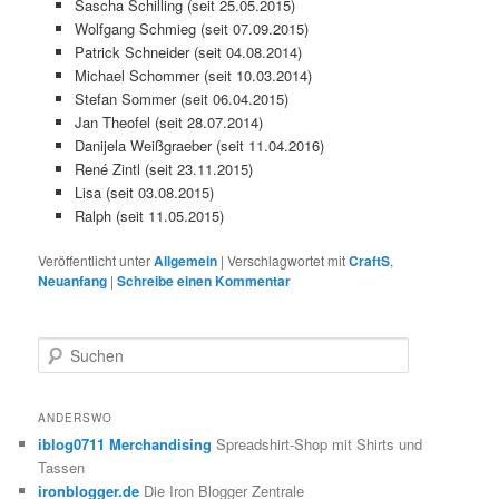
Sascha Schilling (seit 25.05.2015)
Wolfgang Schmieg (seit 07.09.2015)
Patrick Schneider (seit 04.08.2014)
Michael Schommer (seit 10.03.2014)
Stefan Sommer (seit 06.04.2015)
Jan Theofel (seit 28.07.2014)
Danijela Weißgraeber (seit 11.04.2016)
René Zintl (seit 23.11.2015)
Lisa (seit 03.08.2015)
Ralph (seit 11.05.2015)
Veröffentlicht unter
Allgemein
|
Verschlagwortet mit
CraftS
,
Neuanfang
|
Schreibe einen Kommentar
S
u
c
h
ANDERSWO
e
iblog0711 Merchandising
Spreadshirt-Shop mit Shirts und
n
Tassen
ironblogger.de
Die Iron Blogger Zentrale