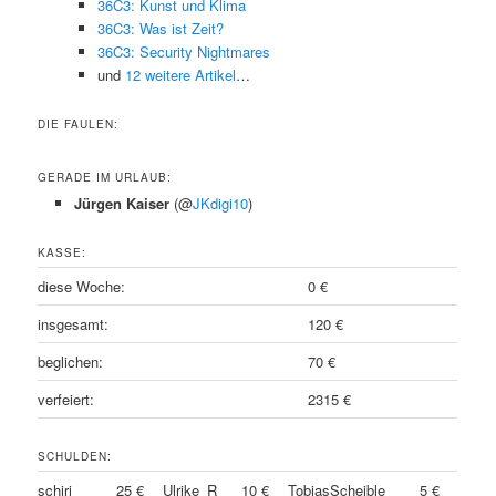
36C3: Kunst und Klima
36C3: Was ist Zeit?
36C3: Security Nightmares
und
12 weitere Artikel
…
DIE FAULEN:
GERADE IM URLAUB:
Jürgen Kaiser
(@
JKdigi10
)
KASSE:
diese Woche:
0 €
insgesamt:
120 €
beglichen:
70 €
verfeiert:
2315 €
SCHULDEN:
schiri
25 €
Ulrike_R
10 €
TobiasScheible
5 €