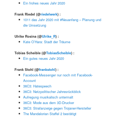
Ein frohes neues Jahr 2020
Frank Riedel
(@
riedelwerk
) :
1011 das Jahr 2020 mit #Neuanfang – Planung und
die Umsetzung
Ulrike Rosina
(@
Ulrike_R
) :
Kate O’Hara: Stadt der Träume
Tobias Scheible
(@
TobiasScheible
) :
Ein gutes neues Jahr 2020
Frank Stohl
(@
frankstohl
) :
Facebook-Messenger nur noch mit Facebook-
Account
36C3: Hatespeech
36C3: Netzpolitischer Jahresrückblick
Aufregung musikalisch untermalt
36C3: Mode aus dem 3D-Drucker
36C3: Strafanzeige gegen Trojaner-Hersteller
The Mandalorian Staffel 2 bestätigt