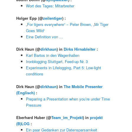
Wort des Tages: Mitarbreiter
Holger Epp
(@
zeilentiger
) :
„For tigers everywhere“ − Peter Brown, „Mr Tiger
Goes Wild“
Eine Definition von …
Dirk Haun
(@
dirkhaun
) in
Dirks Hirnableiter
:
Karl Bartos in den Wagenhallen
Ironblogging Stuttgart, Feed-up Nr. 3
Experiments in Lifelogging, Part 5: Low-light
conditions
Dirk Haun
(@
dirkhaun
) in
The Mobile Presenter
(Englisch)
:
Preparing a Presentation when you’re under Time
Pressure
Eberhard Huber
(@
Team_im_Projekt
) in
projekt
(B)LOG
:
Ein paar Gedanken zur Datensparsamkeit