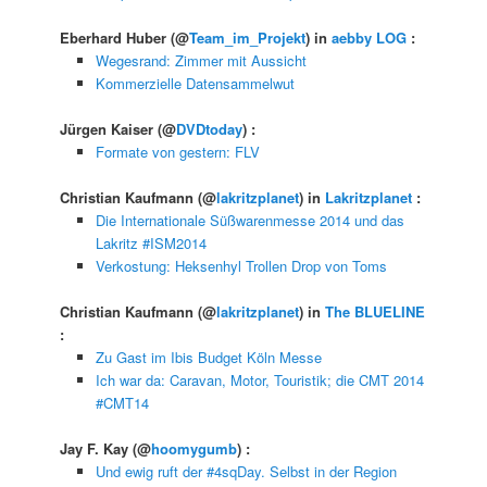
Eberhard Huber
(@
Team_im_Projekt
) in
aebby LOG
:
Wegesrand: Zimmer mit Aussicht
Kommerzielle Datensammelwut
Jürgen Kaiser
(@
DVDtoday
) :
Formate von gestern: FLV
Christian Kaufmann
(@
lakritzplanet
) in
Lakritzplanet
:
Die Internationale Süßwarenmesse 2014 und das
Lakritz #ISM2014
Verkostung: Heksenhyl Trollen Drop von Toms
Christian Kaufmann
(@
lakritzplanet
) in
The BLUELINE
:
Zu Gast im Ibis Budget Köln Messe
Ich war da: Caravan, Motor, Touristik; die CMT 2014
#CMT14
Jay F. Kay
(@
hoomygumb
) :
Und ewig ruft der #4sqDay. Selbst in der Region