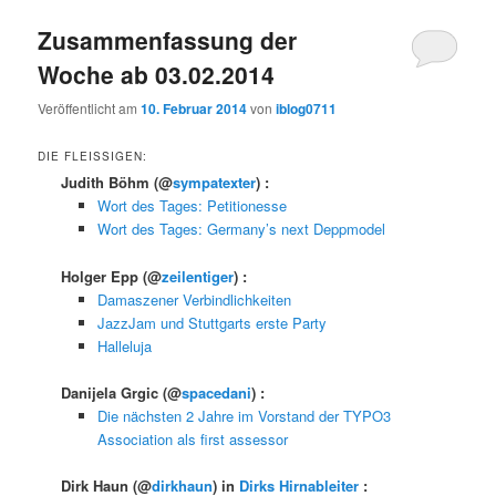
Zusammenfassung der
Woche ab 03.02.2014
Veröffentlicht am
10. Februar 2014
von
iblog0711
DIE FLEISSIGEN:
Judith Böhm
(@
sympatexter
) :
Wort des Tages: Petitionesse
Wort des Tages: Germany’s next Deppmodel
Holger Epp
(@
zeilentiger
) :
Damaszener Verbindlichkeiten
JazzJam und Stuttgarts erste Party
Halleluja
Danijela Grgic
(@
spacedani
) :
Die nächsten 2 Jahre im Vorstand der TYPO3
Association als first assessor
Dirk Haun
(@
dirkhaun
) in
Dirks Hirnableiter
: