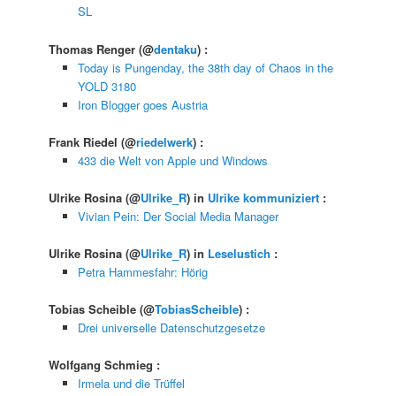
SL
Thomas Renger
(@
dentaku
) :
Today is Pungenday, the 38th day of Chaos in the
YOLD 3180
Iron Blogger goes Austria
Frank Riedel
(@
riedelwerk
) :
433 die Welt von Apple und Windows
Ulrike Rosina
(@
Ulrike_R
) in
Ulrike kommuniziert
:
Vivian Pein: Der Social Media Manager
Ulrike Rosina
(@
Ulrike_R
) in
Leselustich
:
Petra Hammesfahr: Hörig
Tobias Scheible
(@
TobiasScheible
) :
Drei universelle Datenschutzgesetze
Wolfgang Schmieg
:
Irmela und die Trüffel