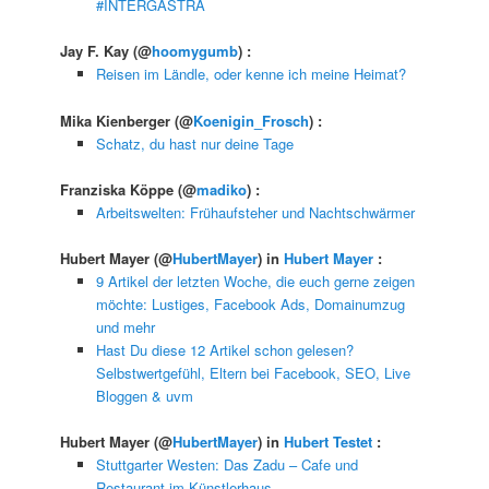
#INTERGASTRA
Jay F. Kay
(@
hoomygumb
) :
Reisen im Ländle, oder kenne ich meine Heimat?
Mika Kienberger
(@
Koenigin_Frosch
) :
Schatz, du hast nur deine Tage
Franziska Köppe
(@
madiko
) :
Arbeitswelten: Frühaufsteher und Nachtschwärmer
Hubert Mayer
(@
HubertMayer
) in
Hubert Mayer
:
9 Artikel der letzten Woche, die euch gerne zeigen
möchte: Lustiges, Facebook Ads, Domainumzug
und mehr
Hast Du diese 12 Artikel schon gelesen?
Selbstwertgefühl, Eltern bei Facebook, SEO, Live
Bloggen & uvm
Hubert Mayer
(@
HubertMayer
) in
Hubert Testet
:
Stuttgarter Westen: Das Zadu – Cafe und
Restaurant im Künstlerhaus