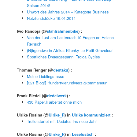
Saison 2014!
Unwort des Jahres 2014 – Kategorie Business
Netzfundstücke 19.01.2014
Iwo Randoja
(@
stahlrahmenbike
) :
Von der Lust am Lastenrad: 10 Fragen an Helena
Reinsch
(N)irgendwo in Afrika: Bilenky Le Petit Graveleur
Sportliches Dreiergespann: Troica Cycles
Thomas Renger
(@
dentaku
) :
Meine Lieblingstasse
[321 Blog!] Hundertvierundvierzigkommaneun
Frank Riedel
(@
riedelwerk
) :
430 Paper.li arbeitet ohne mich
Ulrike Rosina
(@
Ulrike_R
) in
Ulrike kommuniziert
:
Trello startet mit Updates ins neue Jahr
Ulrike Rosina
(@
Ulrike_R
) in
Leselustich
: