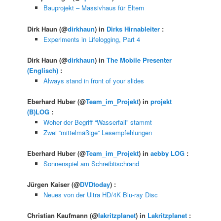
Bauprojekt – Massivhaus für Eltern
Dirk Haun
(@
dirkhaun
) in
Dirks Hirnableiter
:
Experiments in Lifelogging, Part 4
Dirk Haun
(@
dirkhaun
) in
The Mobile Presenter
(Englisch)
:
Always stand in front of your slides
Eberhard Huber
(@
Team_im_Projekt
) in
projekt
(B)LOG
:
Woher der Begriff “Wasserfall” stammt
Zwei “mittelmäßige” Lesempfehlungen
Eberhard Huber
(@
Team_im_Projekt
) in
aebby LOG
:
Sonnenspiel am Schreibtischrand
Jürgen Kaiser
(@
DVDtoday
) :
Neues von der Ultra HD/4K Blu-ray Disc
Christian Kaufmann
(@
lakritzplanet
) in
Lakritzplanet
: