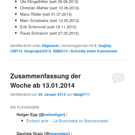
Ute Klingelhöfer (seit 26.08.2013)
Christian Mehler (seit 10.06.2013)
Manu Röder (seit 01.07.2013)
Marc Scheloske (seit 13.05.2013)
Erik Schimmel (seit 18.11.2013)
Paula Schramm (seit 27.05.2013)
Veröffentlicht unter
Allgemein
|
Verschlagwortet mit
3
,
4sqDay
,
CMT14
,
fotoprojekt2014
,
ISM2014
|
Schreibe einen Kommentar
Zusammenfassung der
Woche ab 13.01.2014
Veröffentlicht am
20. Januar 2014
von
iblog0711
DIE FLEISSIGEN:
Holger Epp
(@
zeilentiger
) :
Einfach echt − La Bruschetta im Bohnenviertel
Danijela Grgic
(@
spacedani
) :