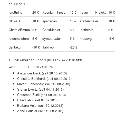
SCHULDEN:
idrottning
20 €
Koenigin_Frosch
15 €
Team_im_Projekt
10 €
Ulrike_R
10 €
spacedani
10 €
steffenmeier
10 €
ChemieEmma
5 €
ChrisMehler
5 €
jantheofel
5 €
reisemeisterei
5 €
sympatexter
5 €
musevg
-5 €
dentaku
-10 €
TabTwo
-20 €
ZUVOR AUSGESCHIEDEN (MÜSSEN 30 € FÜR DEN
WIEDEREINSTIEG BEZAHLEN):
Alexander Beck (seit 28.10.2013)
Christina Burkhardt (seit 09.12.2013)
Martin Eichenberg (seit 12.08.2013)
Stefan Evertz (seit 04.11.2013)
Christoph Funk (seit 08.04.2013)
Elke Hahn (seit 04.02.2013)
Barbara Hoisl (seit 30.12.2013)
Anne Häusler (seit 19.08.2013)