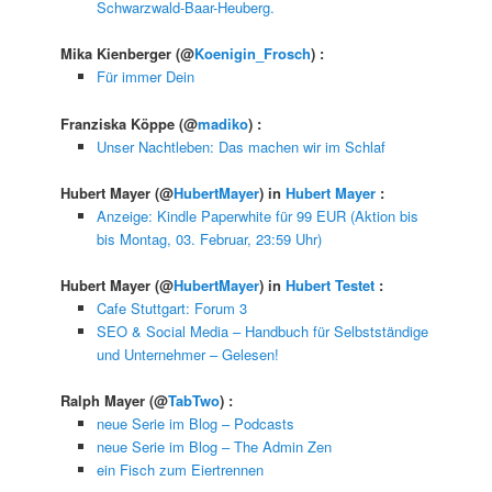
Schwarzwald-Baar-Heuberg.
Mika Kienberger
(@
Koenigin_Frosch
) :
Für immer Dein
Franziska Köppe
(@
madiko
) :
Unser Nachtleben: Das machen wir im Schlaf
Hubert Mayer
(@
HubertMayer
) in
Hubert Mayer
:
Anzeige: Kindle Paperwhite für 99 EUR (Aktion bis
bis Montag, 03. Februar, 23:59 Uhr)
Hubert Mayer
(@
HubertMayer
) in
Hubert Testet
:
Cafe Stuttgart: Forum 3
SEO & Social Media – Handbuch für Selbstständige
und Unternehmer – Gelesen!
Ralph Mayer
(@
TabTwo
) :
neue Serie im Blog – Podcasts
neue Serie im Blog – The Admin Zen
ein Fisch zum Eiertrennen