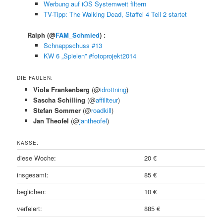
Werbung auf iOS Systemweit filtern
TV-Tipp: The Walking Dead, Staffel 4 Teil 2 startet
Ralph
(@
FAM_Schmied
) :
Schnappschuss #13
KW 6 „Spielen” #fotoprojekt2014
DIE FAULEN:
Viola Frankenberg
(@
idrottning
)
Sascha Schilling
(@
affiliteur
)
Stefan Sommer
(@
roadkill
)
Jan Theofel
(@
jantheofel
)
KASSE:
diese Woche:
20 €
insgesamt:
85 €
beglichen:
10 €
verfeiert:
885 €