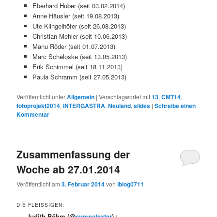
Eberhard Huber (seit 03.02.2014)
Anne Häusler (seit 19.08.2013)
Ute Klingelhöfer (seit 26.08.2013)
Christian Mehler (seit 10.06.2013)
Manu Röder (seit 01.07.2013)
Marc Scheloske (seit 13.05.2013)
Erik Schimmel (seit 18.11.2013)
Paula Schramm (seit 27.05.2013)
Veröffentlicht unter
Allgemein
|
Verschlagwortet mit
13
,
CMT14
,
fotoprojekt2014
,
INTERGASTRA
,
Neuland
,
slides
|
Schreibe einen
Kommentar
Zusammenfassung der
Woche ab 27.01.2014
Veröffentlicht am
3. Februar 2014
von
iblog0711
DIE FLEISSIGEN:
Judith Böhm
(@
sympatexter
) :