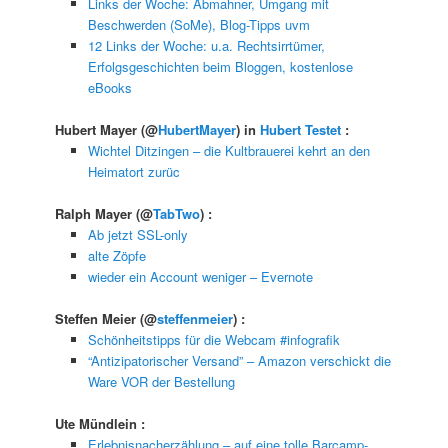
Links der Woche: Abmahner, Umgang mit
Beschwerden (SoMe), Blog-Tipps uvm
12 Links der Woche: u.a. Rechtsirrtümer,
Erfolgsgeschichten beim Bloggen, kostenlose
eBooks
Hubert Mayer
(@
HubertMayer
) in
Hubert Testet
:
Wichtel Ditzingen – die Kultbrauerei kehrt an den
Heimatort zurüc
Ralph Mayer
(@
TabTwo
) :
Ab jetzt SSL-only
alte Zöpfe
wieder ein Account weniger – Evernote
Steffen Meier
(@
steffenmeier
) :
Schönheitstipps für die Webcam #infografik
“Antizipatorischer Versand” – Amazon verschickt die
Ware VOR der Bestellung
Ute Mündlein
:
Erlebnisnacherzählung – auf eine tolle Barcamp-