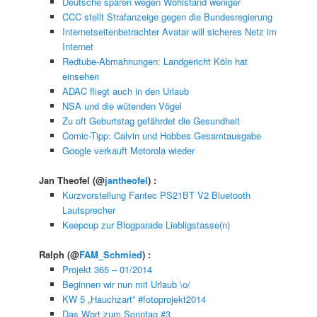
Deutsche sparen wegen Wohlstand weniger
CCC stellt Strafanzeige gegen die Bundesregierung
Internetseitenbetrachter Avatar will sicheres Netz im
Internet
Redtube-Abmahnungen: Landgericht Köln hat
einsehen
ADAC fliegt auch in den Urlaub
NSA und die wütenden Vögel
Zu oft Geburtstag gefährdet die Gesundheit
Comic-Tipp: Calvin und Hobbes Gesamtausgabe
Google verkauft Motorola wieder
Jan Theofel
(@
jantheofel
) :
Kurzvorstellung Fantec PS21BT V2 Bluetooth
Lautsprecher
Keepcup zur Blogparade Liebligstasse(n)
Ralph
(@
FAM_Schmied
) :
Projekt 365 – 01/2014
Beginnen wir nun mit Urlaub \o/
KW 5 „Hauchzart” #fotoprojekt2014
Das Wort zum Sonntag #3