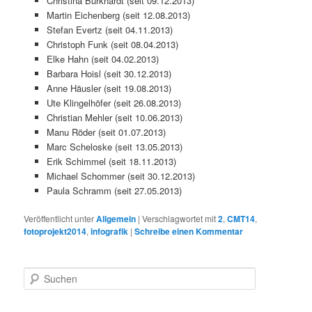
Christina Burkhardt (seit 09.12.2013)
Martin Eichenberg (seit 12.08.2013)
Stefan Evertz (seit 04.11.2013)
Christoph Funk (seit 08.04.2013)
Elke Hahn (seit 04.02.2013)
Barbara Hoisl (seit 30.12.2013)
Anne Häusler (seit 19.08.2013)
Ute Klingelhöfer (seit 26.08.2013)
Christian Mehler (seit 10.06.2013)
Manu Röder (seit 01.07.2013)
Marc Scheloske (seit 13.05.2013)
Erik Schimmel (seit 18.11.2013)
Michael Schommer (seit 30.12.2013)
Paula Schramm (seit 27.05.2013)
Veröffentlicht unter
Allgemein
|
Verschlagwortet mit
2
,
CMT14
,
fotoprojekt2014
,
infografik
|
Schreibe einen Kommentar
S
u
c