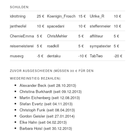
SCHULDEN:
idrottning
25 €
Koenigin_Frosch
15 €
Ulrike_R
10 €
jantheofel
10 €
spacedani
10 €
steffenmeier
10 €
ChemieEmma
5 €
ChrisMehler
5 €
affiliteur
5 €
reisemeisterei
5 €
roadkill
5 €
sympatexter
5 €
musevg
-5 €
dentaku
-10 €
TabTwo
-20 €
ZUVOR AUSGESCHIEDEN (MÜSSEN 30 € FÜR DEN
WIEDEREINSTIEG BEZAHLEN):
Alexander Beck (seit 28.10.2013)
Christina Burkhardt (seit 09.12.2013)
Martin Eichenberg (seit 12.08.2013)
Stefan Evertz (seit 04.11.2013)
Christoph Funk (seit 08.04.2013)
Gordon Geisler (seit 27.01.2014)
Elke Hahn (seit 04.02.2013)
Barbara Hoisl (seit 30.12.2013)