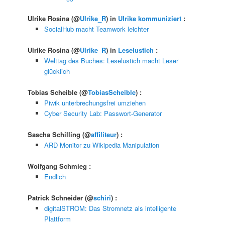
Ulrike Rosina
(@
Ulrike_R
) in
Ulrike kommuniziert
:
SocialHub macht Teamwork leichter
Ulrike Rosina
(@
Ulrike_R
) in
Leselustich
:
Welttag des Buches: Leselustich macht Leser
glücklich
Tobias Scheible
(@
TobiasScheible
) :
Piwik unterbrechungsfrei umziehen
Cyber Security Lab: Passwort-Generator
Sascha Schilling
(@
affiliteur
) :
ARD Monitor zu Wikipedia Manipulation
Wolfgang Schmieg
:
Endlich
Patrick Schneider
(@
schiri
) :
digitalSTROM: Das Stromnetz als intelligente
Plattform