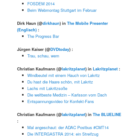
FOSDEM 2014
Beim Webmontag Stuttgart im Februar
Dirk Haun
(@
dirkhaun
) in
The Mobile Presenter
(Englisch)
:
The Progress Bar
Jürgen Kaiser
(@
DVDtoday
) :
Trau, schau, wem
Christian Kaufmann
(@
lakritzplanet
) in
Lakritzplanet
:
Windbeutel mit einem Hauch von Lakritz
Du hast die Haare schön, mit Lakritz
Lachs mit Lakritzsoße
Die weltbeste Medizin – Karlsson vom Dach
Entspannungsvideo für Konfekt-Fans
Christian Kaufmann
(@
lakritzplanet
) in
The BLUELINE
:
Mal angeschaut: der ADAC Postbus #CMT14
Die INTERGASTRA 2014: ein Streifzug