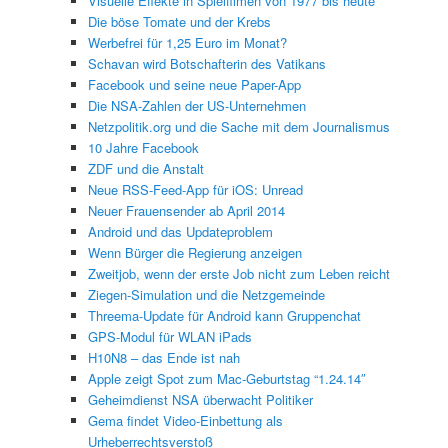
Visuelle Effekte in Spielfilmen von 1977 bis heute
Die böse Tomate und der Krebs
Werbefrei für 1,25 Euro im Monat?
Schavan wird Botschafterin des Vatikans
Facebook und seine neue Paper-App
Die NSA-Zahlen der US-Unternehmen
Netzpolitik.org und die Sache mit dem Journalismus
10 Jahre Facebook
ZDF und die Anstalt
Neue RSS-Feed-App für iOS: Unread
Neuer Frauensender ab April 2014
Android und das Updateproblem
Wenn Bürger die Regierung anzeigen
Zweitjob, wenn der erste Job nicht zum Leben reicht
Ziegen-Simulation und die Netzgemeinde
Threema-Update für Android kann Gruppenchat
GPS-Modul für WLAN iPads
H10N8 – das Ende ist nah
Apple zeigt Spot zum Mac-Geburtstag “1.24.14″
Geheimdienst NSA überwacht Politiker
Gema findet Video-Einbettung als
Urheberrechtsverstoß