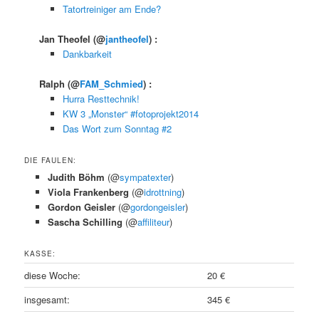
Tatortreiniger am Ende?
Jan Theofel
(@
jantheofel
) :
Dankbarkeit
Ralph
(@
FAM_Schmied
) :
Hurra Resttechnik!
KW 3 „Monster“ #fotoprojekt2014
Das Wort zum Sonntag #2
DIE FAULEN:
Judith Böhm
(@
sympatexter
)
Viola Frankenberg
(@
idrottning
)
Gordon Geisler
(@
gordongeisler
)
Sascha Schilling
(@
affiliteur
)
KASSE:
diese Woche:
20 €
insgesamt:
345 €