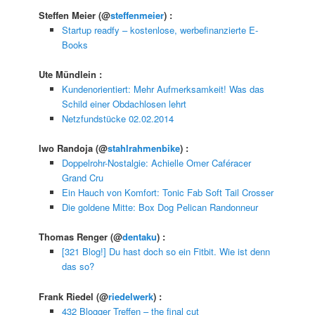
Steffen Meier
(@
steffenmeier
) :
Startup readfy – kostenlose, werbefinanzierte E-
Books
Ute Mündlein
:
Kundenorientiert: Mehr Aufmerksamkeit! Was das
Schild einer Obdachlosen lehrt
Netzfundstücke 02.02.2014
Iwo Randoja
(@
stahlrahmenbike
) :
Doppelrohr-Nostalgie: Achielle Omer Caféracer
Grand Cru
Ein Hauch von Komfort: Tonic Fab Soft Tail Crosser
Die goldene Mitte: Box Dog Pelican Randonneur
Thomas Renger
(@
dentaku
) :
[321 Blog!] Du hast doch so ein Fitbit. Wie ist denn
das so?
Frank Riedel
(@
riedelwerk
) :
432 Blogger Treffen – the final cut