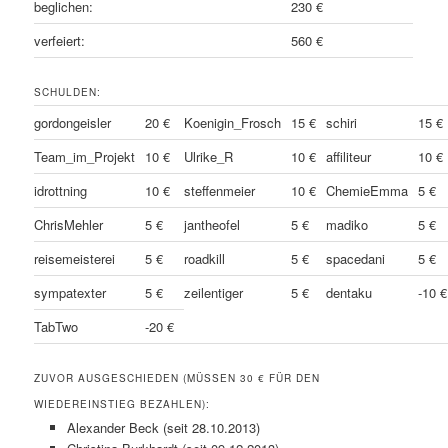
beglichen:
230 €
verfeiert:
560 €
SCHULDEN:
gordongeisler
20 €
Koenigin_Frosch
15 €
schiri
15 €
Team_im_Projekt
10 €
Ulrike_R
10 €
affiliteur
10 €
idrottning
10 €
steffenmeier
10 €
ChemieEmma
5 €
ChrisMehler
5 €
jantheofel
5 €
madiko
5 €
reisemeisterei
5 €
roadkill
5 €
spacedani
5 €
sympatexter
5 €
zeilentiger
5 €
dentaku
-10 €
TabTwo
-20 €
ZUVOR AUSGESCHIEDEN (MÜSSEN 30 € FÜR DEN
WIEDEREINSTIEG BEZAHLEN):
Alexander Beck (seit 28.10.2013)