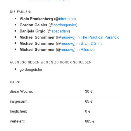
DIE FAULEN:
Viola Frankenberg
(@
idrottning
)
Gordon Geisler
(@
gordongeisler
)
Danijela Grgic
(@
spacedani
)
Michael Schommer
(@
musevg
) in
The Practical Paranoid
Michael Schommer
(@
musevg
) in
Brain 2 Shirt
Michael Schommer
(@
musevg
) in
Alles so
AUSGESCHIEDEN WEGEN ZU HOHER SCHULDEN:
gordongeisler
KASSE:
diese Woche:
30 €
insgesamt:
65 €
beglichen:
0 €
verfeiert:
885 €