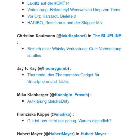
Lakritz auf der #CMT14
Verkostung: Heksenhyl Weerwolven Drop von Toms
Vor Ort: Karstadt, Bielefeld
HARIBO, Rassismus und der Skipper Mix
Christian Kaufmann
(@
lakritzplanet
) in
The BLUELINE
:
Besuch einer Whisky-Verkostung: Gute Vorbereitung
ist alles
Jay F. Kay
(@
hoomygumb
) :
Thermodo, das Thermometer-Gadget für
Smartphone und Tablet
Mika Kienberger
(@
Koenigin_Frosch
) :
Aufklärung Quick&Dirty
Franziska Köppe
(@
madiko
) :
Gut ist uns nicht gut genug. Warum eigentlich?
Hubert Mayer
(@
HubertMayer
) in
Hubert Mayer
: