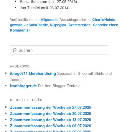
Paula Schramm (seit 27.05.2013)
Jan Theofel (seit 28.07.2014)
Veröffentlicht unter
Allgemein
|
Verschlagwortet mit
CharlieHebdo
,
gowalla
,
JeSuisCharlie
,
NOpegida
,
Twittertreffen
|
Schreibe einen
Kommentar
S
u
c
h
ANDERSWO
e
iblog0711 Merchandising
Spreadshirt-Shop mit Shirts und
n
Tassen
ironblogger.de
Die Iron Blogger Zentrale
NEUESTE BEITRÄGE
Zusammenfassung der Woche ab 27.07.2026
Zusammenfassung der Woche ab 20.07.2026
Zusammenfassung der Woche ab 13.07.2026
Zusammenfassung der Woche ab 06.07.2026
Zusammenfassung der Woche ab 29.06.2026