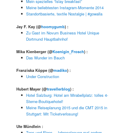
Mein spezielles “Islay breakfast”
Meine beliebtesten Instagram-Momente 2014
Standortbasierte, textile Nostalgie | #gowalla
Jay F. Kay
(@
hoomygumb
) :
Zu Gast im Novum Business Hotel Unique
Dortmund Hauptbahnhof
Mika Kienberger
(@
Koenigin_Frosch
) :
Das Wunder im Bauch
Franziska Köppe
(@
madiko
) :
Under Construction
Hubert Mayer
(@
travellerblog
) :
Hotel Salzburg: Hotel am Mirabellplatz: tolles 4-
Sterne-Boutiquehotel!
Meine Reiseplanung 2015 und die CMT 2015 in
Stuttgart: Mit Ticketverlosung!
Ute Mündlein
:
Tops und Flops – Jahresplanung mal anders