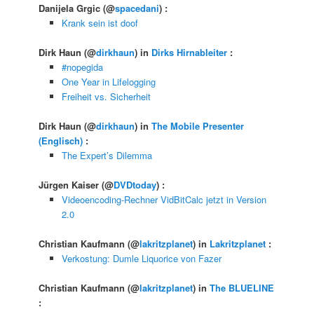
Danijela Grgic
(@
spacedani
) :
Krank sein ist doof
Dirk Haun
(@
dirkhaun
) in
Dirks Hirnableiter
:
#nopegida
One Year in Lifelogging
Freiheit vs. Sicherheit
Dirk Haun
(@
dirkhaun
) in
The Mobile Presenter
(Englisch)
:
The Expert’s Dilemma
Jürgen Kaiser
(@
DVDtoday
) :
Videoencoding-Rechner VidBitCalc jetzt in Version
2.0
Christian Kaufmann
(@
lakritzplanet
) in
Lakritzplanet
:
Verkostung: Dumle Liquorice von Fazer
Christian Kaufmann
(@
lakritzplanet
) in
The BLUELINE
: