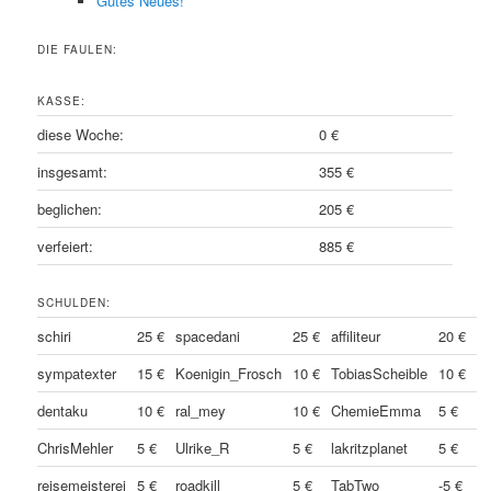
Gutes Neues!
DIE FAULEN:
KASSE:
diese Woche:
0 €
insgesamt:
355 €
beglichen:
205 €
verfeiert:
885 €
SCHULDEN:
schiri
25 €
spacedani
25 €
affiliteur
20 €
sympatexter
15 €
Koenigin_Frosch
10 €
TobiasScheible
10 €
dentaku
10 €
ral_mey
10 €
ChemieEmma
5 €
ChrisMehler
5 €
Ulrike_R
5 €
lakritzplanet
5 €
reisemeisterei
5 €
roadkill
5 €
TabTwo
-5 €