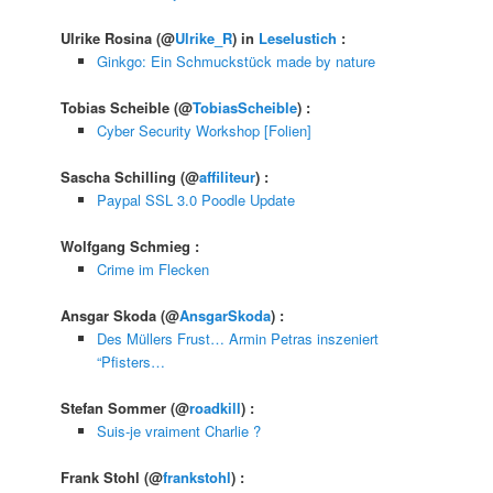
Ulrike Rosina
(@
Ulrike_R
) in
Leselustich
:
Ginkgo: Ein Schmuckstück made by nature
Tobias Scheible
(@
TobiasScheible
) :
Cyber Security Workshop [Folien]
Sascha Schilling
(@
affiliteur
) :
Paypal SSL 3.0 Poodle Update
Wolfgang Schmieg
:
Crime im Flecken
Ansgar Skoda
(@
AnsgarSkoda
) :
Des Müllers Frust… Armin Petras inszeniert
“Pfisters…
Stefan Sommer
(@
roadkill
) :
Suis-je vraiment Charlie ?
Frank Stohl
(@
frankstohl
) :