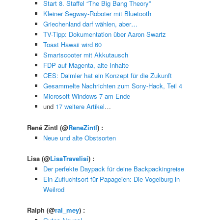
Start 8. Staffel “The Big Bang Theory”
Kleiner Segway-Roboter mit Bluetooth
Griechenland darf wählen, aber…
TV-Tipp: Dokumentation über Aaron Swartz
Toast Hawaii wird 60
Smartscooter mit Akkutausch
FDP auf Magenta, alte Inhalte
CES: Daimler hat ein Konzept für die Zukunft
Gesammelte Nachrichten zum Sony-Hack, Teil 4
Microsoft Windows 7 am Ende
und
17 weitere Artikel
…
René Zintl
(@
ReneZintl
) :
Neue und alte Obstsorten
Lisa
(@
LisaTravelisi
) :
Der perfekte Daypack für deine Backpackingreise
Ein Zufluchtsort für Papageien: Die Vogelburg in
Weilrod
Ralph
(@
ral_mey
) :