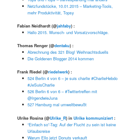
Netzfundstücke, 10.01.2015 – Marketing-Tools,
mehr Produktivität, Topsy
Fabian Neidhardt
(@
jahfaby
) :
Hallo 2015. Wunsch- und Vorsatzvorschläge.
Thomas Renger
(@
dentaku
) :
Abrechnung des 321 Blog! Weihnachtsduells
Die Goldenen Blogger 2014 kommen
Frank Riedel
(@
riedelwerk
) :
524 Berlin 4 von 6 – je suis charlie #CharlieHebdo
#JeSuisCharlie
526 Berlin 6 von 6 – #Twittertreffen mit
@IrgendwieJuna
527 Hamburg mal umweltbewußt
Ulrike Rosina
(@
Ulrike_R
) in
Ulrike kommuniziert
:
“Einfach so”-Tag: Auf der Flucht zu sein ist keine
Urlaubsreise
Warum Ello jetzt Donuts verkauft