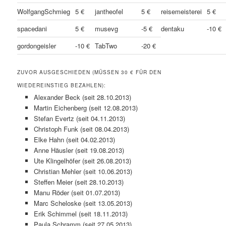
WolfgangSchmieg
5 €
jantheofel
5 €
reisemeisterei
5 €
spacedani
5 €
musevg
-5 €
dentaku
-10 €
gordongeisler
-10 €
TabTwo
-20 €
ZUVOR AUSGESCHIEDEN (MÜSSEN 30 € FÜR DEN
WIEDEREINSTIEG BEZAHLEN):
Alexander Beck (seit 28.10.2013)
Martin Eichenberg (seit 12.08.2013)
Stefan Evertz (seit 04.11.2013)
Christoph Funk (seit 08.04.2013)
Elke Hahn (seit 04.02.2013)
Anne Häusler (seit 19.08.2013)
Ute Klingelhöfer (seit 26.08.2013)
Christian Mehler (seit 10.06.2013)
Steffen Meier (seit 28.10.2013)
Manu Röder (seit 01.07.2013)
Marc Scheloske (seit 13.05.2013)
Erik Schimmel (seit 18.11.2013)
Paula Schramm (seit 27.05.2013)