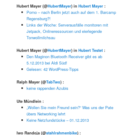
Hubert Mayer
(@
HubertMayer
) in
Hubert Mayer
:
Porno – nach Berlin jetzt auch auf dem 1. Barcamp
Regensburg?!
Links der Woche: Serverausfälle monitoren mit
Jetpack, Onlineressourcen und eierlegende
Tonwollmilchsau
Hubert Mayer
(@
HubertMayer
) in
Hubert Testet
:
Den Maginon Bluetooth Receiver gibt es ab
5.12.2013 bei Aldi Süd!
Gelesen: 42 WordPress-Tipps
Ralph Mayer
(@
TabTwo
) :
keine rappenden Azubis
Ute Mündlein
:
„Wollen Sie mein Freund sein?“ Was uns der Pate
übers Networking lehrt
Keine Netzfundstücke – 01.12.2013
Iwo Randoja
(@
stahlrahmenbike
) :