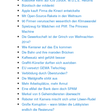
Klassiker kehrt auf iOS zurück: M.U.L.E. Returns
Bürotisch der mitdenkt
Apple kauft Firma die Kinect entwickelte
Mit Open-Source-Rakete in den Weltraum
90 Firmen verursachen wesentlich den Klimawandel
Spielzeug für Mädchen mit Pfiff: The Princess
Machine
Die Gewerkschaft ist der Grinch von Weihnachten
2014?
Wie Kenianer auf das Eis kommen
Die Bahn und ihre maroden Brücken
Kaffeesatz wird gefühlt besser
Graffiti-Künstler durften sich austoben
EU versetzt GEMA Tiefschlag
Verblödung durch Überstunden?
Die Waldgiraffe stirbt aus
Mehr Arbeitsplätze, mehr Armut
Eine eMail der Bank dann doch SPAM
Merkel von 5 Geheimdiensten überwacht
Roboter mit Kamera mischt sich unter Löwen-Rudel
Große Korruption – wann bilden die Lobbyisten
endlich die Regierung?