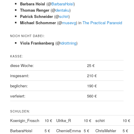
Barbara Hoisl
(@
BarbaraHoisl
)
Thomas Renger
(@
dentaku
)
Patrick Schneider
(@
schiri
)
Michael Schommer
(@
musevg
) in
The Practical Paranoid
NOCH NICHT DABEI:
Viola Frankenberg
(@
idrottning
)
KASSE:
diese Woche:
25 €
insgesamt:
210 €
beglichen:
190 €
verfeiert:
560 €
SCHULDEN:
Koenigin_Frosch
10 €
Ulrike_R
10 €
schiri
10 €
BarbaraHoisl
5 €
ChemieEmma
5 €
ChrisMehler
5 €