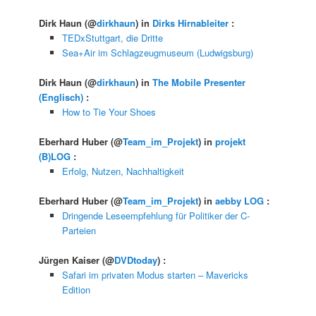
Dirk Haun
(@
dirkhaun
) in
Dirks Hirnableiter
:
TEDxStuttgart, die Dritte
Sea+Air im Schlagzeugmuseum (Ludwigsburg)
Dirk Haun
(@
dirkhaun
) in
The Mobile Presenter
(Englisch)
:
How to Tie Your Shoes
Eberhard Huber
(@
Team_im_Projekt
) in
projekt
(B)LOG
:
Erfolg, Nutzen, Nachhaltigkeit
Eberhard Huber
(@
Team_im_Projekt
) in
aebby LOG
:
Dringende Leseempfehlung für Politiker der C-
Parteien
Jürgen Kaiser
(@
DVDtoday
) :
Safari im privaten Modus starten – Mavericks
Edition