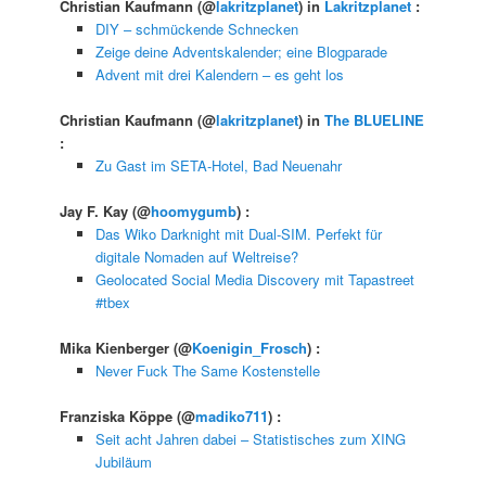
Christian Kaufmann
(@
lakritzplanet
) in
Lakritzplanet
:
DIY – schmückende Schnecken
Zeige deine Adventskalender; eine Blogparade
Advent mit drei Kalendern – es geht los
Christian Kaufmann
(@
lakritzplanet
) in
The BLUELINE
:
Zu Gast im SETA-Hotel, Bad Neuenahr
Jay F. Kay
(@
hoomygumb
) :
Das Wiko Darknight mit Dual-SIM. Perfekt für
digitale Nomaden auf Weltreise?
Geolocated Social Media Discovery mit Tapastreet
#tbex
Mika Kienberger
(@
Koenigin_Frosch
) :
Never Fuck The Same Kostenstelle
Franziska Köppe
(@
madiko711
) :
Seit acht Jahren dabei – Statistisches zum XING
Jubiläum