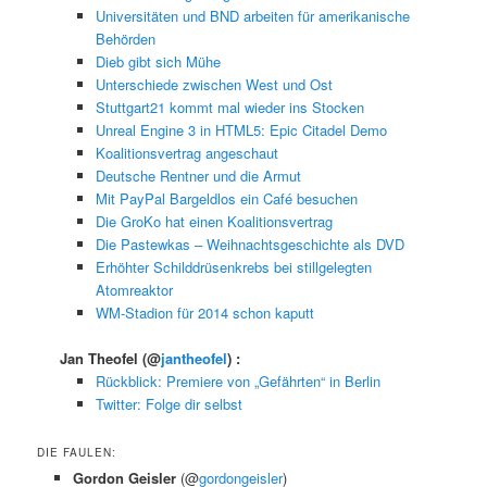
Universitäten und BND arbeiten für amerikanische
Behörden
Dieb gibt sich Mühe
Unterschiede zwischen West und Ost
Stuttgart21 kommt mal wieder ins Stocken
Unreal Engine 3 in HTML5: Epic Citadel Demo
Koalitionsvertrag angeschaut
Deutsche Rentner und die Armut
Mit PayPal Bargeldlos ein Café besuchen
Die GroKo hat einen Koalitionsvertrag
Die Pastewkas – Weihnachtsgeschichte als DVD
Erhöhter Schilddrüsenkrebs bei stillgelegten
Atomreaktor
WM-Stadion für 2014 schon kaputt
Jan Theofel
(@
jantheofel
) :
Rückblick: Premiere von „Gefährten“ in Berlin
Twitter: Folge dir selbst
DIE FAULEN:
Gordon Geisler
(@
gordongeisler
)