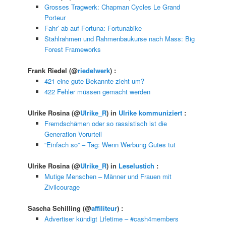
Grosses Tragwerk: Chapman Cycles Le Grand
Porteur
Fahr’ ab auf Fortuna: Fortunabike
Stahlrahmen und Rahmenbaukurse nach Mass: Big
Forest Frameworks
Frank Riedel
(@
riedelwerk
) :
421 eine gute Bekannte zieht um?
422 Fehler müssen gemacht werden
Ulrike Rosina
(@
Ulrike_R
) in
Ulrike kommuniziert
:
Fremdschämen oder so rassistisch ist die
Generation Vorurteil
“Einfach so” – Tag: Wenn Werbung Gutes tut
Ulrike Rosina
(@
Ulrike_R
) in
Leselustich
:
Mutige Menschen – Männer und Frauen mit
Zivilcourage
Sascha Schilling
(@
affiliteur
) :
Advertiser kündigt Lifetime – #cash4members