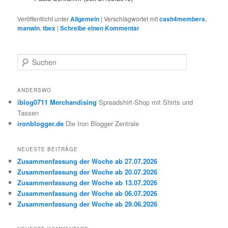
Veröffentlicht unter
Allgemein
|
Verschlagwortet mit
cash4members
,
manwin
,
tbex
|
Schreibe einen Kommentar
S
u
c
h
ANDERSWO
e
iblog0711 Merchandising
Spreadshirt-Shop mit Shirts und
n
Tassen
ironblogger.de
Die Iron Blogger Zentrale
NEUESTE BEITRÄGE
Zusammenfassung der Woche ab 27.07.2026
Zusammenfassung der Woche ab 20.07.2026
Zusammenfassung der Woche ab 13.07.2026
Zusammenfassung der Woche ab 06.07.2026
Zusammenfassung der Woche ab 29.06.2026