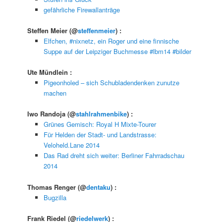
gefährliche Firewallanträge
Steffen Meier
(@
steffenmeier
) :
Elfchen, #nixnetz, ein Roger und eine finnische
Suppe auf der Leipziger Buchmesse #lbm14 #bilder
Ute Mündlein
:
Pigeonholed – sich Schubladendenken zunutze
machen
Iwo Randoja
(@
stahlrahmenbike
) :
Grünes Gemisch: Royal H Mixte-Tourer
Für Helden der Stadt- und Landstrasse:
Veloheld.Lane 2014
Das Rad dreht sich weiter: Berliner Fahrradschau
2014
Thomas Renger
(@
dentaku
) :
Bugzilla
Frank Riedel
(@
riedelwerk
) :