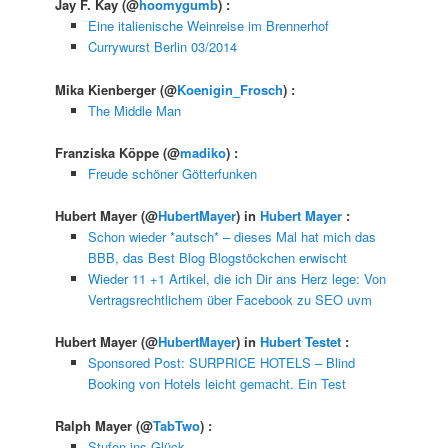
Jay F. Kay
(@
hoomygumb
) :
Eine italienische Weinreise im Brennerhof
Currywurst Berlin 03/2014
Mika Kienberger
(@
Koenigin_Frosch
) :
The Middle Man
Franziska Köppe
(@
madiko
) :
Freude schöner Götterfunken
Hubert Mayer
(@
HubertMayer
) in
Hubert Mayer
:
Schon wieder *autsch* – dieses Mal hat mich das
BBB, das Best Blog Blogstöckchen erwischt
Wieder 11 +1 Artikel, die ich Dir ans Herz lege: Von
Vertragsrechtlichem über Facebook zu SEO uvm
Hubert Mayer
(@
HubertMayer
) in
Hubert Testet
:
Sponsored Post: SURPRICE HOTELS – Blind
Booking von Hotels leicht gemacht. Ein Test
Ralph Mayer
(@
TabTwo
) :
Stufen ins Glück