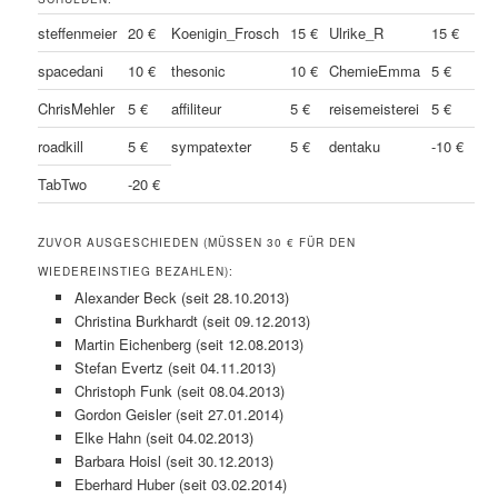
steffenmeier
20 €
Koenigin_Frosch
15 €
Ulrike_R
15 €
spacedani
10 €
thesonic
10 €
ChemieEmma
5 €
ChrisMehler
5 €
affiliteur
5 €
reisemeisterei
5 €
roadkill
5 €
sympatexter
5 €
dentaku
-10 €
TabTwo
-20 €
ZUVOR AUSGESCHIEDEN (MÜSSEN 30 € FÜR DEN
WIEDEREINSTIEG BEZAHLEN):
Alexander Beck (seit 28.10.2013)
Christina Burkhardt (seit 09.12.2013)
Martin Eichenberg (seit 12.08.2013)
Stefan Evertz (seit 04.11.2013)
Christoph Funk (seit 08.04.2013)
Gordon Geisler (seit 27.01.2014)
Elke Hahn (seit 04.02.2013)
Barbara Hoisl (seit 30.12.2013)
Eberhard Huber (seit 03.02.2014)