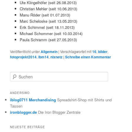
Ute Klingelhöfer (seit 26.08.2013)
Christian Mehler (seit 10.06.2013)
Manu Röder (seit 01.07.2013)
Marc Scheloske (seit 13.05.2013)
Erik Schimmel (seit 18.11.2013)
Michael Schommer (seit 10.03.2014)
Paula Schramm (seit 27.05.2013)
Veröffentlicht unter
Allgemein
|
Verschlagwortet mit
16
,
bilder
,
fotoprojekt2014
,
lbm14
,
nixnetz
|
Schreibe einen Kommentar
S
u
c
h
ANDERSWO
e
iblog0711 Merchandising
Spreadshirt-Shop mit Shirts und
n
Tassen
ironblogger.de
Die Iron Blogger Zentrale
NEUESTE BEITRÄGE