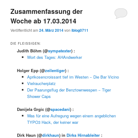
Zusammenfassung der
Woche ab 17.03.2014
Veröffentlicht am
24. März 2014
von
iblog0711
DIE FLEISSIGEN:
Judith Böhm
(@
sympatexter
) :
Wort des Tages: AHAndwerker
Holger Epp
(@
zeilentiger
) :
Aprikosencroissant tief im Westen − Die Bar Vicino
Vielraucherplatz
Der Paarungsflug der Benztownwespen − Tiger
Shower Caps
Danijela Grgic
(@
spacedani
) :
Was für eine Aufregung wegen einem angeblichen
TYPO3 Hack, der keiner war
Dirk Haun
(@
dirkhaun
) in
Dirks Hirnableiter
: