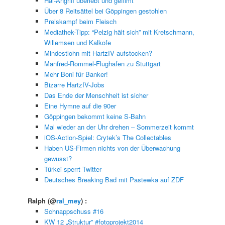
Hai-Angriff überlebt und gefilmt
Über 8 Reitsättel bei Göppingen gestohlen
Preiskampf beim Fleisch
Mediathek-Tipp: “Pelzig hält sich” mit Kretschmann,
Willemsen und Kalkofe
Mindestlohn mit HartzIV aufstocken?
Manfred-Rommel-Flughafen zu Stuttgart
Mehr Boni für Banker!
Bizarre HartzIV-Jobs
Das Ende der Menschheit ist sicher
Eine Hymne auf die 90er
Göppingen bekommt keine S-Bahn
Mal wieder an der Uhr drehen – Sommerzeit kommt
iOS-Action-Spiel: Crytek’s The Collectables
Haben US-Firmen nichts von der Überwachung
gewusst?
Türkei sperrt Twitter
Deutsches Breaking Bad mit Pastewka auf ZDF
Ralph
(@
ral_mey
) :
Schnappschuss #16
KW 12 „Struktur” #fotoprojekt2014