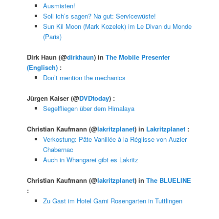
Ausmisten!
Soll ich’s sagen? Na gut: Servicewüste!
Sun Kil Moon (Mark Kozelek) im Le Divan du Monde
(Paris)
Dirk Haun
(@
dirkhaun
) in
The Mobile Presenter
(Englisch)
:
Don’t mention the mechanics
Jürgen Kaiser
(@
DVDtoday
) :
Segelfliegen über dem Himalaya
Christian Kaufmann
(@
lakritzplanet
) in
Lakritzplanet
:
Verkostung: Pâte Vanillée à la Réglisse von Auzier
Chabernac
Auch in Whangarei gibt es Lakritz
Christian Kaufmann
(@
lakritzplanet
) in
The BLUELINE
:
Zu Gast im Hotel Garni Rosengarten in Tuttlingen