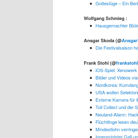
Gotteslüge – Ein Berli
Wolfgang Schmieg
:
Hausgemachter Blüt
Ansgar Skoda
(@
Ansgar
Die Festivalsaison h
Frank Stohl
(@
frankstoh
iOS-Spiel: Xenowerk
Bilder und Videos vi
Nordkorea: Kumdang-2
USA wollen Selektor
Externe Kamera für i
Toll Collect und der 
Neuland-Alarm: Hacke
Flüchtlinge lesen d
Mindestlohn verringe
Innenminister Gall un