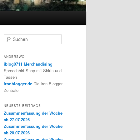
S
u
c
h
ANDERSWO
e
iblog0711 Merchandising
n
Spreadshirt-Shop mit Shirts und
Tassen
ironblogger.de
Die Iron Blogger
Zentrale
NEUESTE BEITRÄGE
Zusammenfassung der Woche
ab 27.07.2026
Zusammenfassung der Woche
ab 20.07.2026
Zusammenfassung der Woche