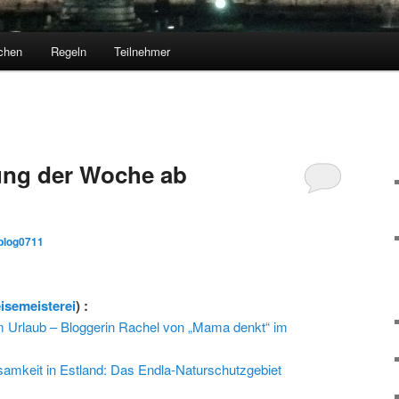
chen
Regeln
Teilnehmer
ng der Woche ab
iblog0711
eisemeisterei
) :
 im Urlaub – Bloggerin Rachel von „Mama denkt“ im
amkeit in Estland: Das Endla-Naturschutzgebiet