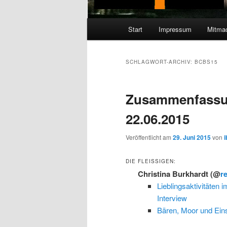
Hauptmenü
Start
Impressum
Mitma
SCHLAGWORT-ARCHIV:
BCBS15
Zusammenfassu
22.06.2015
Veröffentlicht am
29. Juni 2015
von
DIE FLEISSIGEN:
Christina Burkhardt
(@
r
Lieblingsaktivitäten
Interview
Bären, Moor und Eins