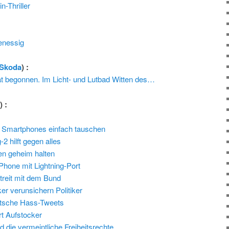
n-Thriller
enessig
Skoda
) :
at begonnen. Im Licht- und Lutbad Witten des…
l
) :
a Smartphones einfach tauschen
 hilft gegen alles
en geheim halten
Phone mit Lightning-Port
Streit mit dem Bund
r verunsichern Politiker
eutsche Hass-Tweets
rt Aufstocker
d die vermeintliche Freiheitsrechte