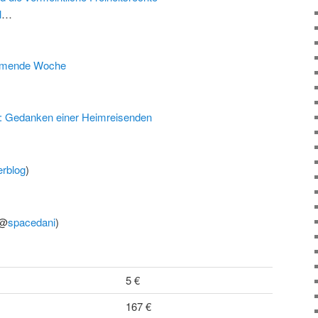
l
…
:
ommende Woche
Gedanken einer Heimreisenden
erblog
)
(@
spacedani
)
5 €
167 €