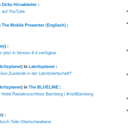
n
Dirks Hirnableiter
:
s auf YouTube
n
The Mobile Presenter (Englisch)
:
s
ay
) :
jetzt in Version 8.4 verfügbar
akritzplanet
) in
Lakritzplanet
:
iöse Zustande in der Lakritzwirtschaft?
akritzplanet
) in
The BLUELINE
:
Hotel Residenzschloss Bamberg | #visitBamberg
b
) :
durch Teile Oberschwabens