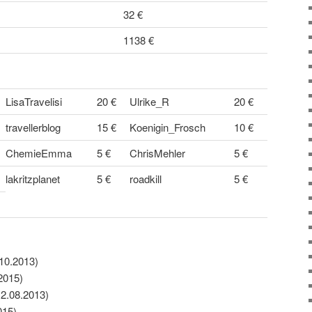
32 €
1138 €
LisaTravelisi
20 €
Ulrike_R
20 €
travellerblog
15 €
Koenigin_Frosch
10 €
ChemieEmma
5 €
ChrisMehler
5 €
lakritzplanet
5 €
roadkill
5 €
.10.2013)
2015)
12.08.2013)
015)