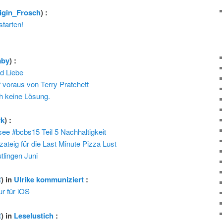
igin_Frosch
) :
tarten!
aby
) :
d Liebe
voraus von Terry Pratchett
h keine Lösung.
rk
) :
e #bcbs15 Teil 5 Nachhaltigkeit
zzateig für die Last Minute Pizza Lust
tlingen Juni
R
) in
Ulrike kommuniziert
:
ur für iOS
R
) in
Leselustich
: