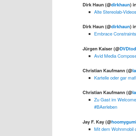
Dirk Haun
(@
dirkhaun
) i
Alte Stereolab-Video
Dirk Haun
(@
dirkhaun
) i
Embrace Constraint
Jürgen Kaiser
(@
DVDtod
Avid Media Composer 
Christian Kaufmann
(@
l
Kartelle oder gar maf
Christian Kaufmann
(@
l
Zu Gast im Welcome 
#BAerleben
Jay F. Kay
(@
hoomygum
Mit dem Wohnmobil 