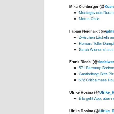
Mika Kienberger
(@
Koen
Montagsvideo Durchs
Mama Ocllo
Fabian Neidhardt
(@
jahf
Zwischen Lächeln un
Roman: Toller Dampf 
Sarah Wiener ist auc
Frank Riedel
(@
riedelwe
571 Barcamp Bodense
Gastbeitrag: Blitz Pi
572 Criticalmass Reu
Ulrike Rosina
(@
Ulrike_
Ello geht App, aber n
Ulrike Rosina
(@
Ulrike_