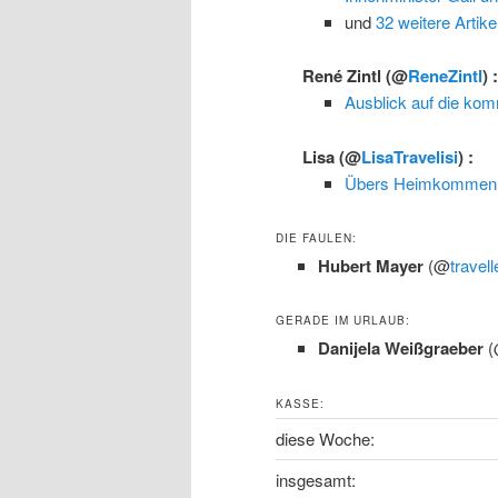
und
32 weitere Artike
René Zintl
(@
ReneZintl
) 
Ausblick auf die k
Lisa
(@
LisaTravelisi
) :
Übers Heimkommen: 
DIE FAULEN:
Hubert Mayer
(@
travell
GERADE IM URLAUB:
Danijela Weißgraeber
KASSE:
diese Woche:
insgesamt: