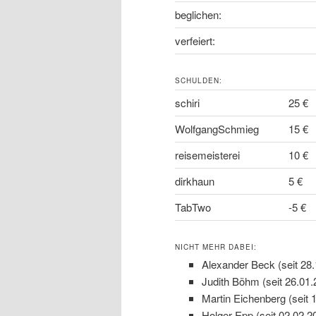
beglichen:
verfeiert:
SCHULDEN:
schiri
25 €
WolfgangSchmieg
15 €
reisemeisterei
10 €
dirkhaun
5 €
TabTwo
-5 €
NICHT MEHR DABEI:
Alexander Beck (seit 28
Judith Böhm (seit 26.01.
Martin Eichenberg (seit 
Holger Epp (seit 02.02.2