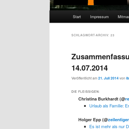
Hauptmenü
Start
Impressum
Mitma
SCHLAGWORT-ARCHIV:
23
Zusammenfassu
14.07.2014
Veröffentlicht am
21. Juli 2014
von
i
DIE FLEISSIGEN:
Christina Burkhardt
(@
r
Urlaub als Familie: E
Holger Epp
(@
zeilentige
Es ist mehr als nur D