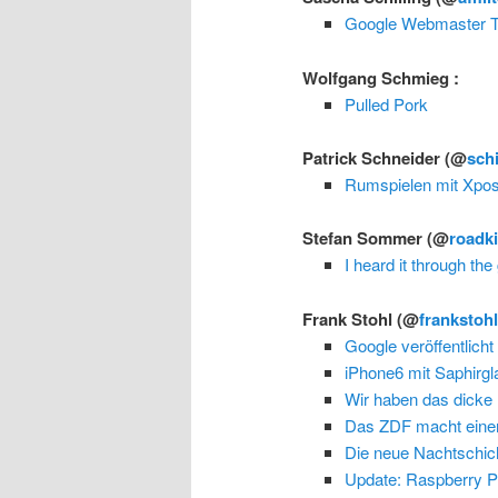
Google Webmaster To
Wolfgang Schmieg
:
Pulled Pork
Patrick Schneider
(@
schi
Rumspielen mit Xpo
Stefan Sommer
(@
roadki
I heard it through th
Frank Stohl
(@
frankstoh
Google veröffentlicht
iPhone6 mit Saphirgl
Wir haben das dicke 
Das ZDF macht eine
Die neue Nachtschicht
Update: Raspberry P