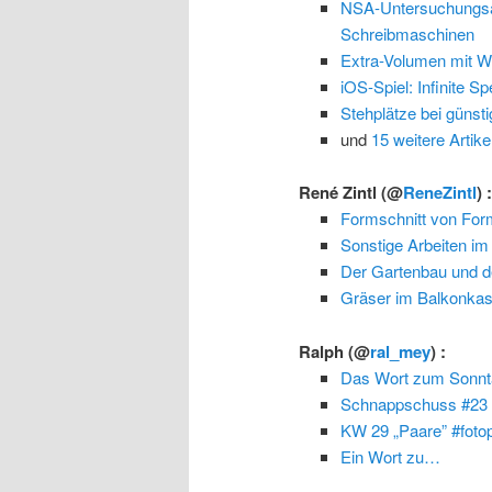
NSA-Untersuchungsa
Schreibmaschinen
Extra-Volumen mit W
iOS-Spiel: Infinite S
Stehplätze bei güns
und
15 weitere Artike
René Zintl
(@
ReneZintl
) 
Formschnitt von Fo
Sonstige Arbeiten 
Der Gartenbau und d
Gräser im Balkonkas
Ralph
(@
ral_mey
) :
Das Wort zum Sonnt
Schnappschuss #23
KW 29 „Paare” #foto
Ein Wort zu…