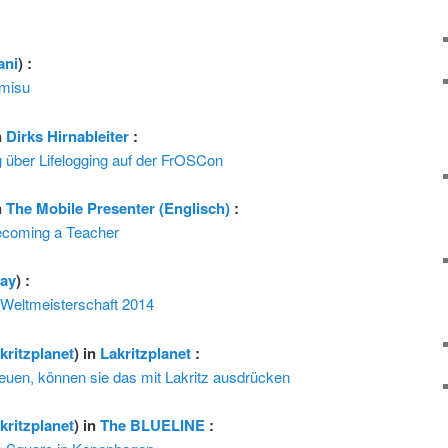
ani
) :
amisu
n
Dirks Hirnableiter
:
 über Lifelogging auf der FrOSCon
n
The Mobile Presenter (Englisch)
:
ecoming a Teacher
ay
) :
-Weltmeisterschaft 2014
akritzplanet
) in
Lakritzplanet
:
euen, können sie das mit Lakritz ausdrücken
akritzplanet
) in
The BLUELINE
: