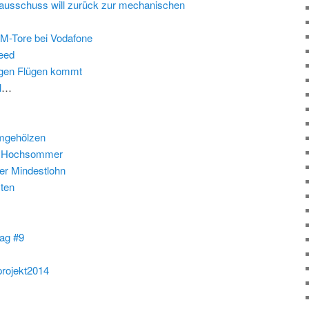
usschuss will zurück zur mechanischen
M-Tore bei Vodafone
peed
tigen Flügen kommt
l
…
:
rmgehölzen
im Hochsommer
er Mindestlohn
ten
ag #9
projekt2014