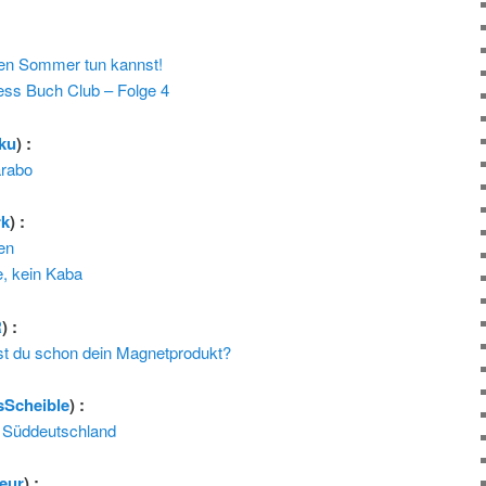
en Sommer tun kannst!
ess Buch Club – Folge 4
ku
) :
arabo
rk
) :
en
, kein Kaba
R
) :
t du schon dein Magnetprodukt?
sScheible
) :
n Süddeutschland
teur
) :