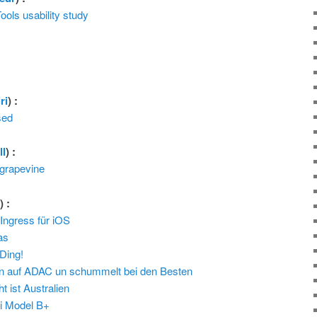
ols usability study
ri
) :
sed
ll
) :
e grapevine
l
) :
 Ingress für iOS
as
Ding!
n auf ADAC un schummelt bei den Besten
 ist Australien
i Model B+