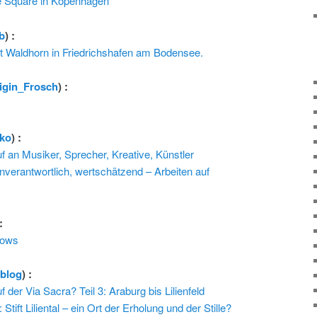
e Square in Kopenhagen
b
) :
t Waldhorn in Friedrichshafen am Bodensee.
igin_Frosch
) :
ko
) :
f an Musiker, Sprecher, Kreative, Künstler
nverantwortlich, wertschätzend – Arbeiten auf
:
dows
rblog
) :
f der Via Sacra? Teil 3: Araburg bis Lilienfeld
tift Liliental – ein Ort der Erholung und der Stille?