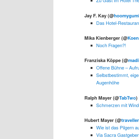
Zu Gast im Hotel Th
Jay F. Kay
(@
hoomygum
Das Hotel-Restauran
Mika Kienberger
(@
Koen
Noch Fragen?!
Franziska Köppe
(@
madi
Offene Bühne – Aufru
Selbstbestimmt, eige
Augenhöhe
Ralph Mayer
(@
TabTwo
) 
Schmerzen mit Win
Hubert Mayer
(@
travelle
Wie ist das Pilgern au
Via Sacra Gastgeber: S