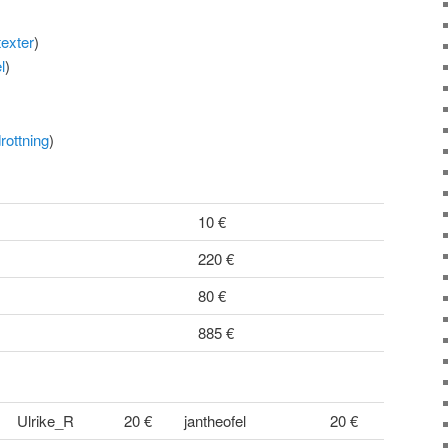
exter
)
l
)
drottning
)
10 €
220 €
80 €
885 €
Ulrike_R
20 €
jantheofel
20 €