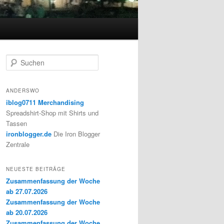
S
u
c
h
ANDERSWO
e
iblog0711 Merchandising
n
Spreadshirt-Shop mit Shirts und
Tassen
ironblogger.de
Die Iron Blogger
Zentrale
NEUESTE BEITRÄGE
Zusammenfassung der Woche
ab 27.07.2026
Zusammenfassung der Woche
ab 20.07.2026
Zusammenfassung der Woche