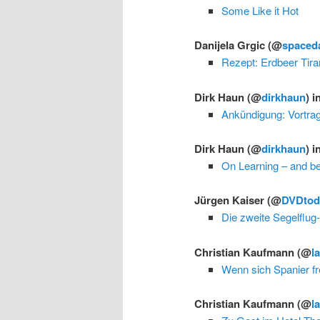
Some Like it Hot
Danijela Grgic
(@
spaced
Rezept: Erdbeer Tir
Dirk Haun
(@
dirkhaun
) i
Ankündigung: Vortrag
Dirk Haun
(@
dirkhaun
) i
On Learning – and b
Jürgen Kaiser
(@
DVDtod
Die zweite Segelflug
Christian Kaufmann
(@
l
Wenn sich Spanier fr
Christian Kaufmann
(@
l