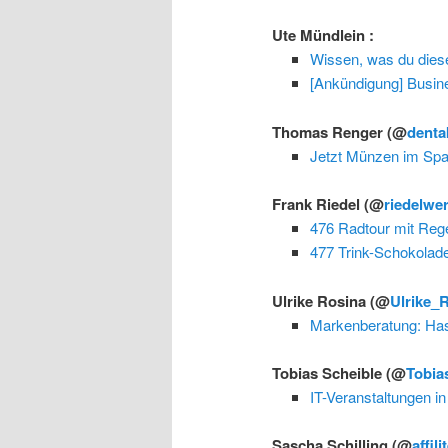
Ute Mündlein
:
Wissen, was du dies
[Ankündigung] Busin
Thomas Renger
(@
denta
Jetzt Münzen im Sp
Frank Riedel
(@
riedelwe
476 Radtour mit Reg
477 Trink-Schokolade
Ulrike Rosina
(@
Ulrike_
Markenberatung: Has
Tobias Scheible
(@
Tobia
IT-Veranstaltungen i
Sascha Schilling
(@
affili