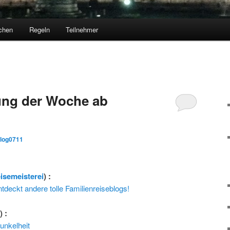
chen
Regeln
Teilnehmer
ng der Woche ab
blog0711
eisemeisterei
) :
ntdeckt andere tolle Familienreiseblogs!
r
) :
unkelheit