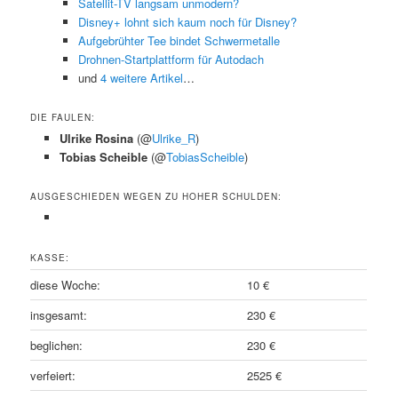
Satellit-TV langsam unmodern?
Disney+ lohnt sich kaum noch für Disney?
Aufgebrühter Tee bindet Schwermetalle
Drohnen-Startplattform für Autodach
und
4 weitere Artikel
…
DIE FAULEN:
Ulrike Rosina
(@
Ulrike_R
)
Tobias Scheible
(@
TobiasScheible
)
AUSGESCHIEDEN WEGEN ZU HOHER SCHULDEN:
KASSE:
diese Woche:
10 €
insgesamt:
230 €
beglichen:
230 €
verfeiert:
2525 €