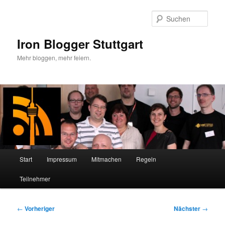
Zum
primären
Such
Inhalt
springen
Iron Blogger Stuttgart
Mehr bloggen, mehr feiern.
Hauptmenü
Start
Impressum
Mitmachen
Regeln
Teilnehmer
Beitragsnavigation
←
Vorheriger
Nächster
→