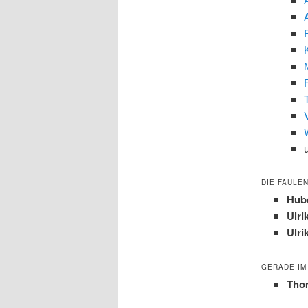
DIE FAULEN
Hub
Ulri
Ulri
GERADE IM
Tho