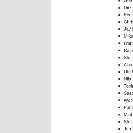
Gord
Dirk
Eber
Chri
Jay 
Mika
Fran
Ralp
Stef
Alex
Ute 
Nils
Tobi
Sasc
Wolf
Patr
Mich
Stef
Jan 