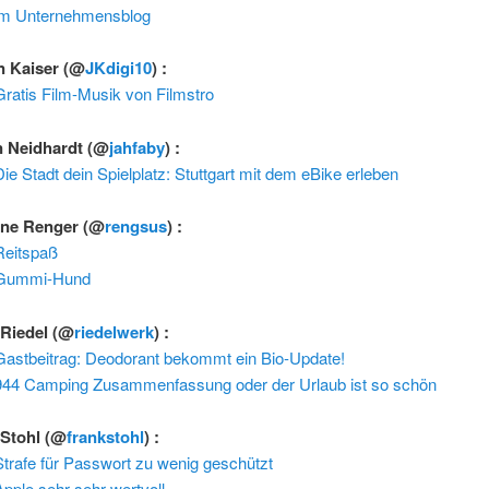
im Unternehmensblog
n Kaiser
(@
JKdigi10
) :
Gratis Film-Musik von Filmstro
n Neidhardt
(@
jahfaby
) :
Die Stadt dein Spielplatz: Stuttgart mit dem eBike erleben
ne Renger
(@
rengsus
) :
Reitspaß
Gummi-Hund
 Riedel
(@
riedelwerk
) :
Gastbeitrag: Deodorant bekommt ein Bio-Update!
944 Camping Zusammenfassung oder der Urlaub ist so schön
 Stohl
(@
frankstohl
) :
Strafe für Passwort zu wenig geschützt
Apple sehr sehr wertvoll