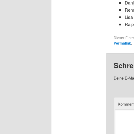
Dani
René
Lisa
Ralp
Dieser Eint
Permalink
.
Schre
Deine E-Mai
Komment