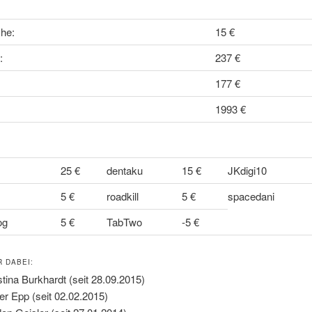
he:
15 €
:
237 €
177 €
1993 €
25 €
dentaku
15 €
JKdigi10
5 €
roadkill
5 €
spacedani
og
5 €
TabTwo
-5 €
R DABEI:
stina Burkhardt (seit 28.09.2015)
er Epp (seit 02.02.2015)