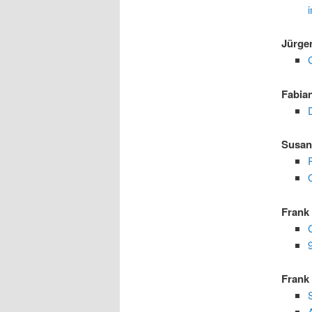
Jürge
Fabia
Susan
Frank
Frank