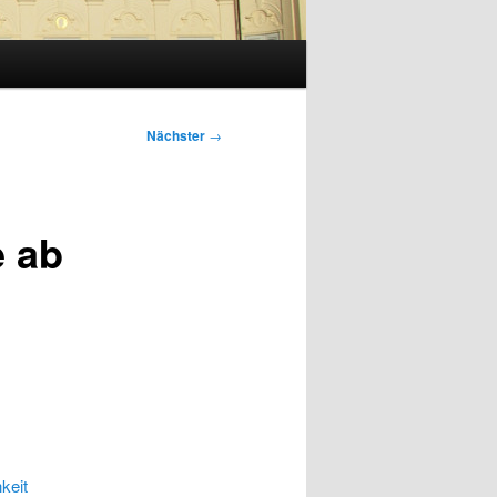
Nächster
→
 ab
keit