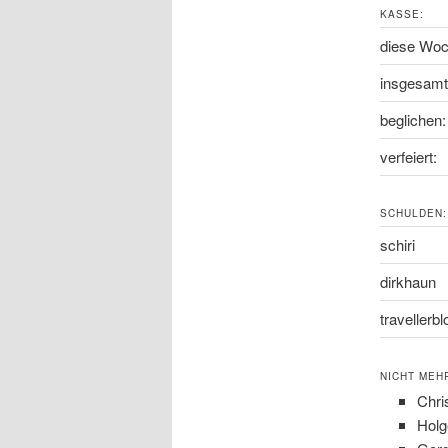
KASSE:
diese Woc
insgesamt
beglichen:
verfeiert:
SCHULDEN:
schiri
dirkhaun
travellerbl
NICHT MEH
Chri
Holg