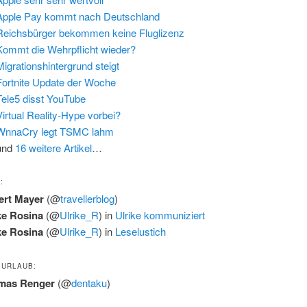
Apple Pay kommt nach Deutschland
Reichsbürger bekommen keine Fluglizenz
Kommt die Wehrpflicht wieder?
Migrationshintergrund steigt
Fortnite Update der Woche
Tele5 disst YouTube
Virtual Reality-Hype vorbei?
WnnaCry legt TSMC lahm
und
16 weitere Artikel
…
:
ert Mayer
(@
travellerblog
)
ke Rosina
(@
Ulrike_R
) in
Ulrike kommuniziert
ke Rosina
(@
Ulrike_R
) in
Leselustich
 URLAUB:
mas Renger
(@
dentaku
)