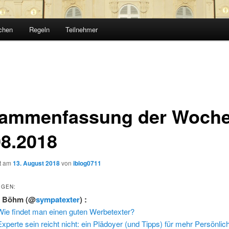
chen
Regeln
Teilnehmer
ammenfassung der Woche
08.2018
ht am
13. August 2018
von
iblog0711
IGEN:
h Böhm
(@
sympatexter
) :
Wie findet man einen guten Werbetexter?
Experte sein reicht nicht: ein Plädoyer (und Tipps) für mehr Persönlich