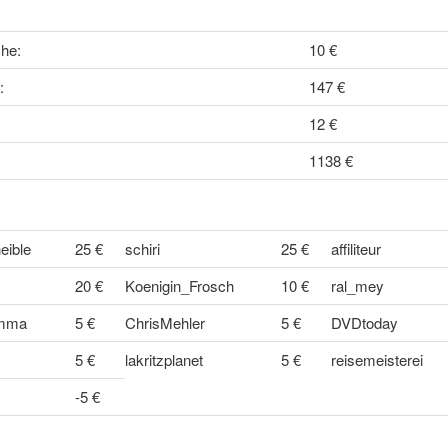
he:
10 €
:
147 €
12 €
1138 €
eible
25 €
schiri
25 €
affiliteur
20 €
Koenigin_Frosch
10 €
ral_mey
mma
5 €
ChrisMehler
5 €
DVDtoday
5 €
lakritzplanet
5 €
reisemeisterei
-5 €