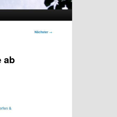
Nächster
→
 ab
erfen &