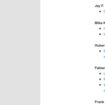
Jay F
Mika 
Huber
Fabia
W
Frank