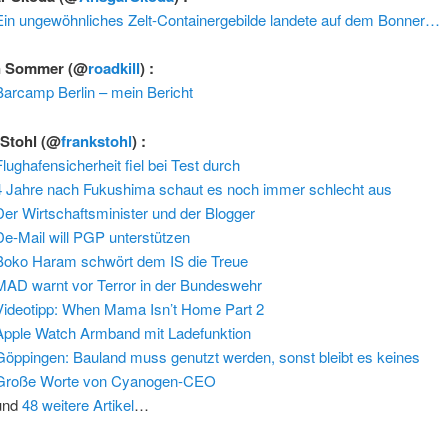
Ein ungewöhnliches Zelt-Containergebilde landete auf dem Bonner…
n Sommer
(@
roadkill
) :
Barcamp Berlin – mein Bericht
 Stohl
(@
frankstohl
) :
Flughafensicherheit fiel bei Test durch
4 Jahre nach Fukushima schaut es noch immer schlecht aus
Der Wirtschaftsminister und der Blogger
De-Mail will PGP unterstützen
Boko Haram schwört dem IS die Treue
MAD warnt vor Terror in der Bundeswehr
Videotipp: When Mama Isn’t Home Part 2
Apple Watch Armband mit Ladefunktion
Göppingen: Bauland muss genutzt werden, sonst bleibt es keines
Große Worte von Cyanogen-CEO
und
48 weitere Artikel
…