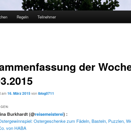
chen
Regeln
Teilnehmer
ammenfassung der Woche
03.2015
ht am
16. März 2015
von
iblog0711
IGEN:
tina Burkhardt
(@
reisemeisterei
) :
Ostergewinnspiel: Ostergeschenke zum Fädeln, Basteln, Puzzlen, W
Co. von HABA