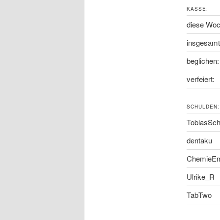
KASSE:
diese Woc
insgesamt
beglichen:
verfeiert:
SCHULDEN:
TobiasSch
dentaku
ChemieE
Ulrike_R
TabTwo