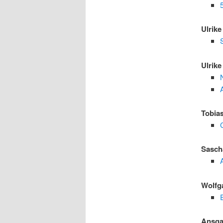
Ulrik
Ulrik
Tobia
Sasch
A
Wolfg
Ansga