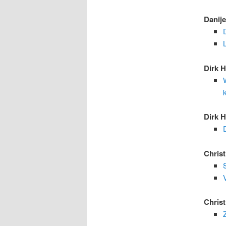
Danij
Dirk 
Dirk 
Chris
Chris
Z