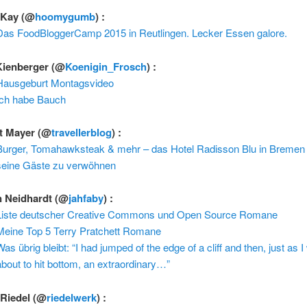
. Kay
(@
hoomygumb
) :
Das FoodBloggerCamp 2015 in Reutlingen. Lecker Essen galore.
Kienberger
(@
Koenigin_Frosch
) :
Hausgeburt Montagsvideo
Ich habe Bauch
t Mayer
(@
travellerblog
) :
Burger, Tomahawksteak & mehr – das Hotel Radisson Blu in Bremen
seine Gäste zu verwöhnen
n Neidhardt
(@
jahfaby
) :
Liste deutscher Creative Commons und Open Source Romane
Meine Top 5 Terry Pratchett Romane
as übrig bleibt: “I had jumped of the edge of a cliff and then, just as 
about to hit bottom, an extraordinary…”
 Riedel
(@
riedelwerk
) :