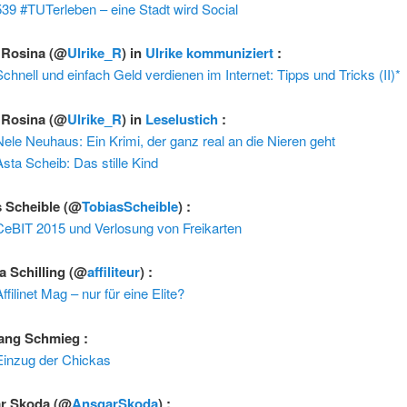
539 #TUTerleben – eine Stadt wird Social
e Rosina
(@
Ulrike_R
) in
Ulrike kommuniziert
:
Schnell und einfach Geld verdienen im Internet: Tipps und Tricks (II)*
e Rosina
(@
Ulrike_R
) in
Leselustich
:
Nele Neuhaus: Ein Krimi, der ganz real an die Nieren geht
Asta Scheib: Das stille Kind
s Scheible
(@
TobiasScheible
) :
CeBIT 2015 und Verlosung von Freikarten
a Schilling
(@
affiliteur
) :
ffilinet Mag – nur für eine Elite?
ang Schmieg
:
Einzug der Chickas
r Skoda
(@
AnsgarSkoda
) :