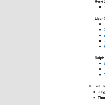
René 
K
Lisa
(
Ralp
DIE FAULEN
Jür
Tho