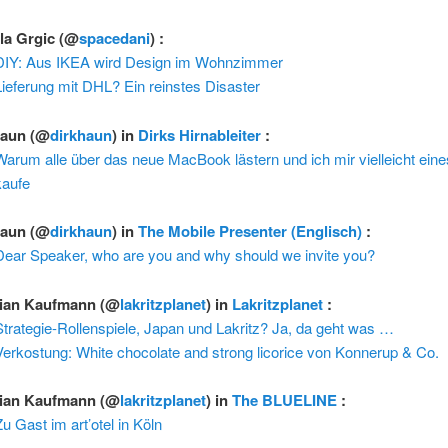
ela Grgic
(@
spacedani
) :
DIY: Aus IKEA wird Design im Wohnzimmer
Lieferung mit DHL? Ein reinstes Disaster
Haun
(@
dirkhaun
) in
Dirks Hirnableiter
:
Warum alle über das neue MacBook lästern und ich mir vielleicht eine
kaufe
Haun
(@
dirkhaun
) in
The Mobile Presenter (Englisch)
:
Dear Speaker, who are you and why should we invite you?
tian Kaufmann
(@
lakritzplanet
) in
Lakritzplanet
:
Strategie-Rollenspiele, Japan und Lakritz? Ja, da geht was …
Verkostung: White chocolate and strong licorice von Konnerup & Co.
tian Kaufmann
(@
lakritzplanet
) in
The BLUELINE
:
u Gast im art’otel in Köln