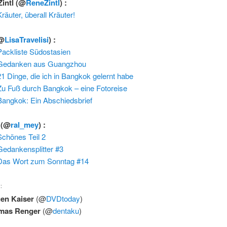
Zintl
(@
ReneZintl
) :
räuter, überall Kräuter!
@
LisaTravelisi
) :
Packliste Südostasien
Gedanken aus Guangzhou
21 Dinge, die ich in Bangkok gelernt habe
Zu Fuß durch Bangkok – eine Fotoreise
Bangkok: Ein Abschiedsbrief
h
(@
ral_mey
) :
Schönes Teil 2
Gedankensplitter #3
Das Wort zum Sonntag #14
:
gen Kaiser
(@
DVDtoday
)
mas Renger
(@
dentaku
)