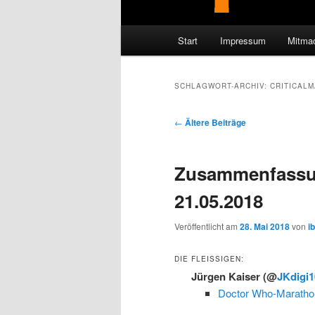
Hauptmenü
Start
Impressum
Mitma
SCHLAGWORT-ARCHIV:
CRITICAL
Beitragsnavigation
←
Ältere Beiträge
Zusammenfassu
21.05.2018
Veröffentlicht am
28. Mai 2018
von
i
DIE FLEISSIGEN:
Jürgen Kaiser
(@
JKdigi1
Doctor Who-Marathon