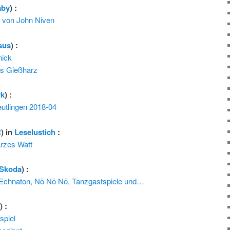
aby
) :
 von John Niven
sus
) :
nick
s Gießharz
rk
) :
utlingen 2018-04
R
) in
Leselustich
:
rzes Watt
Skoda
) :
Echnaton, Nō Nō Nō, Tanzgastspiele und…
l
) :
spiel