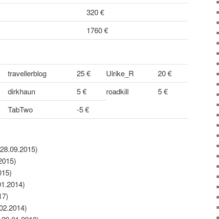
320 €
1760 €
travellerblog
25 €
Ulrike_R
20 €
dirkhaun
5 €
roadkill
5 €
TabTwo
-5 €
 28.09.2015)
2015)
015)
01.2014)
17)
.02.2014)