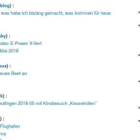
rblog
) :
 was habe ich bislang gemacht, was kommen für neue
aby
) :
ratec E-Power X-Vert
 Mai 2018
sus
) :
neues Beet an
rk
) :
utlingen 2018-05 mit Kinobesuch „Kesselrollen“
l
) :
Flughafen
oma