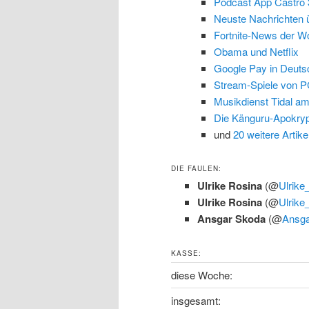
Podcast App Castro 
Neuste Nachrichten
Fortnite-News der W
Obama und Netflix
Google Pay in Deuts
Stream-Spiele von P
Musikdienst Tidal a
Die Känguru-Apokry
und
20 weitere Artike
DIE FAULEN:
Ulrike Rosina
(@
Ulrike
Ulrike Rosina
(@
Ulrike
Ansgar Skoda
(@
Ansg
KASSE:
diese Woche:
insgesamt: