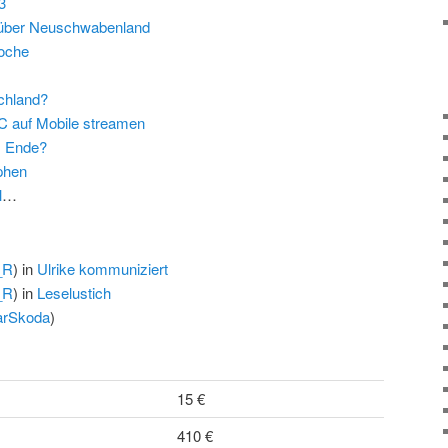
3
 über Neuschwabenland
oche
chland?
C auf Mobile streamen
m Ende?
phen
l
…
_R
) in
Ulrike kommuniziert
_R
) in
Leselustich
arSkoda
)
15 €
410 €