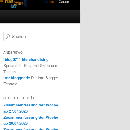
S
u
c
h
ANDERSWO
e
iblog0711 Merchandising
n
Spreadshirt-Shop mit Shirts und
Tassen
ironblogger.de
Die Iron Blogger
Zentrale
NEUESTE BEITRÄGE
Zusammenfassung der Woche
ab 27.07.2026
Zusammenfassung der Woche
ab 20.07.2026
Zusammenfassung der Woche