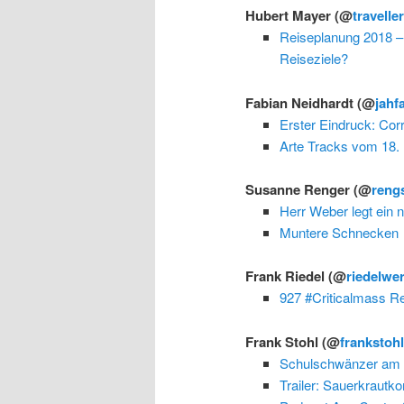
Hubert Mayer
(@
travelle
Reiseplanung 2018 –
Reiseziele?
Fabian Neidhardt
(@
jahf
Erster Eindruck: Cor
Arte Tracks vom 18.
Susanne Renger
(@
reng
Herr Weber legt ein 
Muntere Schnecken
Frank Riedel
(@
riedelwe
927 #Criticalmass Re
Frank Stohl
(@
frankstoh
Schulschwänzer am 
Trailer: Sauerkrautk