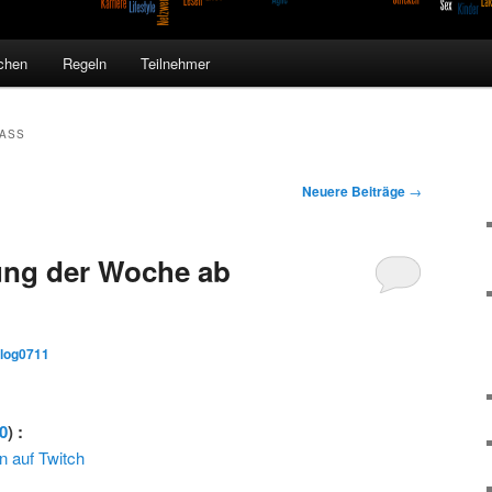
chen
Regeln
Teilnehmer
MASS
Neuere Beiträge
→
ng der Woche ab
blog0711
0
) :
 auf Twitch