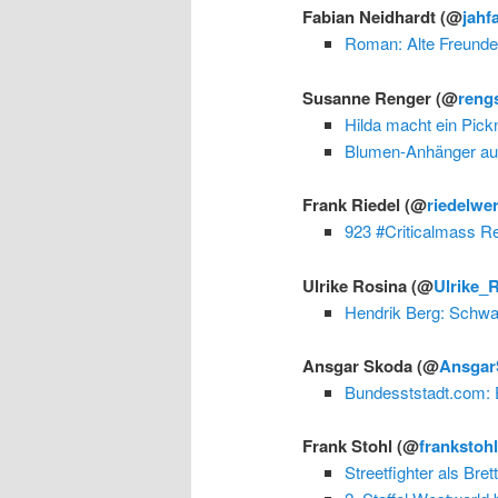
Fabian Neidhardt
(@
jahf
Roman: Alte Freunde
Susanne Renger
(@
reng
Hilda macht ein Pick
Blumen-Anhänger au
Frank Riedel
(@
riedelwe
923 #Criticalmass Re
Ulrike Rosina
(@
Ulrike_
Hendrik Berg: Schwa
Ansgar Skoda
(@
Ansgar
Bundesststadt.com: 
Frank Stohl
(@
frankstoh
Streetfighter als Brett