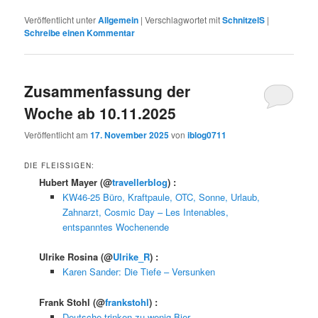
Veröffentlicht unter
Allgemein
|
Verschlagwortet mit
SchnitzelS
|
Schreibe einen Kommentar
Zusammenfassung der
Woche ab 10.11.2025
Veröffentlicht am
17. November 2025
von
iblog0711
DIE FLEISSIGEN:
Hubert Mayer
(@
travellerblog
) :
KW46-25 Büro, Kraftpaule, OTC, Sonne, Urlaub,
Zahnarzt, Cosmic Day – Les Intenables,
entspanntes Wochenende
Ulrike Rosina
(@
Ulrike_R
) :
Karen Sander: Die Tiefe – Versunken
Frank Stohl
(@
frankstohl
) :
Deutsche trinken zu wenig Bier