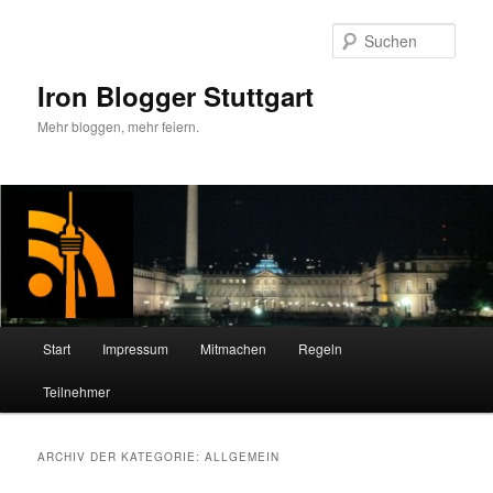
Zum
Zum
primären
sekundären
Such
Inhalt
Inhalt
springen
springen
Iron Blogger Stuttgart
Mehr bloggen, mehr feiern.
Hauptmenü
Start
Impressum
Mitmachen
Regeln
Teilnehmer
ARCHIV DER KATEGORIE:
ALLGEMEIN