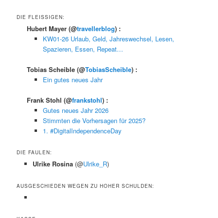
DIE FLEISSIGEN:
Hubert Mayer
(@
travellerblog
) :
KW01-26 Urlaub, Geld, Jahreswechsel, Lesen,
Spazieren, Essen, Repeat…
Tobias Scheible
(@
TobiasScheible
) :
Ein gutes neues Jahr
Frank Stohl
(@
frankstohl
) :
Gutes neues Jahr 2026
Stimmten die Vorhersagen für 2025?
1. #DigitalIndependenceDay
DIE FAULEN:
Ulrike Rosina
(@
Ulrike_R
)
AUSGESCHIEDEN WEGEN ZU HOHER SCHULDEN: