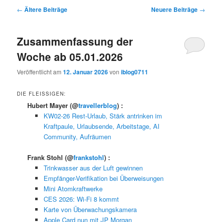
Beitragsnavigation
←
Ältere Beiträge
Neuere Beiträge
→
Zusammenfassung der
Woche ab 05.01.2026
Veröffentlicht am
12. Januar 2026
von
iblog0711
DIE FLEISSIGEN:
Hubert Mayer
(@
travellerblog
) :
KW02-26 Rest-Urlaub, Stärk antrinken im
Kraftpaule, Urlaubsende, Arbeitstage, AI
Community, Aufräumen
Frank Stohl
(@
frankstohl
) :
Trinkwasser aus der Luft gewinnen
Empfänger-Verifikation bei Überweisungen
Mini Atomkraftwerke
CES 2026: Wi-Fi 8 kommt
Karte von Überwachungskamera
Apple Card nun mit JP Morgan