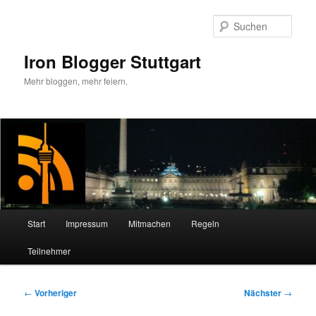
Zum
primären
Such
Inhalt
springen
Iron Blogger Stuttgart
Mehr bloggen, mehr feiern.
Hauptmenü
Start
Impressum
Mitmachen
Regeln
Teilnehmer
Beitragsnavigation
←
Vorheriger
Nächster
→