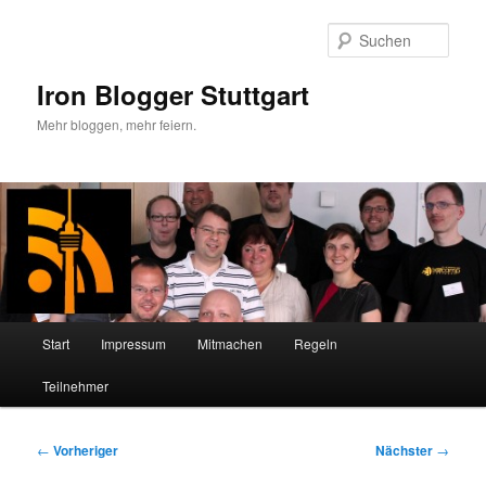
Zum
primären
Such
Inhalt
springen
Iron Blogger Stuttgart
Mehr bloggen, mehr feiern.
Hauptmenü
Start
Impressum
Mitmachen
Regeln
Teilnehmer
Beitragsnavigation
←
Vorheriger
Nächster
→