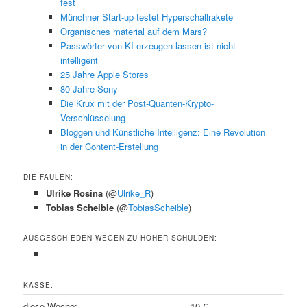
fest
Münchner Start-up testet Hyperschallrakete
Organisches material auf dem Mars?
Passwörter von KI erzeugen lassen ist nicht
intelligent
25 Jahre Apple Stores
80 Jahre Sony
Die Krux mit der Post-Quanten-Krypto-
Verschlüsselung
Bloggen und Künstliche Intelligenz: Eine Revolution
in der Content-Erstellung
DIE FAULEN:
Ulrike Rosina
(@
Ulrike_R
)
Tobias Scheible
(@
TobiasScheible
)
AUSGESCHIEDEN WEGEN ZU HOHER SCHULDEN:
KASSE:
diese Woche:
10 €