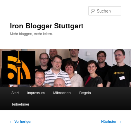
Zum
primären
Such
Inhalt
springen
Iron Blogger Stuttgart
Mehr bloggen, mehr feiern.
Hauptmenü
Start
Impressum
Mitmachen
Regeln
Teilnehmer
Beitragsnavigation
←
Vorheriger
Nächster
→