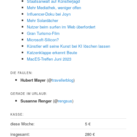
Staatsanwalt auf Künstlerjagd
Mehr Mediathek, weniger offen
Influencer-Doku bei Joyn
Mehr Solardächer
Nutzer beim surfen im Web überfordert
Gran Turismo-Film
Microsoft-Silicon?
Künstler will seine Kunst bei KI löschen lassen
Katzenklappe erkennt Beute
MacES-Treffen Juni 2023
DIE FAULEN:
Hubert Mayer
(@
travellerblog
)
GERADE IM URLAUB:
Susanne Renger
(@
rengsus
)
KASSE:
diese Woche:
5 €
insgesamt:
280 €