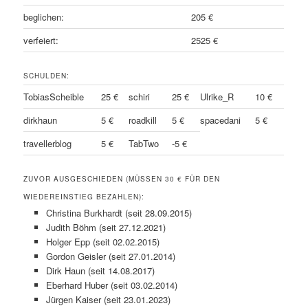
beglichen:
205 €
verfeiert:
2525 €
SCHULDEN:
TobiasScheible
25 €
schiri
25 €
Ulrike_R
10 €
dirkhaun
5 €
roadkill
5 €
spacedani
5 €
travellerblog
5 €
TabTwo
-5 €
ZUVOR AUSGESCHIEDEN (MÜSSEN 30 € FÜR DEN
WIEDEREINSTIEG BEZAHLEN):
Christina Burkhardt (seit 28.09.2015)
Judith Böhm (seit 27.12.2021)
Holger Epp (seit 02.02.2015)
Gordon Geisler (seit 27.01.2014)
Dirk Haun (seit 14.08.2017)
Eberhard Huber (seit 03.02.2014)
Jürgen Kaiser (seit 23.01.2023)