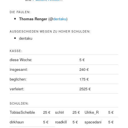
DIE FAULEN:
Thomas Renger
(@
dentaku
)
AUSGESCHIEDEN WEGEN ZU HOHER SCHULDEN:
dentaku
KASSE:
diese Woche:
5 €
insgesamt:
240 €
beglichen:
175 €
verfeiert:
2525 €
SCHULDEN:
TobiasScheible
25 €
schiri
25 €
Ulrike_R
5 €
dirkhaun
5 €
roadkill
5 €
spacedani
5 €