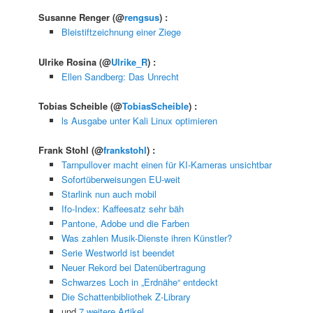
Susanne Renger
(@
rengsus
) :
Bleistiftzeichnung einer Ziege
Ulrike Rosina
(@
Ulrike_R
) :
Ellen Sandberg: Das Unrecht
Tobias Scheible
(@
TobiasScheible
) :
ls Ausgabe unter Kali Linux optimieren
Frank Stohl
(@
frankstohl
) :
Tarnpullover macht einen für KI-Kameras unsichtbar
Sofortüberweisungen EU-weit
Starlink nun auch mobil
Ifo-Index: Kaffeesatz sehr bäh
Pantone, Adobe und die Farben
Was zahlen Musik-Dienste ihren Künstler?
Serie Westworld ist beendet
Neuer Rekord bei Datenübertragung
Schwarzes Loch in „Erdnähe“ entdeckt
Die Schattenbibliothek Z-Library
und
7 weitere Artikel
…