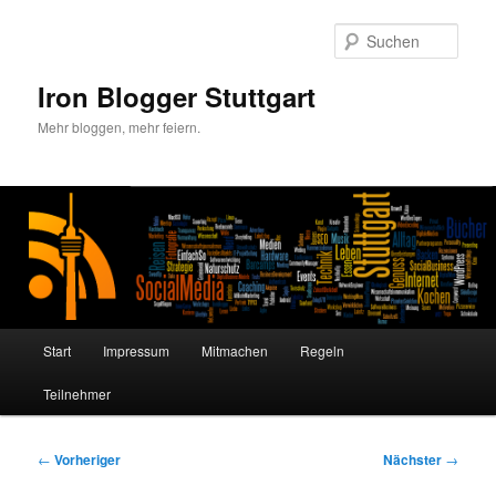
Zum
primären
Such
Inhalt
springen
Iron Blogger Stuttgart
Mehr bloggen, mehr feiern.
Hauptmenü
Start
Impressum
Mitmachen
Regeln
Teilnehmer
Beitragsnavigation
←
Vorheriger
Nächster
→