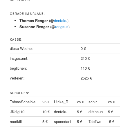
GERADE IM URLAUB:
Thomas Renger
(@
dentaku
)
Susanne Renger
(@
rengsus
)
KASSE:
diese Woche:
0 €
insgesamt:
210 €
beglichen:
110 €
verfeiert:
2525 €
SCHULDEN:
TobiasScheible
25 €
Ulrike_R
25 €
schiri
25 €
JKdigi10
10 €
dentaku
5 €
dirkhaun
5 €
roadkill
5 €
spacedani
5 €
TabTwo
-5 €