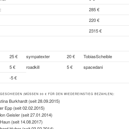
:
285 €
220 €
2315 €
25 €
sympatexter
20 €
TobiasScheible
5 €
roadkill
5 €
spacedani
-5 €
GESCHIEDEN (MÜSSEN 30 € FÜR DEN WIEDEREINSTIEG BEZAHLEN):
stina Burkhardt (seit 28.09.2015)
er Epp (seit 02.02.2015)
on Geisler (seit 27.01.2014)
 Haun (seit 14.08.2017)
hard Huber (seit 03.02.2014)