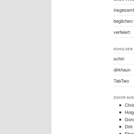
insgesamt
beglichen:
verfeiert:
SCHULDEN:
schiri
dirkhaun
TabTwo
ZUVOR AUS
Chri
Holg
Gord
Dirk
Eber