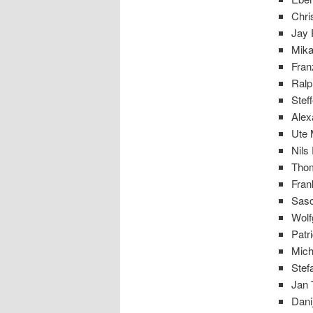
Chri
Jay 
Mika
Fran
Ralp
Stef
Alex
Ute 
Nils
Thom
Fran
Sasc
Wolf
Patr
Mich
Stef
Jan 
Dani