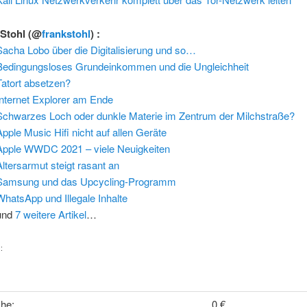
 Stohl
(@
frankstohl
) :
Sacha Lobo über die Digitalisierung und so…
Bedingungsloses Grundeinkommen und die Ungleichheit
Tatort absetzen?
Internet Explorer am Ende
Schwarzes Loch oder dunkle Materie im Zentrum der Milchstraße?
Apple Music Hifi nicht auf allen Geräte
Apple WWDC 2021 – viele Neuigkeiten
Altersarmut steigt rasant an
Samsung und das Upcycling-Programm
WhatsApp und Illegale Inhalte
und
7 weitere Artikel
…
:
he:
0 €