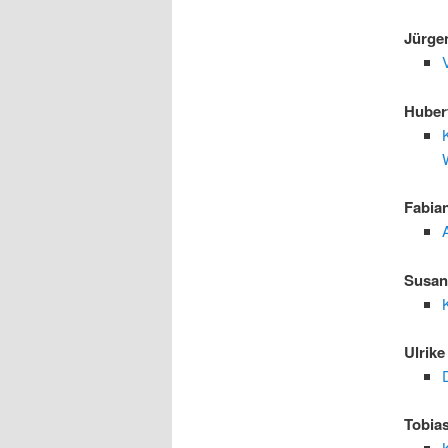
Jürge
Huber
Fabia
Susan
K
Ulrik
Tobia