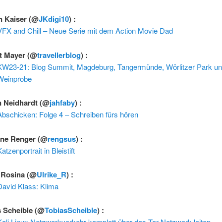
n Kaiser
(@
JKdigi10
) :
VFX and Chill – Neue Serie mit dem Action Movie Dad
t Mayer
(@
travellerblog
) :
KW23-21: Blog Summit, Magdeburg, Tangermünde, Wörlitzer Park un
Weinprobe
n Neidhardt
(@
jahfaby
) :
Abschicken: Folge 4 – Schreiben fürs hören
ne Renger
(@
rengsus
) :
atzenportrait in Bleistift
e Rosina
(@
Ulrike_R
) :
David Klass: Klima
s Scheible
(@
TobiasScheible
) :
Kali Linux Netzwerkverkehr komplett über das Tor-Netzwerk leiten