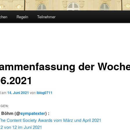
chen
Regeln
Teilnehmer
ammenfassung der Woche
06.2021
ht am
14. Juni 2021
von
iblog0711
IGEN:
h Böhm
(@
sympatexter
) :
The Content Society Awards vom März und April 2021
12 von 12 im Juni 2021