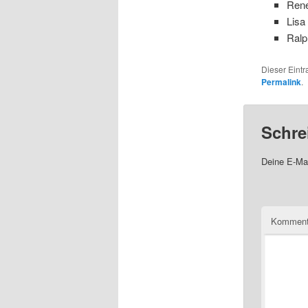
René
Lisa
Ralp
Dieser Eint
Permalink
.
Schre
Deine E-Mai
Komment