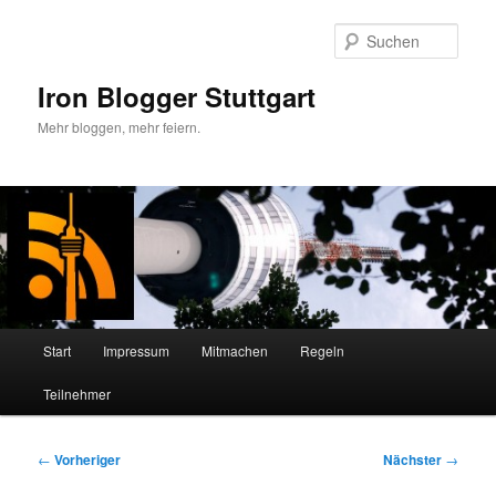
Zum
primären
Such
Inhalt
springen
Iron Blogger Stuttgart
Mehr bloggen, mehr feiern.
Hauptmenü
Start
Impressum
Mitmachen
Regeln
Teilnehmer
Beitragsnavigation
←
Vorheriger
Nächster
→