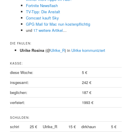
Fortnite Newsflash
TV-Tipp: Die Anstalt
Comcast kauft Sky
GPG Mail für Mac nun kostenpflichtig
und
17 weitere Artikel
…
DIE FAULEN:
Ulrike Rosina
(@
Ulrike_R
) in
Ulrike kommuniziert
KASSE:
diese Woche:
5 €
insgesamt:
242 €
beglichen:
187 €
verfeiert:
1993 €
SCHULDEN:
schiri
25 €
Ulrike_R
15 €
dirkhaun
5 €