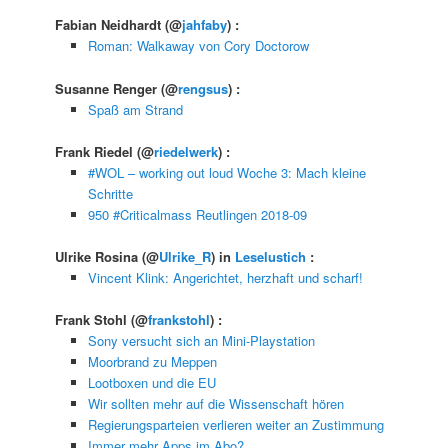
Fabian Neidhardt
(@
jahfaby
) :
Roman: Walkaway von Cory Doctorow
Susanne Renger
(@
rengsus
) :
Spaß am Strand
Frank Riedel
(@
riedelwerk
) :
#WOL – working out loud Woche 3: Mach kleine
Schritte
950 #Criticalmass Reutlingen 2018-09
Ulrike Rosina
(@
Ulrike_R
) in
Leselustich
:
Vincent Klink: Angerichtet, herzhaft und scharf!
Frank Stohl
(@
frankstohl
) :
Sony versucht sich an Mini-Playstation
Moorbrand zu Meppen
Lootboxen und die EU
Wir sollten mehr auf die Wissenschaft hören
Regierungsparteien verlieren weiter an Zustimmung
Immer mehr Apps im Abo?