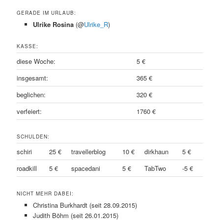
GERADE IM URLAUB:
Ulrike Rosina
(@
Ulrike_R
)
KASSE:
diese Woche:
5 €
insgesamt:
365 €
beglichen:
320 €
verfeiert:
1760 €
SCHULDEN:
schiri
25 €
travellerblog
10 €
dirkhaun
5 €
roadkill
5 €
spacedani
5 €
TabTwo
-5 €
NICHT MEHR DABEI:
Christina Burkhardt (seit 28.09.2015)
Judith Böhm (seit 26.01.2015)