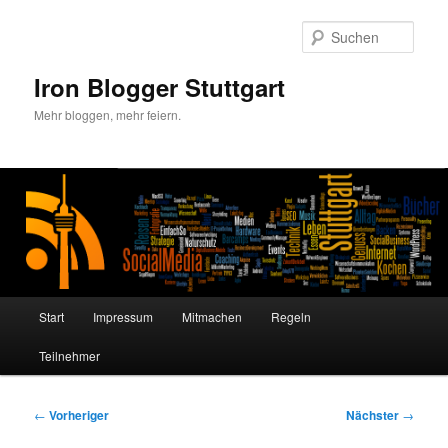
Zum
primären
Such
Inhalt
springen
Iron Blogger Stuttgart
Mehr bloggen, mehr feiern.
Hauptmenü
Start
Impressum
Mitmachen
Regeln
Teilnehmer
Beitragsnavigation
←
Vorheriger
Nächster
→