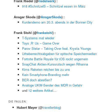
Frank Riedel
(@
riedelwerk
) :
918 #SchnitzelS – Schnitzel essen im März
Ansgar Skoda
(@
AnsgarSkoda
) :
Kurdendemo am 20.3. abends in der Bonner City
Frank Stohl
(@
frankstohl
) :
T-Systems mal wieder
Toys ‚R‘ Us – Game Over
Parov Stelar – Taking Over feat. Krysta Youngs
Urheberrechtsabgaben für optische Speichermedien
Fortnite Battle Royale für iOS rockt ungemein
SnapChat Aktien-Kurssrutsch wegen Rihanna
Kims Raketen reichen bis zu uns
Kein Smartphone-Branding mehr
BER doch abreißen?
Analoge UKW-Sender des MDR in Gefahr
und
12 weitere Artikel
…
DIE FAULEN:
Hubert Mayer
(@
travellerblog
)