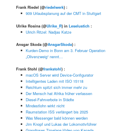
Frank Riedel
(@
riedelwerk
) :
909 Urlaubsplanung auf der CMT in Stuttgart
Ulrike Rosina
(@
Ulrike_R
) in
Leselustich
:
Ulrich Ritzel: Nadjas Katze
Ansgar Skoda
(@
AnsgarSkoda
) :
Kurden-Demo in Bonn am 3. Februar Operation
„Olivenzweig“ nennt…
Frank Stohl
(@
frankstohl
) :
macOS Server wird Device-Configurator
Intelligentes Laden mit ISO 15118
Reichtum spitzt sich immer mehr zu
Der Mensch hat Afrika früher verlassen
Diesel-Fahrverbote in Städte
Mindestlohn wirkt nicht
Raumstation ISS verlängert bis 2025
Was Messenger bald können werden
Jim Knopf und Lukas der Lokomotivführer
Grandioses Timelaps-Video von Kanada