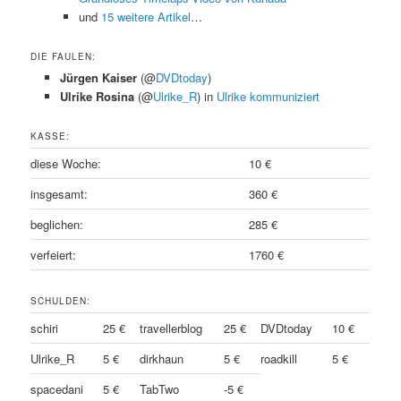
und
15 weitere Artikel
…
DIE FAULEN:
Jürgen Kaiser
(@
DVDtoday
)
Ulrike Rosina
(@
Ulrike_R
) in
Ulrike kommuniziert
KASSE:
diese Woche:
10 €
insgesamt:
360 €
beglichen:
285 €
verfeiert:
1760 €
SCHULDEN:
schiri
25 €
travellerblog
25 €
DVDtoday
10 €
Ulrike_R
5 €
dirkhaun
5 €
roadkill
5 €
spacedani
5 €
TabTwo
-5 €