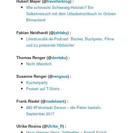
Hubert Mayer
(@
travellerblog
) :
Wie schmeckt Schleswig-Holstein? Ein
Selbstversuch mit dem Urlaubskochbuch im Grünen
Binnenland
Fabian Neidhardt
(@
jahfaby
) :
Literaturcafé.de-Podcast: Bücher, Buchpreis, Filme
und zu preisende Hörbücher
Thomas Renger
(@
dentaku
) :
Nicht öffentlich
Susanne Renger
(@
rengsus
) :
Kuchenparty
Protest auf T-Shirts
Frank Riedel
(@
riedelwerk
) :
882 #Feinstaub Sensor – die Paten basteln,
September 2017
Ulrike Rosina
(@
Ulrike_R
) :
Hans-Hennes Hess: Grillwetter – Anwalt Fickel