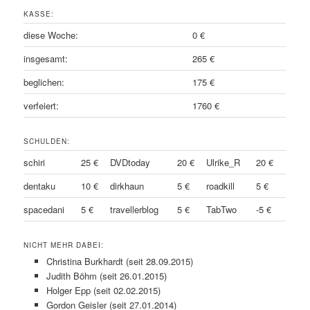
KASSE:
diese Woche:
0 €
insgesamt:
265 €
beglichen:
175 €
verfeiert:
1760 €
SCHULDEN:
schiri
25 €
DVDtoday
20 €
Ulrike_R
20 €
dentaku
10 €
dirkhaun
5 €
roadkill
5 €
spacedani
5 €
travellerblog
5 €
TabTwo
-5 €
NICHT MEHR DABEI:
Christina Burkhardt (seit 28.09.2015)
Judith Böhm (seit 26.01.2015)
Holger Epp (seit 02.02.2015)
Gordon Geisler (seit 27.01.2014)